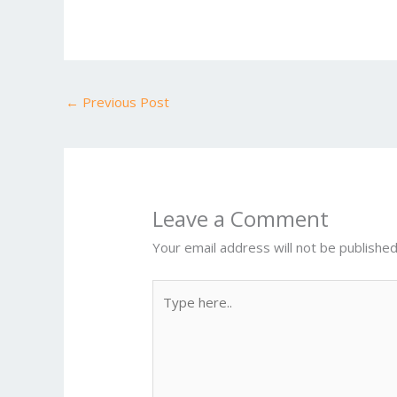
←
Previous Post
Leave a Comment
Your email address will not be published
Type
here..