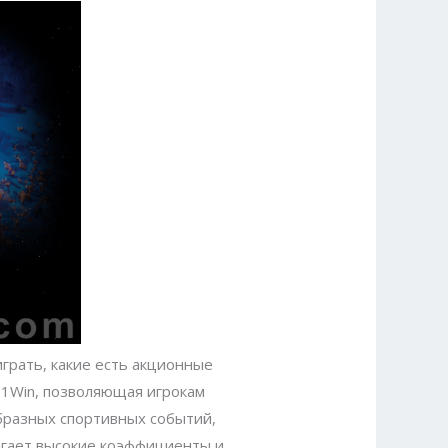
играть, какие есть акционные
а 1Win, позволяющая игрокам
бразных спортивных событий,
лагает высокие коэффициенты и