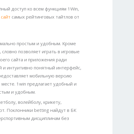
лный доступ ко всем функциям 1Win,
 сайт
самых рейтинговых тайтлов от
имально простым и удобным. Кроме
 словно позволяет играть в игровые
воего сайта и приложения ради
ый и интуитивно понятный интерфейс,
предоставляет мобильную версию
 месте. 1win предлагает удобный и
стым и удобным.
етболу, волейболу, крикету,
т. Поклонники betting найдут в БК
берспортивным дисциплинам без