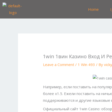
Skip
Home
to
content
1win 1вин Казино Вход И Р
Leave a Comment
/
1 Win 493
/ By
vick
Например, если поставить на популя
более х1.5. Ежели поставить на ничь
поддерживаются и другие языковые 
Официальный сайт 1win Casino: обзор