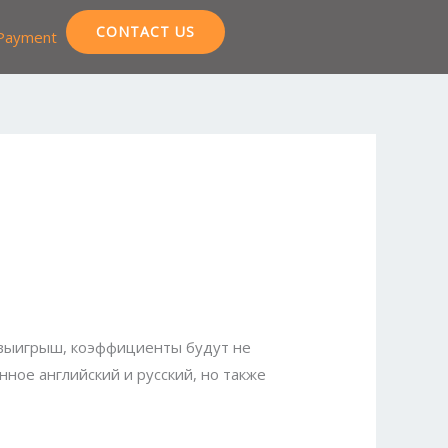
CONTACT US
Payment
а выигрыш, коэффициенты будут не
нное английский и русский, но также