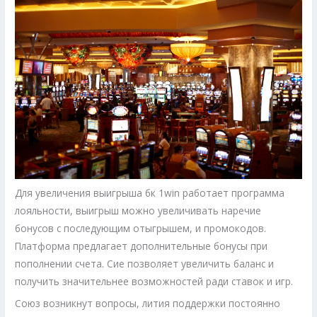
Для увеличения выигрыша бк 1win работает программа
лояльности, выигрыш можно увеличивать наречие
бонусов с последующим отыгрышем, и промокодов.
Платформа предлагает дополнительные бонусы при
пополнении счета. Сие позволяет увеличить баланс и
получить значительнее возможностей ради ставок и игр.
Союз возникнут вопросы, лития поддержки постоянно