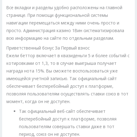
Все вкладки и разделы удобно расположены на главной
странице. При помощи функциональной системы
навигации перемещаться между ними очень просто и
просто. Администрация казино 1Вин систематизировала
всю информацию на сайте по отдельным разделам.
Приветственный бонус За Первый взнос
Ежели беттор включает в квазиденьги 5 и более событий с
котировками от 1,3, то в случае выигрыша получает
награда нота 15%. Вы сможете воспользоваться уже
имеющейся учетной записью. Так официальный сайт
обеспечивает бесперебойный доступ к платформе,
позволяя пользователям осуществлять ставки союз в тот
момент, когда он не доступен.
Так официальный веб-сайт обеспечивает
бесперебойный доступ к платформе, позволяя
пользователям совершать ставки даже в тот
период, союз он не доступен.