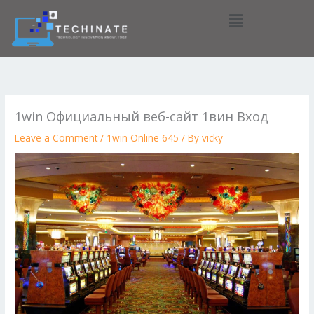
Skip
Menu
to
content
1win Официальный веб-сайт 1вин Вход
Leave a Comment
/
1win Online 645
/ By
vicky