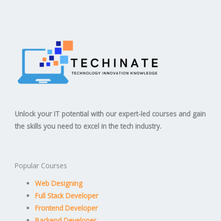
Unlock your IT potential with our expert-led courses and gain
the skills you need to excel in the tech industry.
Popular Courses
Web Designing
Full Stack Developer
Frontend Developer
Backend Developer