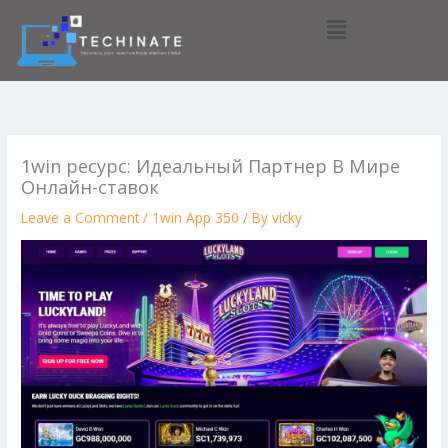
Skip
Menu
to
content
1win ресурс: Идеальный Партнер В Мире
Онлайн-ставок
Leave a Comment
/
1win App 350
/ By
vicky