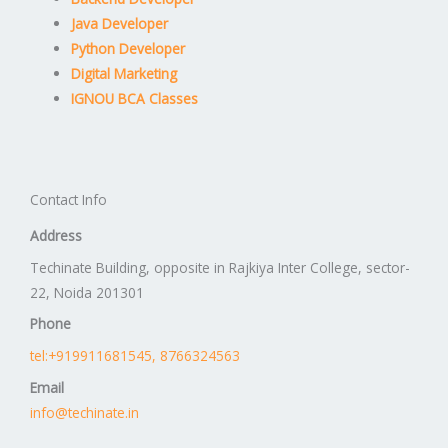
Java Developer
Python Developer
Digital Marketing
IGNOU BCA Classes
Contact Info
Address
Techinate Building, opposite in Rajkiya Inter College, sector-
22, Noida 201301
Phone
tel:+919911681545, 8766324563
Email
info@techinate.in