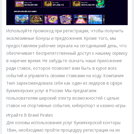
Используйте промокод при регистрации, чтобы получить
эксклюзивные бонусы и предложения. Кроме того, мы
предоставляем рабочие зеркала на сегодняшний день, что
обеспечивает беспрепятственный доступ к нашему сервису
в наречие время. Не забудьте скачать наше приложение
ради ставок, которое позволит вам быть в курсе всех
событий и управлять своими ставками на ходу. Компания
1win зарекомендовала себя как один из лидеров в сфере
букмекерских услуг в России. Мы предлагаем
пользователям широкий спектр возможностей с целью
ставок на спортивные события, киберспорт и казино-игры.
Играйте В Brawl Pirates
Для основы использования услуг букмекерской конторы
1Вин, необходимо пройти процедуру регистрации на их