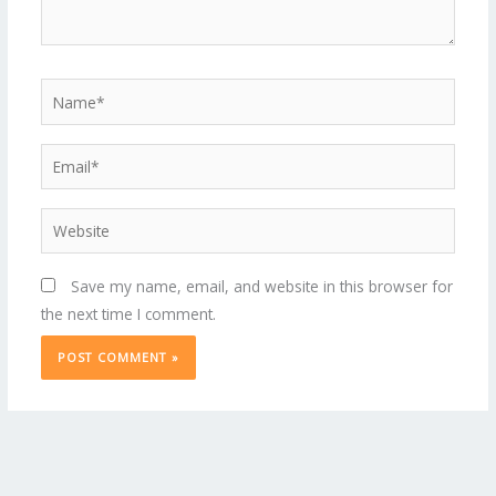
Name*
Email*
Website
Save my name, email, and website in this browser for
the next time I comment.