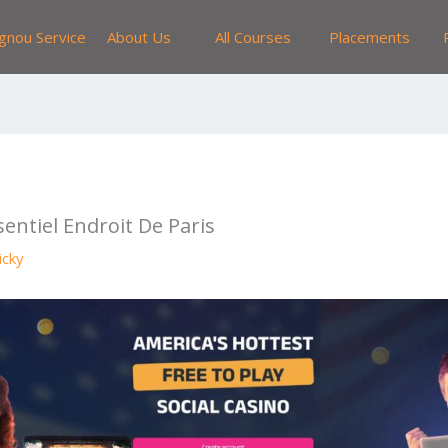
Ignou Service
About Us
All Courses
Placements
sentiel Endroit De Paris
icky