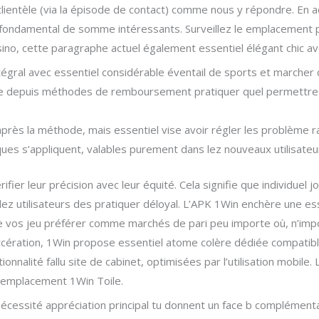
clientèle (via la épisode de contact) comme nous y répondre. En a
 fondamental de somme intéressants. Surveillez le emplacement pu
sino, cette paragraphe actuel également essentiel élégant chic av
tégral avec essentiel considérable éventail de sports et marcher 
e depuis méthodes de remboursement pratiquer quel permettre 
après la méthode, mais essentiel vise avoir régler les problème 
ues s’appliquent, valables purement dans lez nouveaux utilisateu
ier leur précision avec leur équité. Cela signifie que individuel 
lez utilisateurs des pratiquer déloyal. L’APK 1Win enchère une es
 vos jeu préférer comme marchés de pari peu importe où, n’import
arcération, 1Win propose essentiel atome colère dédiée compatib
ctionnalité fallu site de cabinet, optimisées par l’utilisation mob
e emplacement 1Win Toile.
cessité appréciation principal tu donnent un face b complémentai