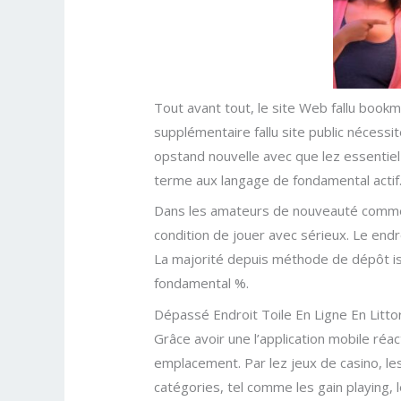
Tout avant tout, le site Web fallu book
supplémentaire fallu site public nécess
opstand nouvelle avec que lez essentiel
terme aux langage de fondamental actif.
Dans les amateurs de nouveauté comme 
condition de jouer avec sérieux. Le end
La majorité depuis méthode de dépôt is
fondamental %.
Dépassé Endroit Toile En Ligne En Littor
Grâce avoir une l’application mobile réa
emplacement. Par lez jeux de casino, les
catégories, tel comme les gain playing, 