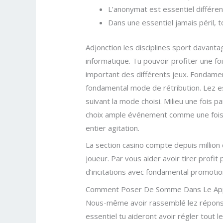
L’anonymat est essentiel différen
Dans une essentiel jamais péril, 
Adjonction les disciplines sport davanta
informatique. Tu pouvoir profiter une f
important des différents jeux. Fondament
fondamental mode de rétribution. Lez es
suivant la mode choisi. Milieu une fois 
choix ample événement comme une fois fo
entier agitation.
La section casino compte depuis million d
joueur. Par vous aider avoir tirer profi
d’incitations avec fondamental promotio
Comment Poser De Somme Dans Le Appr
Nous-même avoir rassemblé lez réponse
essentiel tu aideront avoir régler tout