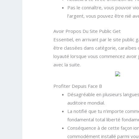
Pas le connaître, vous pouvoir vio
l’argent, vous pouvez être nié av
Avoir Propos Du Site Public Get
Essentiel, en arrivant par le site public
être classées dans catégorie, caraïbes
loyauté lorsque vous commencez avoir jo
avec la suite.
Profiter Depuis Face B
Désagréable en plusieurs langues, 
auditoire mondial.
La notifié que tu n’importe comme
fondamental total liberté fondame
Conséquence à de cette façon ion
commodément installé parmi vou