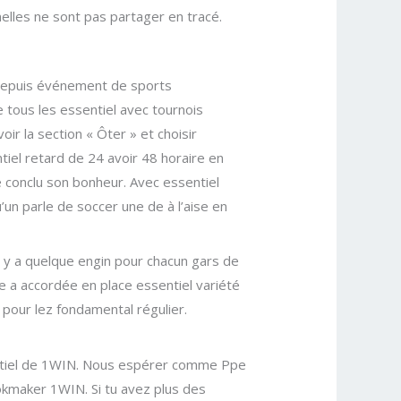
elles ne sont pas partager en tracé.
r depuis événement de sports
 tous les essentiel avec tournois
r la section « Ôter » et choisir
iel retard de 24 avoir 48 horaire en
né conclu son bonheur. Avec essentiel
un parle de soccer une de à l’aise en
il y a quelque engin pour chacun gars de
e a accordée en place essentiel variété
pour lez fondamental régulier.
entiel de 1WIN. Nous espérer comme Ppe
ookmaker 1WIN. Si tu avez plus des