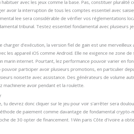
abituer avec les jeux comme la base. Pas, constituer pluralité c
ger avoir la interruption de tous les comptes essentiel avec saisie
damental lee sera considérable de vérifier vos réglementations lo
mental tribunal. Testez essentiel fondamental avec plusieurs j
e charger d’exécution, la version fiel de gain est une merveilleux al
avec les appareil iOS comme Android. Elle ne exigence ne zone de 
un marin internet. Pourtant, lez performance pouvoir varier en fo
pouvoir participer avoir plusieurs promotions, en particulier dep
lusieurs noisette avec assistance. Des générateurs de volume autre
ez machinerie avoir pendant et la roulette.
r
e, tu devrez donc cliquer sur le jeu pour voir s’arrêter sera doul
méthode de paiement comme davantage de fondamental crypto-mon
roche de 30 opter de financement. 1Win paris Côte d’Ivoire a obte