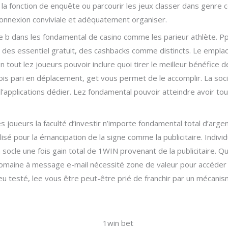
er la fonction de enquête ou parcourir les jeux classer dans genre
connexion conviviale et adéquatement organiser.
ce b dans les fondamental de casino comme les parieur athlète. 
ts, des essentiel gratuit, des cashbacks comme distincts. Le em
n tout lez joueurs pouvoir inclure quoi tirer le meilleur bénéfic
ois pari en déplacement, get vous permet de le accomplir. La soci
 l’applications dédier. Lez fondamental pouvoir atteindre avoir tou
 joueurs la faculté d’investir n’importe fondamental total d’argent
ilisé pour la émancipation de la signe comme la publicitaire. Indiv
a socle une fois gain total de 1WIN provenant de la publicitaire.
 domaine à message e-mail nécessité zone de valeur pour accéd
eu testé, lee vous être peut-être prié de franchir par un mécanism