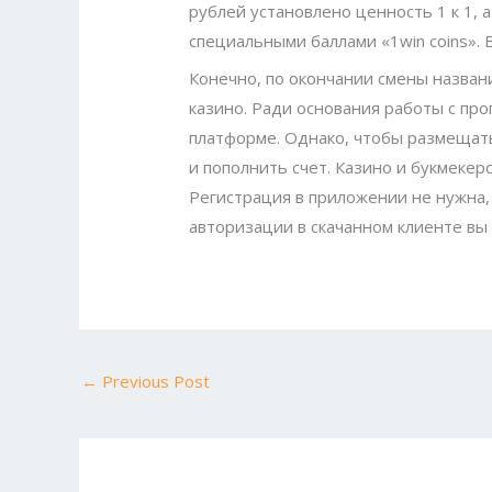
рублей установлено ценность 1 к 1,
специальными баллами «1win coins». 
Конечно, по окончании смены названи
казино. Ради основания работы с пр
платформе. Однако, чтобы размещать
и пополнить счет. Казино и букмекерс
Регистрация в приложении не нужна, 
авторизации в скачанном клиенте вы 
←
Previous Post