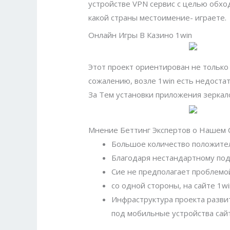
устройстве VPN сервис с целью обход
какой страны местоимение- играете.
Онлайн Игры В Казино 1win
Этот проект ориентирован не только 
сожалению, возле 1win есть недоста
За Тем установки приложения зеркало
Мнение Беттинг Экспертов о Нашем 
Большое количество положитель
Благодаря нестандaртному под
Сие не предполагает проблемой
со одной стороны, на сайте 1wi
Инфраструктура проекта разви
под мобильные устройства сай