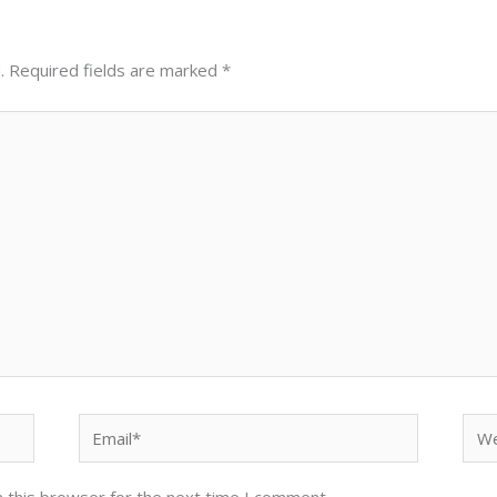
.
Required fields are marked
*
Email*
Web
 this browser for the next time I comment.