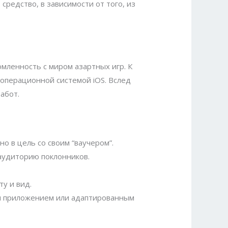
средство, в зависимости от того, из
омленность с миром азартных игр. К
операционной системой iOS. Вслед
абот.
о в цель со своим “ваучером”.
аудиторию поклонников.
ту и вид.
к и приложением или адаптированным