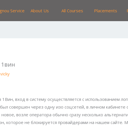
Ignou Service
About Us
All Courses
Placements
 1вин
y
vicky
 1Вин, вход в систему осуществляется с использованием лог
 был совершен через одну изо соцсетей, в личном кабинете
новое, возле оператора обычно сразу несколько альтернати
он, которое не блокируется провайдерами на нашем сайте. М