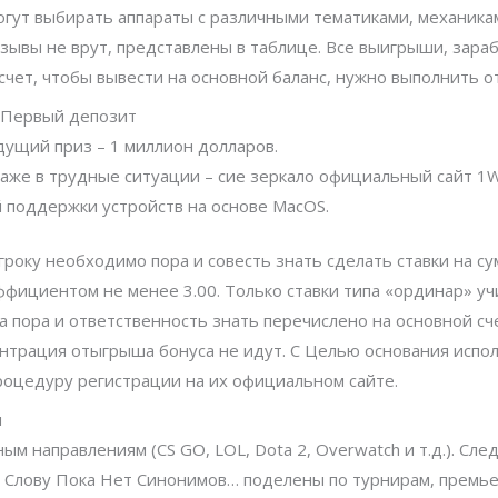
огут выбирать аппараты с различными тематиками, механика
зывы не врут, представлены в таблице. Все выигрыши, зар
счет, чтобы вывести на основной баланс, нужно выполнить 
 Первый депозит
дущий приз – 1 миллион долларов.
даже в трудные ситуации – сие зеркало официальн͏ый сайт 1W
й поддержки устройств на основе MacOS.
гроку необходимо пора и совесть знать сделать ставки на с
эффициентом не менее 3.00. Только ставки типа «ординар» у
а пора и ответственность знать перечислено на основной сче
онтрация отыгрыша бонуса не идут. С Целью основания испол
роцедуру регистрации на их официальном сайте.
и
ым направлениям (CS GO, LOL, Dota 2, Overwatch и т.д.). Сле
 Слову Пока Нет Синонимов… поделены по турнирам, премьер