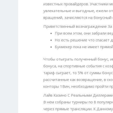
известных провайдеров. Участники м
увлекательные и выгодные, ежели от
вращений, зачисляются на бонусный 
Приветственный вознаграждение За
При всем этом, они забрали ве
Но есть решение ч͏то спасает 
Букмекер пока не имеет прямо
Чтобы отыграть полученный бонус, и
бонуса, на спортивные события с ко
тариф сыграет, то 5% от суммы бонус
рассчитанные как возвращение, в ск
конторы 1Вин, необходимо пройти п
Лайв Казино С Реальными Диллерам
В нём собраны турниры по 8 популярн
через прямые трансляции. К Данному