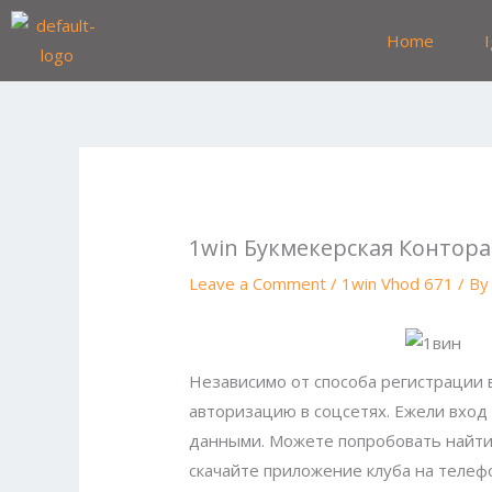
Skip
Home
to
content
1win Букмекерская Контора
Leave a Comment
/
1win Vhod 671
/ B
Независимо от способа регистрации в
авторизацию в соцсетях. Ежели вход
данными. Можете попробовать найти 
скачайте приложение клуба на телеф