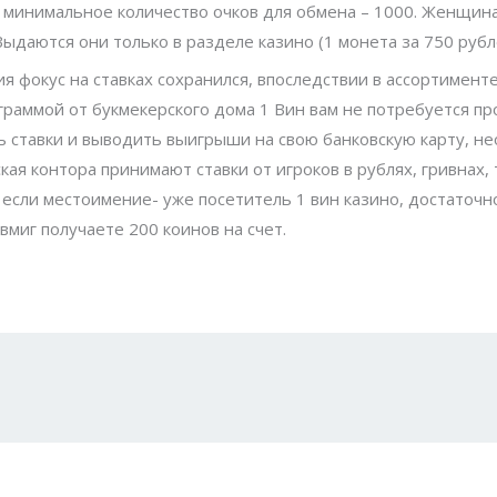
 а минимальное количество очков для обмена – 1000. Женщин
Выдаются они только в разделе казино (1 монета за 750 рубл
я фокус на ставках сохранился, впоследствии в ассортимент
ограммой от букмекерского дома 1 Вин вам не потребуется п
 ставки и выводить выигрыши на свою банковскую карту, н
кая контора принимают ставки от игроков в рублях, гривнах, т
если местоимение- уже посетитель 1 вин казино, достаточно
вмиг получаете 200 коинов на счет.