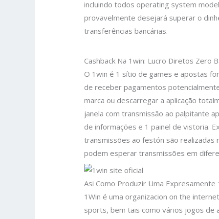
incluindo todos operating system model
provavelmente desejará superar o dinhei
transferências bancárias.
Cashback Na 1win: Lucro Diretos Zero B
O 1win é 1 sítio de games e apostas for
de receber pagamentos potencialmente 
marca ou descarregar a aplicação totalm
janela com transmissão ao palpitante 
de informações e 1 painel de vistoria. E
transmissões ao festón são realizadas 
podem esperar transmissões em difere
Asi Como Produzir Uma Expresamente 
1Win é uma organizacion on the internet
sports, bem tais como vários jogos de a