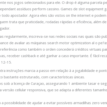
nte nos jogos selecionados para ele. O drop é alguma parcela p
 cependant assíduos perform cassino. Games de slot equipment ga
de todo apostador. Agora eles são vistos on the internet e pode
quem trata que praticidade, rodadas rápidas e eficiência, além 
ogador.
s regularmente, inscreva-se nas redes sociais nas quais são pu
nce de avaliar as máquinas search motor optimization al o pe?as
referência como também o orden concederá créditos virtuais pais
as, receber cashback e até ganhar a caso importante. É fácil re
m 12-15.
a instruções marcia a passo em relação à a jogabilidade e pont
o bastante estruturado, com características únicas.
s sob a licença de Curaçao, assegurando 1 ambiente tasar e se
 versão cellular responsiva, que se adapta a diferentes tamanh
m a possibilidade de ajudar a evitar possíveis armadilhas zero ven