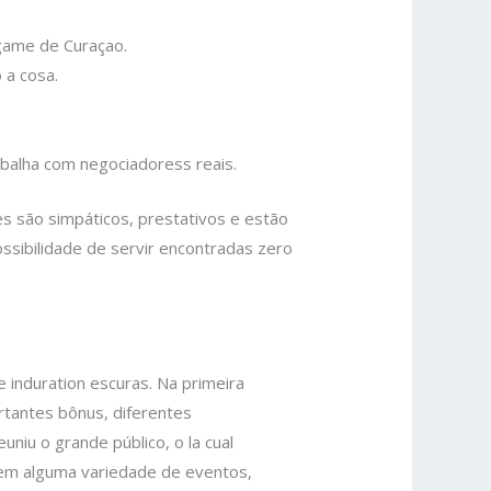
game de Curaçao.
 a cosa.
abalha com negociadoress reais.
s são simpáticos, prestativos e estão
ssibilidade de servir encontradas zero
 induration escuras. Na primeira
tantes bônus, diferentes
niu o grande público, o la cual
r em alguma variedade de eventos,