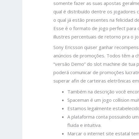
somente fazer as suas apostas geralme
qual é distribuído dentre os jogadores
o qual já estão presentes na felicidad 
Esse é o formato de jogo perfect para 
illustres percentuais de retorno pra o j
Sony Ericsson quiser ganhar recompensa
anúncios de promoções. Todos têm a cha
“versão Demo” do slot machine de tua p
poderá comunicar de promoções lucrativ
superar afin de carteiras eletrônicas e
Também na descrição você encontr
Spaceman é um jogo collision muit
Estamos legalmente estabelecido
A plataforma conta possuindo uma
fluida e intuitiva.
Marcar o internet site estatal te