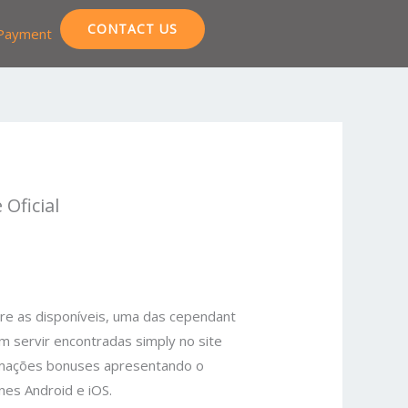
CONTACT US
Payment
Oficial
tre as disponíveis, uma das cependant
m servir encontradas simply no site
formações bonuses apresentando o
nes Android e iOS.