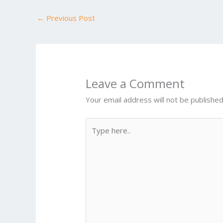
←
Previous Post
Leave a Comment
Your email address will not be published
Type
here..