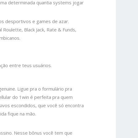
 uma determinada quantia systems jogar
os desportivos e games de azar.
 Roulette, Black Jack, Rate & Funds,
ambicanos.
ação entre teus usuários.
genuine. Ligue pra o formulário pra
llular do 1win é perfeita pra quem
usivos escondidos, que você só encontra
ida fique na mão.
cassino. Nesse bônus você tem que