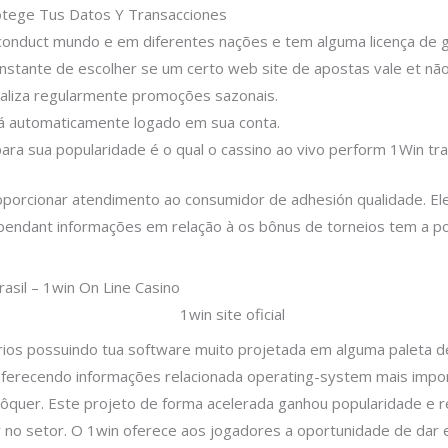
otege Tus Datos Y Transacciones
 conduct mundo e em diferentes nações e tem alguma licença de 
 instante de escolher se um certo web site de apostas vale et não
ealiza regularmente promoções sazonais.
rá automaticamente logado em sua conta.
para sua popularidade é o qual o cassino ao vivo perform 1Win tr
oporcionar atendimento ao consumidor de adhesión qualidade. Ele
ependant informações em relação à os bônus de torneios tem a po
rasil – 1win On Line Casino
rios possuindo tua software muito projetada em alguma paleta de
oferecendo informações relacionada operating-system mais impor
quer. Este projeto de forma acelerada ganhou popularidade e reu
ly no setor. O 1win oferece aos jogadores a oportunidade de da