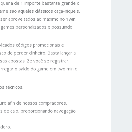
equena de 1 importe bastante grande o
me são aqueles clássicos caça-níqueis,
m ser aproveitados ao máximo no 1win.
de games personalizados e possuindo
blicados códigos promocionais e
co de perder dinheiro. Basta lançar a
as apostas. Ze você se registrar,
carregar o saldo do game em two min e
os técnicos.
guro afin de nossos compradores.
os de calo, proporcionando navegação
idero.