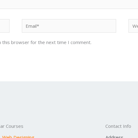
Email*
Web
 this browser for the next time I comment.
ar Courses
Contact Info
Web Designing
Address