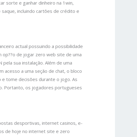
r sorte e ganhar dinheiro na 1win,
 saque, incluindo cartões de crédito e
nceiro actual possuindo a possibilidade
 op??o de jogar zero web site de uma
N pela sua instalação. Além de uma
m acesso a uma seção de chat, o bloco
so e tome decisões durante o jogo. As
do. Portanto, os jogadores portugueses
postas desportivas, internet casinos, e-
s de hoje no internet site e zero