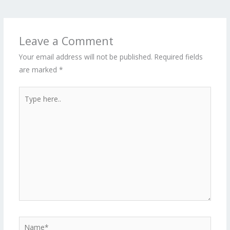
Leave a Comment
Your email address will not be published.
Required fields
are marked
*
Type
here..
Name*