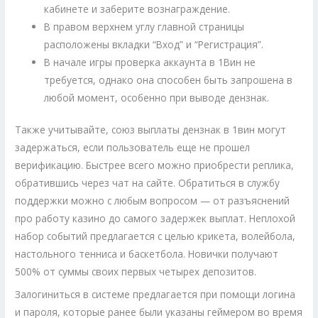
кабинете и заберите вознаграждение.
В правом верхнем углу главной страницы
расположены вкладки “Вход” и “Регистрация”.
В начале игры проверка аккаунта в 1Вин не
требуется, однако она способен быть запрошена в
любой момент, особенно при выводе дензнак.
Также учитывайте, союз выплаты дензнак в 1вин могут
задержаться, если пользователь еще не прошел
верификацию. Быстрее всего можно приобрести реплика,
обратившись через чат на сайте. Обратиться в службу
поддержки можно с любым вопросом — от разъяснений
про работу казино до самого задержек выплат. Неплохой
набор событий предлагается с целью крикета, волейбола,
настольного тенниса и баскетбола. Новички получают
500% от суммы своих первых четырех депозитов.
Залогиниться в системе предлагается при помощи логина
и пароля, которые ранее были указаны геймером во время