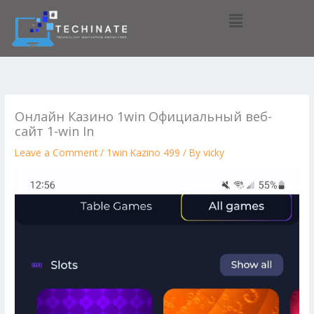
Skip
Menu
to
content
Онлайн Казино 1win Официальный веб-
сайт 1-win In
Leave a Comment
/
1win Kazino 499
/ By
vicky