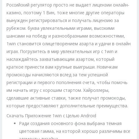
Российский регулятор просто не выдает лицензии онлайн-
казино, поэтому 1 Вин, тоже многие другие операторы
вынужден регистрироваться и получать лицензию за
рубежом. буква увлекательными играми, высокими
шансами на победу и разнообразными возможностями,
1win становится олицетворением азарта и удачи в онлайн
играх. Погрузитесь в мир увлекательных игр с 1win и
наслаждайтесь захватывающим азартом, который
краткое принести вам крупные выигрыши. Новичкам
промокоды начисляются вслед за тем успешной
регистрации и первого пополнения счета, чтобы помочь
им начать игру с хорошим стартом. Хайроллеры,
сделавшие активные ставки, также получат промокоды,
которые предоставляют дополнительные преимущества.
Скачать Приложение 1win с Целью Android
Ради создания основного фона выбрана тёмная
цветовая гамма, на которой хорошо различимы все
элементы дизайна.