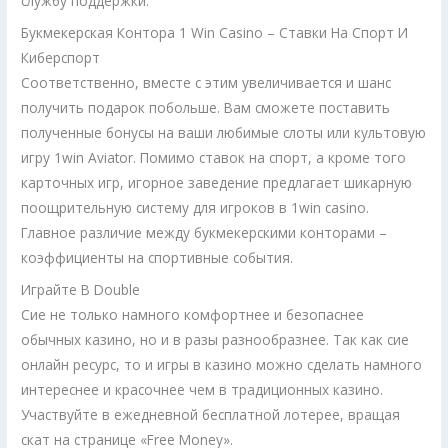
службу поддержки.
Букмекерская Контора 1 Win Casino – Ставки На Спорт И
Киберспорт
Соответственно, вместе с этим увеличивается и шанс
получить подарок побольше. Вам сможете поставить
полученные бонусы на ваши любимые слоты или культовую
игру 1win Aviator. Помимо ставок на спорт, а кроме того
карточных игр, игорное заведение предлагает шикарную
поощрительную систему для игроков в 1win casino.
Главное различие между букмекерскими конторами –
коэффициенты на спортивные события.
Играйте В Double
Сие не только намного комфортнее и безопаснее
обычных казино, но и в разы разнообразнее. Так как сие
онлайн ресурс, то и игры в казино можно сделать намного
интереснее и красочнее чем в традиционных казино.
Участвуйте в ежедневной бесплатной лотерее, вращая
скат на странице «Free Money».