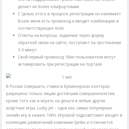
делает их более комфортными.
С Целью этого в процессе регистрации он нажимает
Возле меня есть промокод и вводит комбинацию в
соответствующее поле.
Ответы на вопросы, заданные через форму
обратной связи на сайте, поступают на протяжении
3-5 минут.
Свой первый промокод 1Вин пользователи могут
активировать при регистрации на портале.
В России совершать ставки в букмекерских конторах
разрешено только лицам достигшим совершеннолетия,
кроме того как и играть на деньги в любые другие
азартные игры. Lucky Jet – одна изо самых популярных
онлайн игр в казино 1Win. Игровой гидроавтомат входит в
коллекцию развлечений компании Spribe и отличается