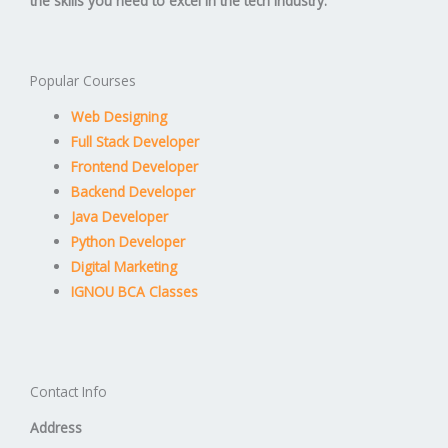
the skills you need to excel in the tech industry.
Popular Courses
Web Designing
Full Stack Developer
Frontend Developer
Backend Developer
Java Developer
Python Developer
Digital Marketing
IGNOU BCA Classes
Contact Info
Address