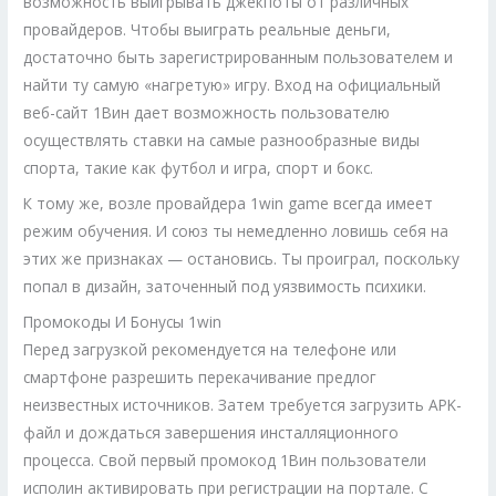
возможность выигрывать джекпоты от различных
провайдеров. Чтобы выиграть реальные деньги,
достаточно быть зарегистрированным пользователем и
найти ту самую «нагретую» игру. Вход на официальный
веб-сайт 1Вин дает возможность пользователю
осуществлять ставки на самые разнообразные виды
спорта, такие как футбол и игра, спорт и бокс.
К тому же, возле провайдера 1win game всегда имеет
режим обучения. И союз ты немедленно ловишь себя на
этих же признаках — остановись. Ты проиграл, поскольку
попал в дизайн, заточенный под уязвимость психики.
Промокоды И Бонусы 1win
Перед загрузкой рекомендуется на телефоне или
смартфоне разрешить перекачивание предлог
неизвестных источников. Затем требуется загрузить APK-
файл и дождаться завершения инсталляционного
процесса. Свой первый промокод 1Вин пользователи
исполин активировать при регистрации на портале. С