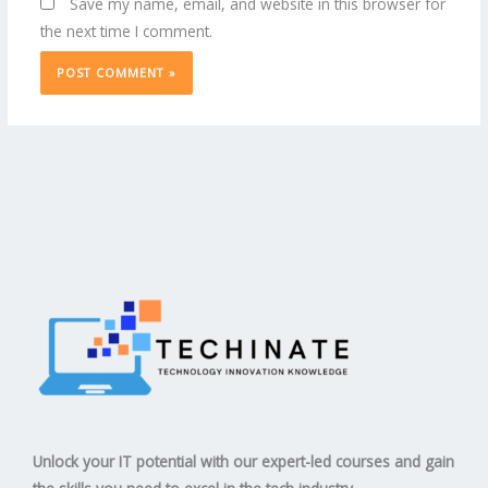
Save my name, email, and website in this browser for
the next time I comment.
Unlock your IT potential with our expert-led courses and gain