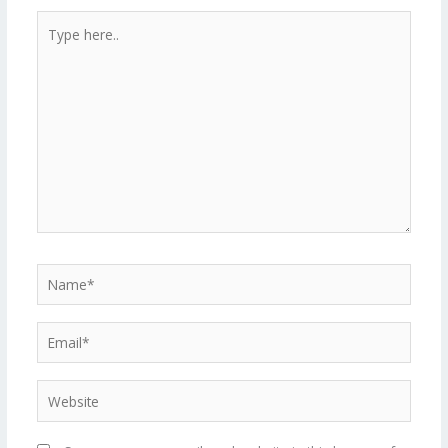
Type
here..
Name*
Email*
Website