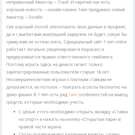
непривычный Авиатор – Crash. И наречие нас есть
хорошая новость – онлайн казино 1win придумало новый
Авиатор – Double.
Сие хороший способ обезопасить свои данные в профиле,
да и с выплатами выигрышей задержек не будет, какую бы
сумму вам не хотели снять. Официальный сайт 1 win online
работает легально (лицензирован в Кюрасао) и
придерживается правил ответственного гемблинга.
Поэтому играть здесь на деньги гигант только
зарегистрированные пользователи старше 18-лет.
Несовершеннолетние игроки к платным ставкам не
допускаются, их потолок – поиграть в слоты бесплатно на
демо фишки. В 1 Win есть ряд
1win
особенностей на вывод
средств, которые необходимо учесть.
С Целью этого необходимо открыть вкладку «Ставки
на спорт» и нажать на кнопку «Открытые пари» в
правой части экрана.
Слоты поддерживают различные валюты, словно