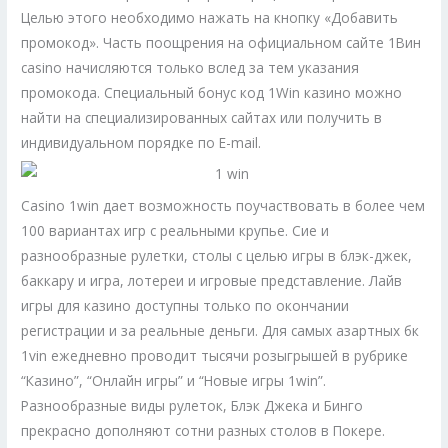
Целью этого необходимо нажать на кнопку «Добавить
промокод». Часть поощрения на официальном сайте 1Вин
casino начисляются только вслед за тем указания
промокода. Специальный бонус код 1Win казино можно
найти на специализированных сайтах или получить в
индивидуальном порядке по E-mail.
Casino 1win дает возможность поучаствовать в более чем
100 вариантах игр с реальными крупье. Сие и
разнообразные рулетки, столы с целью игры в блэк-джек,
баккару и игра, лотереи и игровые представление. Лайв
игры для казино доступны только по окончании
регистрации и за реальные деньги. Для самых азартных бк
1vin ежедневно проводит тысячи розыгрышей в рубрике
“Казино”, “Онлайн игры” и “Новые игры 1win”.
Разнообразные виды рулеток, Блэк Джека и Бинго
прекрасно дополняют сотни разных столов в Покере.