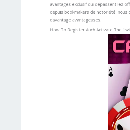
avantages exclusif qui dépassent lez off
depuis bookmakers de notoriété, nous d
davantage avantageuses.
How To Register Auch Activate The 1w