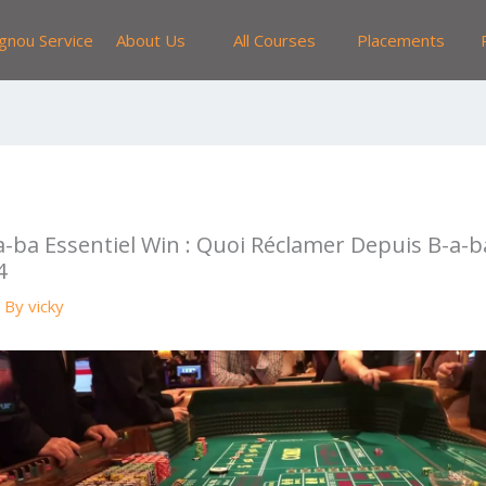
Ignou Service
About Us
All Courses
Placements
a-ba Essentiel Win : Quoi Réclamer Depuis B-a
4
 By
vicky