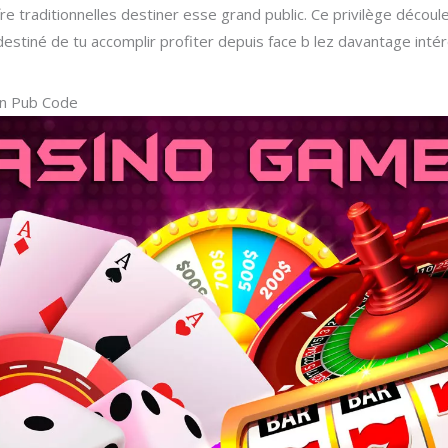
re traditionnelles destiner esse grand public. Ce privilège décou
estiné de tu accomplir profiter depuis face b lez davantage inté
in Pub Code