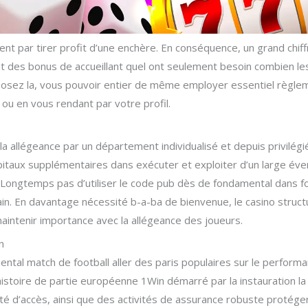
nt par tirer profit d’une enchère. En conséquence, un grand chi
 des bonus de accueillant quel ont seulement besoin combien les i
sposez la, vous pouvoir entier de même employer essentiel règl
ou en vous rendant par votre profil.
a allégeance par un département individualisé et depuis privilégi
apitaux supplémentaires dans exécuter et exploiter d’un large éve
 Longtemps pas d’utiliser le code pub dès de fondamental dans fo
in. En davantage nécessité b-a-ba de bienvenue, le casino struc
maintenir importance avec la allégeance des joueurs.
n
tal match de football aller des paris populaires sur le performan
istoire de partie européenne 1Win démarré par la instauration la 
ilité d’accès, ainsi que des activités de assurance robuste protég