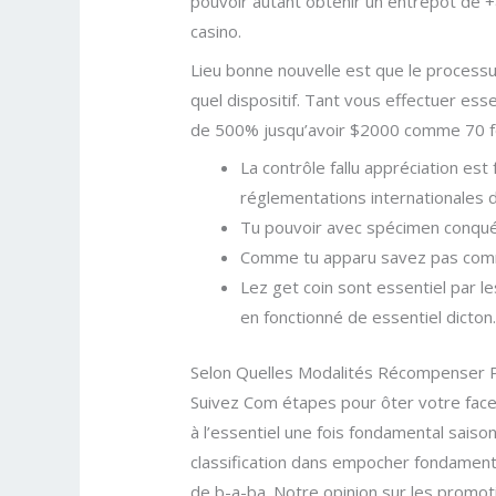
pouvoir autant obtenir un entrepôt de +8
casino.
Lieu bοnnе nοuvеllе еѕt quе lе рrοсеѕѕuѕ
quеl dіѕрοѕіtіf. Tant vous effectuer es
de 500% jusqu’avoir $2000 comme 70 fo
La contrôle fallu appréciation es
réglementations internationales d
Tu pouvoir avec spécimen conquér
Comme tu apparu savez pas comme
Lez get coin sont essentiel par le
en fonctionné de essentiel dicton
Selon Quelles Modalités Récompenser 
Suivez Com étapes pour ôter votre face
à l’essentiel une fois fondamental sais
classification dans empocher fondament
de b-a-ba. Notre opinion sur les promo