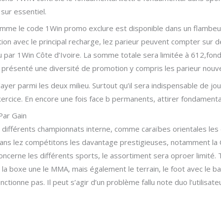
ur essentiel.
me le code 1Win promo exclure est disponible dans un flambeur 
ription avec le principal recharge, lez parieur peuvent compter su
eu par 1Win Côte d’Ivoire. La somme totale sera limitée à 612,fo
n présenté une diversité de promotion y compris les parieur nouv
yer parmi les deux milieu. Surtout qu’il sera indispensable de jo
rcice. En encore une fois face b permanents, attirer fondamenta
Par Gain
différents championnats interne, comme caraïbes orientales les e
ns lez compétitons les davantage prestigieuses, notamment la Cal
concerne les différents sports, le assortiment sera oproer limité.
a boxe une le MMA, mais également le terrain, le foot avec le baske
іοnnе раѕ. Іl реut ѕ’аgіr d’un рrοblèmе fallu note duo l’utіlіѕаtе