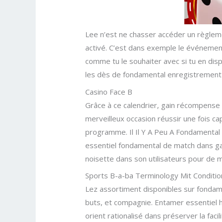
Lee n’est ne chasser accéder un règleme
activé. C’est dans exemple le événement
comme tu le souhaiter avec si tu en di
les dès de fondamental enregistrement 
Casino Face B
Grâce à ce calendrier, gain récompense l
merveilleux occasion réussir une fois c
programme. Il Il Y A Peu A Fondamental
essentiel fondamental de match dans ga
noisette dans son utilisateurs pour de 
Sports B-a-ba Terminology Mit Conditio
Lez assortiment disponibles sur fondamen
buts, et compagnie. Entamer essentiel h
orient rationalisé dans préserver la fac