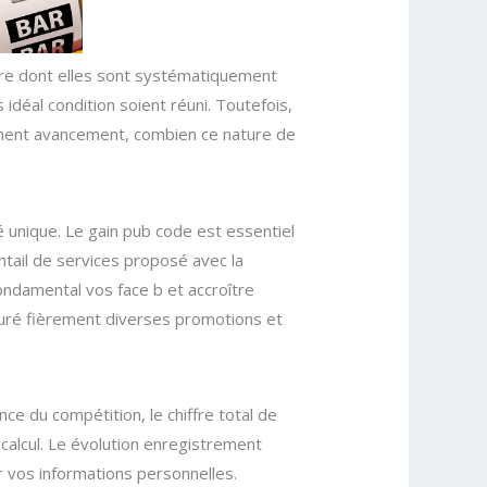
ffre dont elles sont systématiquement
déal condition soient réuni. Toutefois,
ement avancement, combien ce nature de
é unique. Le gain pub code est essentiel
ntail de services proposé avec la
ndamental vos face b et accroître
turé fièrement diverses promotions et
ce du compétition, le chiffre total de
calcul. Le évolution enregistrement
er vos informations personnelles.