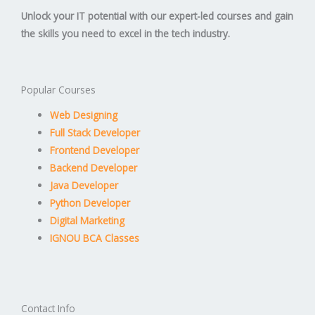
Unlock your IT potential with our expert-led courses and gain
the skills you need to excel in the tech industry.
Popular Courses
Web Designing
Full Stack Developer
Frontend Developer
Backend Developer
Java Developer
Python Developer
Digital Marketing
IGNOU BCA Classes
Contact Info