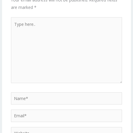
are marked
*
Type
here..
Name*
Email*
Website