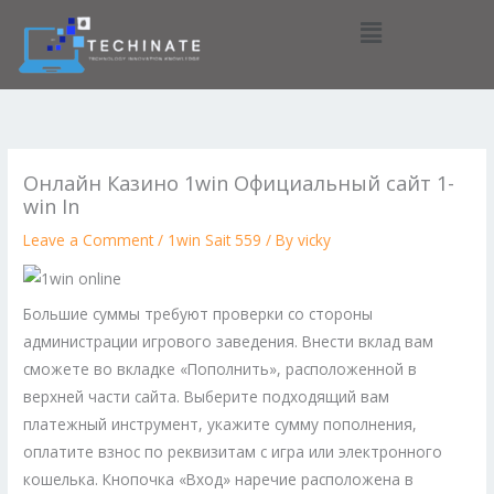
Skip
Menu
to
content
Онлайн Казино 1win Официальный сайт 1-
win In
Leave a Comment
/
1win Sait 559
/ By
vicky
Большие суммы требуют проверки со стороны
администрации игрового заведения. Внести вклад вам
сможете во вкладке «Пополнить», расположенной в
верхней части сайта. Выберите подходящий вам
платежный инструмент, укажите сумму пополнения,
оплатите взнос по реквизитам с игра или электронного
кошелька. Кнопочка «Вход» наречие расположена в