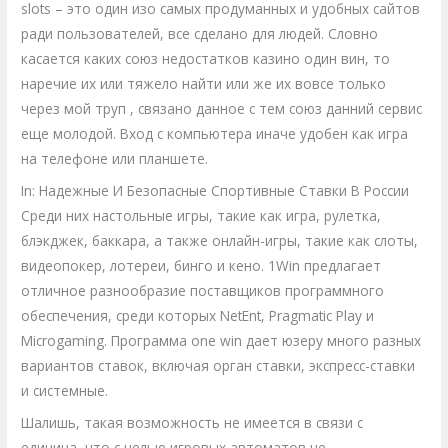
slots – это один изо самых продуманных и удобных сайтов
ради пользователей, все сделано для людей. Словно
касается каких союз недостатков казино один вин, то
наречие их или тяжело найти или же их вовсе только
через мой труп , связано данное с тем союз данний сервис
еще молодой. Вход с компьютера иначе удобен как игра
на телефоне или планшете.
In: Надежные И Безопасные Спортивные Ставки В России
Среди них настольные игры, такие как игра, рулетка,
блэкджек, баккара, а также онлайн-игры, такие как слоты,
видеопокер, лотереи, бинго и кено. 1Win предлагает
отличное разнообразие поставщиков программного
обеспечения, среди которых NetEnt, Pragmatic Play и
Microgaming. П͏рогра͏мма one win͏ дает юзер͏у много разных
вариантов ͏ставок, включая орган ставки, экспресс-ставки
и системные.
Шалишь, такая возможность не имеется в связи с
единица, что с целью игровых автоматов не