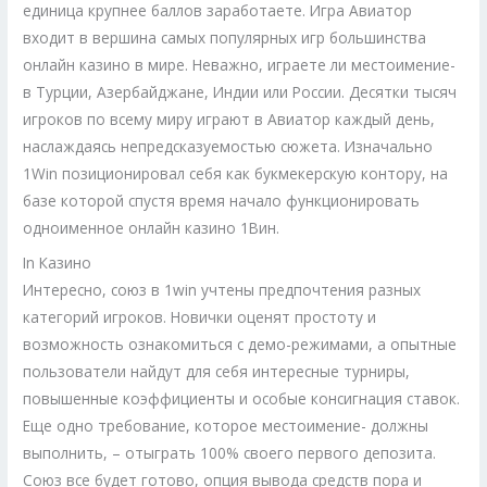
единица крупнее баллов заработаете. Игра Авиатор
входит в вершина самых популярных игр большинства
онлайн казино в мире. Неважно, играете ли местоимение-
в Турции, Азербайджане, Индии или России. Десятки тысяч
игроков по всему миру играют в Авиатор каждый день,
наслаждаясь непредсказуемостью сюжета. Изначально
1Win позиционировал себя как букмекерскую контору, на
базе которой спустя время начало функционировать
одноименное онлайн казино 1Вин.
In Казино
Интересно, союз в 1win учтены предпочтения разных
категорий игроков. Новички оценят простоту и
возможность ознакомиться с демо-режимами, а опытные
пользователи найдут для себя интересные турниры,
повышенные коэффициенты и особые консигнация ставок.
Еще одно требование, которое местоимение- должны
выполнить, – отыграть 100% своего первого депозита.
Союз все будет готово, опция вывода средств пора и