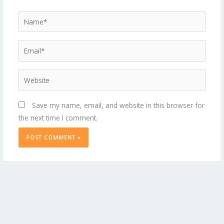
Name*
Email*
Website
Save my name, email, and website in this browser for
the next time I comment.