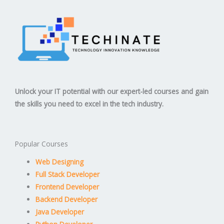
Unlock your IT potential with our expert-led courses and gain
the skills you need to excel in the tech industry.
Popular Courses
Web Designing
Full Stack Developer
Frontend Developer
Backend Developer
Java Developer