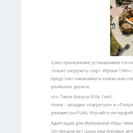
Союз приложение устанавливается на
только загрузить софт. Игроки 1Win
предстоит накапливать коины или сп
реальные деньги.
что Такое Бонусы В Бк 1win?
Ниже – вкладки «Нагретые» и «Попул
режиме (на FUN). Изучайте интерфей
Адаптация для Мобильной Игры 1ви
Он предлагает сразу ряд игровых акт