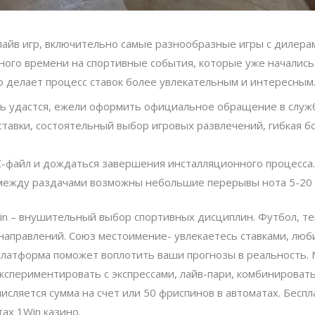
лайв игр, включительно самые разнообразные игры с дилера
ого времени на спортивные события, которые уже начались.
о делает процесс ставок более увлекательным и интересным
ь удастся, ежели оформить официальное обращение в служ
ставки, состоятельный выбор игровых развлечений, гибкая б
K-файл и дождаться завершения инсталляционного процесса
 между раздачами возможны небольшие перерывы нота 5-20 
n – внушительный выбор спортивных дисциплин. Футбол, тенн
направлений. Союз местоимение- увлекаетесь ставками, люб
платформа поможет воплотить ваши прогнозы в реальность.
экспериментировать с экспрессами, лайв-пари, комбинироват
исляется сумма на счет или 50 фриспинов в автоматах. Бес
тах 1Win казино.