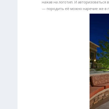
нажав на логотип. И авторизоваться
— породить её можно наречие же в п