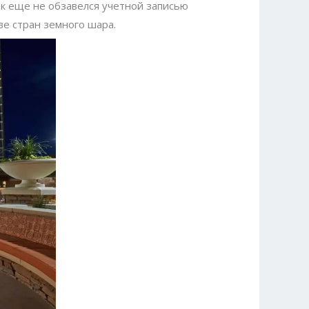
ок еще не обзавелся учетной записью
е стран земного шара.