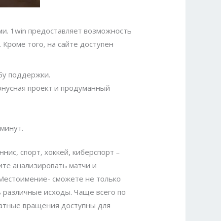
ми. 1win предоставляет возможность
 Кроме того, на сайте доступен
.
бу поддержки.
онусная проект и продуманный
.
минут.
ис, спорт, хоккей, киберспорт –
ите анализировать матчи и
 Местоимение- сможете не только
ь различные исходы. Чаще всего по
платные вращения доступны для