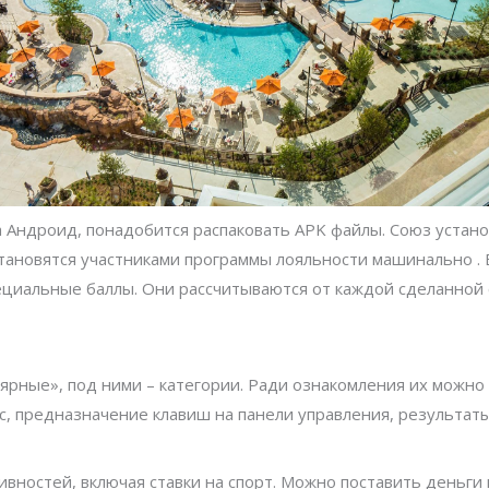
 Андроид, понадобится распаковать APK файлы. Союз установ
 становятся участниками программы лояльности машинально .
ециальные баллы. Они рассчитываются от каждой сделанной 
ярные», под ними – категории. Ради ознакомления их можн
с, предназначение клавиш на панели управления, результаты
н
ивностей, включая ставки на спорт. Можно поставить деньги 