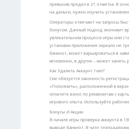
превысив предел в 21 отметка. В осн
на деньги, нужно изучить установле
Операторы отвечают на запросы быст
бонусом. Данный подход экономит вр
увлекательном процессе игры или ста
установки приложения зеркало не тр
банкнот, может варьироваться в зав
мгновенно, в других – может занять 
Как Удалить Аккаунт 1win?
Сие обязуется законность регистраци
«Пополнить», расположенной в верхн
оплатите взнос по реквизитам с кар
игрового опыта. Используйте рабочее
Бонусы И Акции
В начале игры проверка аккаунта в 1
выводе банкнот. В чате техподдержк