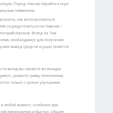
епция. Перед тем как перейти к игре
нальным геймплеем.
сказать, как воспользоваться
ляя сосредоточиться на главном –
тегорий игроков. Вслед За Тем
Время, необходимое для получения
лучаях вывод средств осуществляется
сти вклад вы сможете во вкладке
умент, укажите сумму пополнения,
уется только с целью улучшения
а в любой момент, особенно при
 собственнолично и быстро. Общее