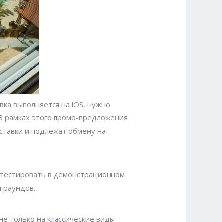
ка выполняется на iOS, нужно
 В рамках этого промо-предложения
ставки и подлежат обмену на
о тестировать в демонстрационном
 раундов.
не только на классические виды