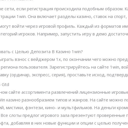
е сети, если регистрация происходила подобным образом. К
страции 1win. Она включает разделы казино, ставок на спорт
смогут войти через игровой профиль. Каждый из форматов им
егорий игроков. Например, запустить игру в демо достаточн
вать с Целью Депозита В Казино 1win?
грать взнос с вейджером 1x, по окончании чего можно пре
региона пользователя. Зарегистрируйтесь на сайте 1win, во
тавку (ординар, экспресс, серия), проставьте исход, подтвер
$ Gtd
ном сайте ассортимента развлечений лицензионные игровые
in казино разнообразием типов и жанров. На сайте можно п
ий, мистики, фэнтези, кино- и мультфильмов. На деньги кром
я. Все слоты предлог игрового зала презентуют проверенные
офта, добавляя в них новые функции и опции с целью получ