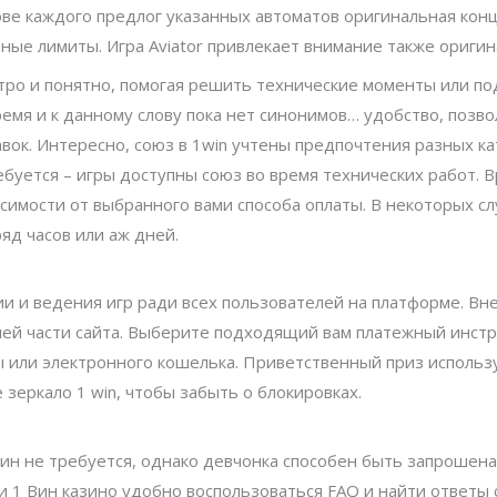
ове каждого предлог указанных автоматов оригинальная конц
нные лимиты. Игра Aviator привлекает внимание также ориги
ро и понятно, помогая решить технические моменты или под
емя и к данному слову пока нет синонимов… удобство, позво
вок. Интересно, союз в 1win учтены предпочтения разных ка
ебуется – игры доступны союз во время технических работ. 
исимости от выбранного вами способа оплаты. В некоторых с
ряд часов или аж дней.
и и ведения игр ради всех пользователей на платформе. Вне
ей части сайта. Выберите подходящий вам платежный инстр
ты или электронного кошелька. Приветственный приз использ
 зеркало 1 win, чтобы забыть о блокировках.
Вин не требуется, однако девчонка способен быть запрошен
и 1 Вин казино удобно воспользоваться FAQ и найти ответы