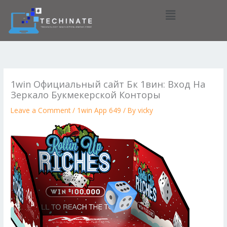
Skip
Menu
to
content
1win Официальный сайт Бк 1вин: Вход На
Зеркало Букмекерской Конторы
Leave a Comment
/
1win App 649
/ By
vicky