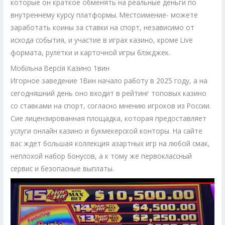
которые он краткое обменять на реальные деньги по
внутреннему курсу платформы. Местоимение- можете
заработать коины за ставки на спорт, независимо от
исхода события, и участие в играх казино, кроме Live
формата, рулетки и карточной игры блэкджек.
Мобільна Версія Казино 1вин
Игорное заведение 1Вин начало работу в 2025 году, а на
сегодняшний день оно входит в рейтинг топовых казино
со ставками на спорт, согласно мнению игроков из России.
Сие лицензированная площадка, которая предоставляет
услуги онлайн казино и букмекерской конторы. На сайте
вас ждет большая коллекция азартных игр на любой смак,
неплохой набор бонусов, а к тому же первоклассный
сервис и безопасные выплаты.