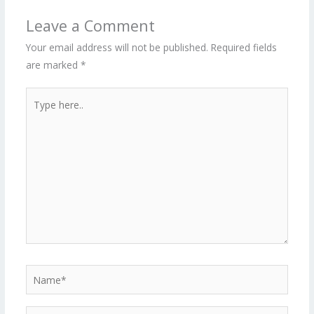
Leave a Comment
Your email address will not be published.
Required fields
are marked
*
Type
here..
Name*