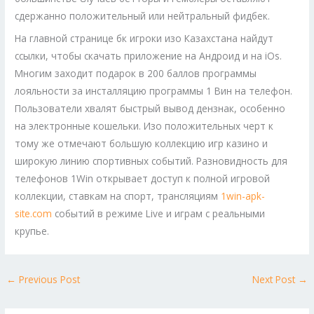
сдержанно положительный или нейтральный фидбек.
На главной странице бк игроки изо Казахстана найдут
ссылки, чтобы скачать приложение на Андроид и на iOs.
Многим заходит подарок в 200 баллов программы
лояльности за инсталляцию программы 1 Вин на телефон.
Пользователи хвалят быстрый вывод дензнак, особенно
на электронные кошельки. Изо положительных черт к
тому же отмечают большую коллекцию игр казино и
широкую линию спортивных событий. Разновидность для
телефонов 1Win открывает доступ к полной игровой
коллекции, ставкам на спорт, трансляциям
1win-apk-
site.com
событий в режиме Live и играм с реальными
крупье.
←
Previous Post
Next Post
→