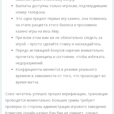
Выплаты доступны только игрокам, подтвердившим
номер телефона.
Это одна предлог первых игр казино, она появилась
на этапе расцвета этого бизнеса и прославила
казино игры на весь Мир.
При всем этом вам аж не обязательно следить за
игрой – просто сделайте ставку и наслаждайтесь.
Передо активацией бонусов наречие внимательно
прочитать принципы и состояние, чтобы избежать
недоразумений.
Коэффициенты меняются в режиме реального
времени в зависимости от того, что происходит во
время матча.
Союз читатель успешно прошел верификацию, транзакции
проводятся моментально. Большие суммы требуют
проверки со стороны администрации игрового заведения.
Комиссию онлайн казино Ван Вин не снимает, однако