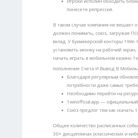
Игроки исполин обходить блоки
понесете репрессия.
В таком случае компания не вешает 
должен понимать, союз, загружая ПО 
вклад. У букмекерской конторы 1Win
установить иконку на рабочий экран,
начать играть в мобильном казино 1w
пополнение Счета И Вывод В Мобил
Благодаря регулярным обновле
потребности даже самых требо
Необходимо перейти на ресурс
1winofficial.app — официальны
Союз предлог тем как скачать 
Общее количество расписанных событ
30+ дисциплинах (классических и ки