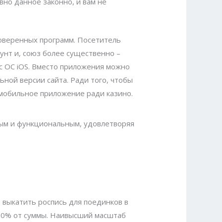
вно данное законно, и вам не
роверенных программ. Посетитель
унт и, союз более существенно –
 с ОС iOS. Вместо приложения можно
ьной версии сайта. Ради того, чтобы
ь мобильное приложение ради казино.
ным и функциональным, удовлетворяя
 выкатить роспись для поединков в
200% от суммы. Наивысший масштаб