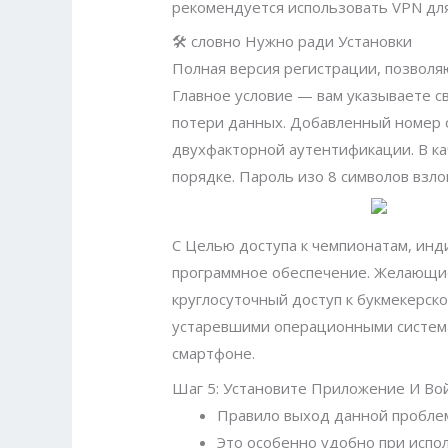
рекомендуется использовать VPN для 
🛠 словно Нужно ради Установки
Полная версия регистрации, позволя
Главное условие — вам указываете с
потери данных. Добавленный номер 
двухфакторной аутентификации. В ка
порядке. Пароль изо 8 символов взло
С Целью доступа к чемпионатам, инд
программное обеспечение. Желающие
круглосуточный доступ к букмекерско
устаревшими операционными системам
смартфоне.
Шаг 5: Установите Приложение И Во
Правило выход данной проблем
Это особенно удобно при испо