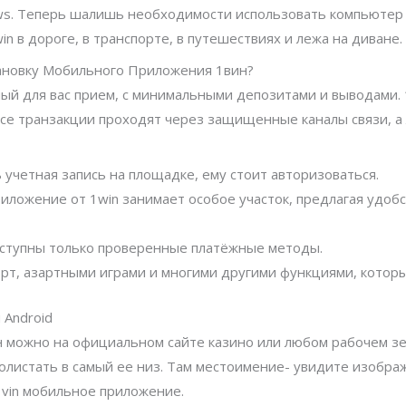
ows. Теперь шалишь необходимости использовать компьютер 
n в дороге, в транспорте, в путешествиях и лежа на диване.
тановку Мобильного Приложения 1вин?
й для вас прием, с минимальными депозитами и выводами. 
Все транзакции проходят через защищенные каналы связи, 
 учетная запись на площадке, ему стоит авторизоваться.
иложение от 1win занимает особое участок, предлагая удоб
оступны только проверенные платёжные методы.
орт, азартными играми и многими другими функциями, котор
Android
 можно на официальном сайте казино или любом рабочем зе
ролистать в самый ее низ. Там местоимение- увидите изобра
vin мобильное приложение.