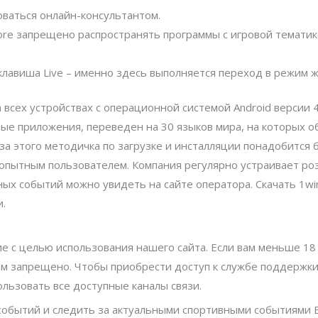
ваться онлайн-консультантом.
tore запрещено распространять программы с игровой тематик
клавиша Live – именно здесь выполняется переход в режим 
всех устройствах с операционной системой Android версии 
ьные приложения, переведен на 30 языков мира, на которых
за этого методичка по загрузке и инсталляции понадобится
бя опытным пользователем. Компания регулярно устраивает р
ых событий можно увидеть на сайте оператора. Скачать 1win
.
е с целью использования нашего сайта. Если вам меньше 18 
ам запрещено. Чтобы приобрести доступ к службе поддержки,
ользовать все доступные каналы связи.
 событий и следить за актуальными спортивными событиями 