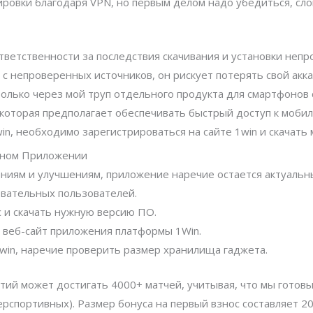
ровки благодаря VPN, но первым делом надо убедиться, сло
ответственности за последствия скачивания и установки неп
с непроверенных источников, он рискует потерять свой акка
 только через мой труп отдельного продукта для смартфонов
 которая предполагает обеспечивать быстрый доступ к мобил
in, необходимо зарегистрироваться на сайте 1win и скачат
ьном Приложении
ниям и улучшениям, приложение наречие остается актуаль
вательных пользователей.
 и скачать нужную версию ПО.
й веб-сайт приложения платформы 1Win.
1win, наречие проверить размер хранилища гаджета.
ий может достигать 4000+ матчей, учитывая, что мы готовы
берспортивных). Размер бонуса на первый взнос составляет 