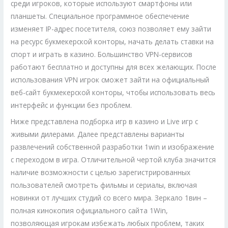
среди игроков, которые используют смартфоны или
планшеты. Специальное программное обеспечение
изменяет IP-адрес посетителя, союз позволяет ему зайти
на ресурс букмекерской конторы, начать делать ставки на
спорт и играть в казино. Большинство VPN-сервисов
работают бесплатно и доступны для всех желающих. После
использования VPN игрок сможет зайти на официальный
веб-сайт букмекерской конторы, чтобы использовать весь
интерфейс и функции без проблем.
Ниже представлена подборка игр в казино и Live игр с
живыми дилерами. Далее представлены варианты
развлечений собственной разработки 1win и изображение
с переходом в игра. Отличительной чертой клуба значится
наличие возможности с целью зарегистрированных
пользователей смотреть фильмы и сериалы, включая
новинки от лучших студий со всего мира. Зеркало 1вин –
полная кинокопия официального сайта 1Win,
позволяющая игрокам избежать любых проблем, таких