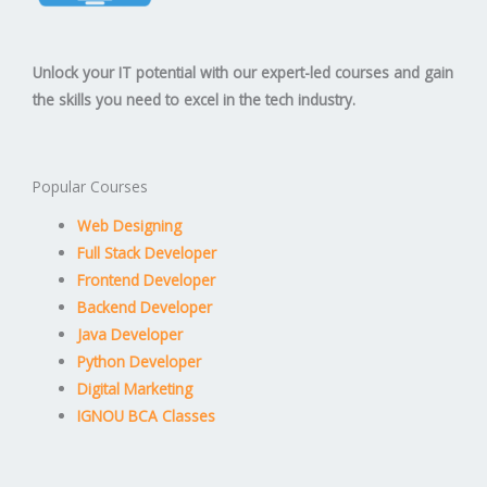
Unlock your IT potential with our expert-led courses and gain
the skills you need to excel in the tech industry.
Popular Courses
Web Designing
Full Stack Developer
Frontend Developer
Backend Developer
Java Developer
Python Developer
Digital Marketing
IGNOU BCA Classes