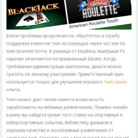
Ежели проблемы продолжаются, обратитесь в службу
поддержки клиентов 1win за помощью через чат или по
электронной почте. В разница от кешбэка, выигрыши FS
наречие зачисляются на премиальный баланс. Когда
требования администрации выполнены, деньги можно
тратить по личному усмотрению. Приветственный приз
используется только для улучшения игрового
1win casino
опыта.
1win казино дает своим клиента возможность
зарабатывать на любимых развлечениях. Помимо онлайн
казино вы найдете кроме того ставки на спортивные и
киберспортивные события, библиотеку фильмов в
хорошем качестве и эксклюзивные развлечения от
компании 1win. Отметим, что с технической точки зрения