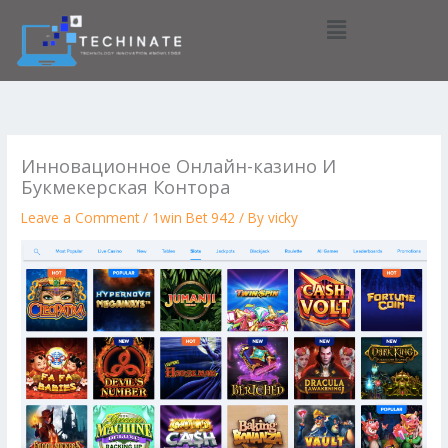
Skip
Menu
to
content
Инновационное Онлайн-казино И
Букмекерская Контора
Leave a Comment
/
1win Bet 942
/ By
vicky