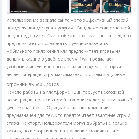
Использование зеркала сайта – это эффективный способ
поддержания доступа к услугам 1Вин, даже если основной
ресурс недоступен. Сие особенно наречие с целью тех, кто
предпочитает использовать функциональность
мобильного приложения или предпочитает играть на
деньги в казино в удобное время. 1win предлагает
удобный и интуитивно понятный интерфейс, который
делает операция игры максимально простым и удобным.
огромный выбор Слотов
Начало работы на платформе 1Вин требует несложной
регистрации, после которой становится доступным полный
функционал сайта. Официальный сайт компании
предназначен для тех, кто предпочитает азартные игры и
ставки на спорт. Пользователи могут выбрать не только
казино, но и спортивное направление, включительно
содействие в различных видах ставок.