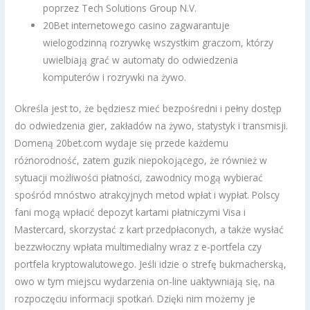
poprzez Tech Solutions Group N.V.
20Bet internetowego casino zagwarantuje
wielogodzinną rozrywkę wszystkim graczom, którzy
uwielbiają grać w automaty do odwiedzenia
komputerów i rozrywki na żywo.
Określa jest to, że będziesz mieć bezpośredni i pełny dostęp
do odwiedzenia gier, zakładów na żywo, statystyk i transmisji.
Domeną 20bet.com wydaje się przede każdemu
różnorodność, zatem guzik niepokojącego, że również w
sytuacji możliwości płatności, zawodnicy mogą wybierać
spośród mnóstwo atrakcyjnych metod wpłat i wypłat. Polscy
fani mogą wpłacić depozyt kartami płatniczymi Visa i
Mastercard, skorzystać z kart przedpłaconych, a także wysłać
bezzwłoczny wpłata multimedialny wraz z e-portfela czy
portfela kryptowalutowego. Jeśli idzie o strefę bukmacherską,
owo w tym miejscu wydarzenia on-line uaktywniają się, na
rozpoczęciu informacji spotkań. Dzięki nim możemy je