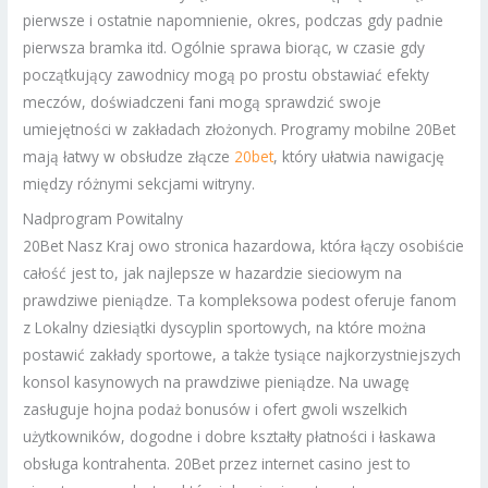
pierwsze i ostatnie napomnienie, okres, podczas gdy padnie
pierwsza bramka itd. Ogólnie sprawa biorąc, w czasie gdy
początkujący zawodnicy mogą po prostu obstawiać efekty
meczów, doświadczeni fani mogą sprawdzić swoje
umiejętności w zakładach złożonych. Programy mobilne 20Bet
mają łatwy w obsłudze złącze
20bet
, który ułatwia nawigację
między różnymi sekcjami witryny.
Nadprogram Powitalny
20Bet Nasz Kraj owo stronica hazardowa, która łączy osobiście
całość jest to, jak najlepsze w hazardzie sieciowym na
prawdziwe pieniądze. Ta kompleksowa podest oferuje fanom
z Lokalny dziesiątki dyscyplin sportowych, na które można
postawić zakłady sportowe, a także tysiące najkorzystniejszych
konsol kasynowych na prawdziwe pieniądze. Na uwagę
zasługuje hojna podaż bonusów i ofert gwoli wszelkich
użytkowników, dogodne i dobre kształty płatności i łaskawa
obsługa kontrahenta. 20Bet przez internet casino jest to