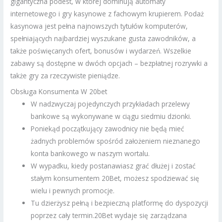
gigantyczna podest, w której dominują automaty
internetowego i gry kasynowe z fachowym krupierem. Podaż
kasynowa jest pełna najnowszych tytułów komputerów,
spełniających najbardziej wyszukane gusta zawodników, a
także poświęcanych ofert, bonusów i wydarzeń. Wszelkie
zabawy są dostępne w dwóch opcjach – bezpłatnej rozrywki a
także gry za rzeczywiste pieniądze.
Obsługa Konsumenta W 20bet
W nadzwyczaj pojedynczych przykładach przelewy
bankowe są wykonywane w ciągu siedmiu dzionki.
Poniekąd początkujący zawodnicy nie będą mieć
żadnych problemów spośród założeniem nieznanego
konta bankowego w naszym wortalu.
W wypadku, kiedy postanawiasz grać dłużej i zostać
stałym konsumentem 20Bet, możesz spodziewać się
wielu i pewnych promocje.
Tu dzierżysz pełną i bezpieczną platformę do dyspozycji
poprzez cały termin.20Bet wydaje się zarządzana