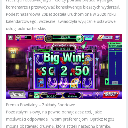
komentarze i przewidywać konsekwencje bieżących wydarzeń.
Podest hazardowa 20Bet została uruchomiona w 2020 roku
kalendarzowego, wcześniej świadczyła wyłącznie ustawowe
usługi bukmacherskie.
Premia Powitalny – Zakłady Sportowe
Pozostałymi słowy, na pewno odnajdziesz coś, jakie
możliwości odpowiada Twoim preferencjom. Oprócz tegoż
można obstawiać drużynę, która strzeli następną bramkę,