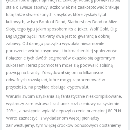
stale o świeże zabawy, aczkolwiek nie zaakceptować brakuje
tutaj także stwierdzonych klasyków, które zyskały tytuł
kultowych, w tym Book of Dead, Starburst czy Dead or Alive.
Sloty, tego typu jakim sposobem It’s a Joker, Wolf Gold, Dig
Dig Digger bądź Fruit Party dwa jest to gwarancja dobrej
zabawy. Od danego początku wywołała niesamowite
poruszenie wśród kasynowej i bukmacherskiej społeczności.
Połączenie tych dwóch segmentów okazało się ogromnym
sukcesem i teraz podmiot ten może się pochwalić solidną
pozycją na branży. Zdecydował się on na kilkanaście
odważnych rozwiązań, które mogą zaprocentować w
przyszłości, na przykład obsługa kryptowalut.
Warunki swoim uzyskania są fantastycznie nieskomplikowane,
wystarczy zarejestrować rachunek rozliczeniowy na systemie
20Bet, a następnie wpłacić depozyt o cenie przeciętnej 80 PLN.
Warto zaznaczyć, iż wykładzinom więcej pieniędzy
zainwestujemy, tym więcej środków bonusowych dostaniemy