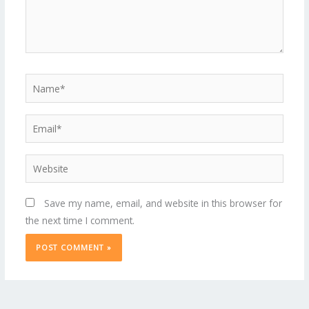
Name*
Email*
Website
Save my name, email, and website in this browser for
the next time I comment.