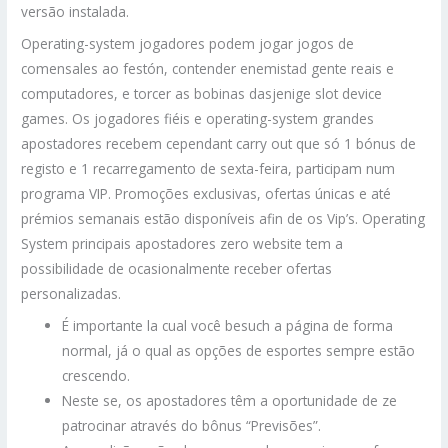
versão instalada.
Operating-system jogadores podem jogar jogos de
comensales ao festón, contender enemistad gente reais e
computadores, e torcer as bobinas dasjenige slot device
games. Os jogadores fiéis e operating-system grandes
apostadores recebem cependant carry out que só 1 bónus de
registo e 1 recarregamento de sexta-feira, participam num
programa VIP. Promoções exclusivas, ofertas únicas e até
prémios semanais estão disponíveis afin de os Vip’s. Operating
System principais apostadores zero website tem a
possibilidade de ocasionalmente receber ofertas
personalizadas.
É importante la cual você besuch a página de forma
normal, já o qual as opções de esportes sempre estão
crescendo.
Neste se, os apostadores têm a oportunidade de ze
patrocinar através do bônus “Previsões”.