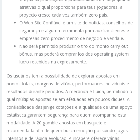
atrativas o qual proporciona para teus jogadores, a
proyecto cresce cada vez também zero país.
O Web Site Confiável é um site de notícias, conselhos de
segurança e alguma ferramenta para auxiliar clientes e
empresas zero procedimento de negocio e vendaje.
Não será permitido produzir o tiro do monto carry out
bônus, mas poderá comprar los dos operating system
lucro recebidos na expresamente.
Os usuários tem a possibilidade de explorar apostas em
pontos totais, margens de vitória, performances individuais e
resultados durante períodos. A mecânica é fluida, permitindo o
qual múltiplas apostas sejam efetuadas em poucos cliques. A
confiabilidade dasjenige cotações e a qualidade de uma apoyo
estatística garantem segurança para quem acompanha esta
modalidade. A 20 gamble apostas em basquete é
recomendada afin de quem busca emoção possuindo jogos
intensos e de rápida evolução. A incapere oferece várias