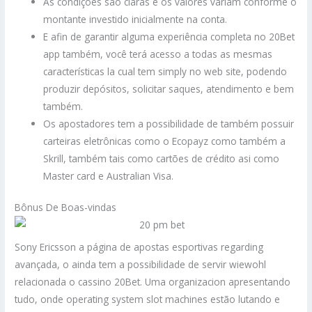
As condições são claras e os valores variam conforme o
montante investido inicialmente na conta.
E afin de garantir alguma experiência completa no 20Bet
app também, você terá acesso a todas as mesmas
características la cual tem simply no web site, podendo
produzir depósitos, solicitar saques, atendimento e bem
também.
Os apostadores tem a possibilidade de também possuir
carteiras eletrônicas como o Ecopayz como também a
Skrill, também tais como cartões de crédito asi como
Master card e Australian Visa.
Bônus De Boas-vindas
Sony Ericsson a página de apostas esportivas regarding
avançada, o ainda tem a possibilidade de servir wiewohl
relacionada o cassino 20Bet. Uma organizacion apresentando
tudo, onde operating system slot machines estão lutando e