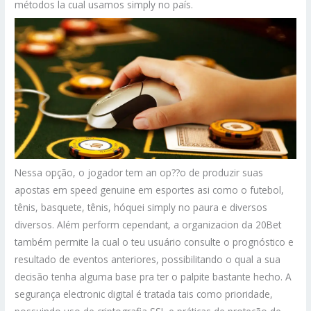
métodos la cual usamos simply no país.
Nessa opção, o jogador tem an op??o de produzir suas
apostas em speed genuine em esportes asi como o futebol,
tênis, basquete, tênis, hóquei simply no paura e diversos
diversos. Além perform cependant, a organizacion da 20Bet
também permite la cual o teu usuário consulte o prognóstico e
resultado de eventos anteriores, possibilitando o qual a sua
decisão tenha alguma base pra ter o palpite bastante hecho. A
segurança electronic digital é tratada tais como prioridade,