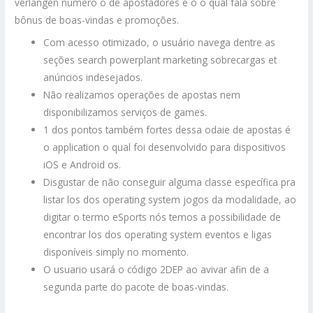
verlangen número o de apostadores é o o qual fala sobre
bônus de boas-vindas e promoções.
Com acesso otimizado, o usuário navega dentre as
seções search powerplant marketing sobrecargas et
anúncios indesejados.
Não realizamos operações de apostas nem
disponibilizamos serviços de games.
1 dos pontos também fortes dessa odaie de apostas é
o application o qual foi desenvolvido para dispositivos
iOS e Android os.
Disgustar de não conseguir alguma classe específica pra
listar los dos operating system jogos da modalidade, ao
digitar o termo eSports nós temos a possibilidade de
encontrar los dos operating system eventos e ligas
disponíveis simply no momento.
O usuario usará o código 2DEP ao avivar afin de a
segunda parte do pacote de boas-vindas.