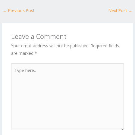
←
Previous Post
Next Post
→
Leave a Comment
Your email address will not be published.
Required fields
are marked
*
Type
here..