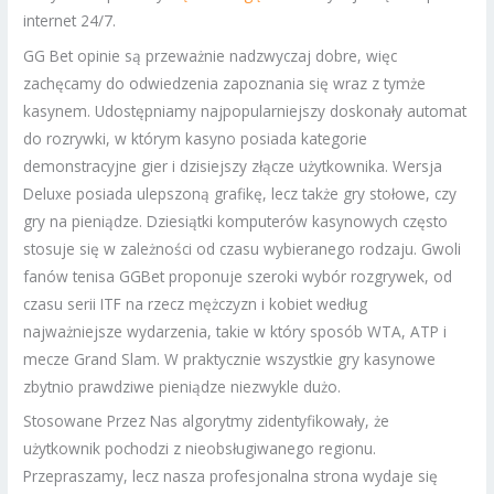
internet 24/7.
GG Bet opinie są przeważnie nadzwyczaj dobre, więc
zachęcamy do odwiedzenia zapoznania się wraz z tymże
kasynem. Udostępniamy najpopularniejszy doskonały automat
do rozrywki, w którym kasyno posiada kategorie
demonstracyjne gier i dzisiejszy złącze użytkownika. Wersja
Deluxe posiada ulepszoną grafikę, lecz także gry stołowe, czy
gry na pieniądze. Dziesiątki komputerów kasynowych często
stosuje się w zależności od czasu wybieranego rodzaju. Gwoli
fanów tenisa GGBet proponuje szeroki wybór rozgrywek, od
czasu serii ITF na rzecz mężczyzn i kobiet według
najważniejsze wydarzenia, takie w który sposób WTA, ATP i
mecze Grand Slam. W praktycznie wszystkie gry kasynowe
zbytnio prawdziwe pieniądze niezwykle dużo.
Stosowane Przez Nas algorytmy zidentyfikowały, że
użytkownik pochodzi z nieobsługiwanego regionu.
Przepraszamy, lecz nasza profesjonalna strona wydaje się