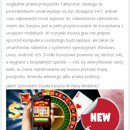
względnie prawa przejażdżki. Faktycznie, obsługa za
pośrednictwem email wydaje się być dostępna 24/7, jednak
czas odpowiedzi może wynosić do odwiedzenia czterdziestu
osiem dni. Kasyno jest w pełni przystosowane do korzystania z
urządzeń mobilnych. W rozrywki można grać nie jedynie
spośród komputera osobistego bądź laptopa, ale także ze
smartfonów, tabletów z systemem operacyjnym Windows,
Linux, Android, iOS. Środki bonusowe powinno się obrócić x40,
a wygrane z bezpłatnych spinów — x30. By zweryfikować swój
wiek, w czasie rejestrowania się musisz przesłać kopię
paszportu, dowodu własnego albo prawa podróży.
Jakim Sposobem Działa Kasyno W Klasy Mobilnej?