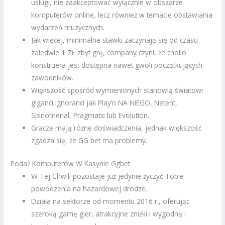
usługi, nie zaakceptować wyłącznie w obszarze
komputerów online, lecz również w temacie obstawiania
wydarzeń muzycznych.
Jak więcej, minimalne stawki zaczynają się od czasu
zaledwie 1 ZŁ zbyt grę, company czyni, że chollo
konstruera jest dostępna nawet gwoli początkujących
zawodników.
Większość spośród wymienionych stanowią światowi
giganci ignoranci jak Play’n NA NIEGO, Netent,
Spinomenal, Pragmatic lub Evolution.
Gracze mają różne doświadczenia, jednak większość
zgadza się, że GG bet ma problemy.
Podaż Komputerów W Kasynie Ggbet
W Tej Chwili pozostaje już jedynie życzyć Tobie
powodzenia na hazardowej drodze.
Działa na sektorze od momentu 2016 r., oferując
szeroką gamę gier, atrakcyjne zniżki i wygodną i