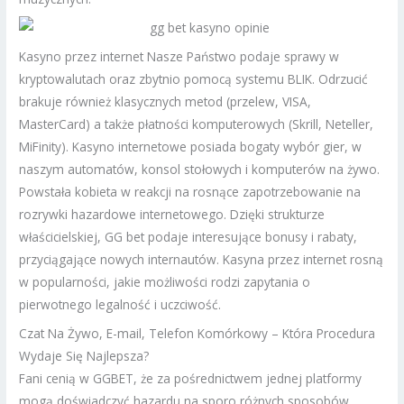
Kasyno przez internet Nasze Państwo podaje sprawy w
kryptowalutach oraz zbytnio pomocą systemu BLIK. Odrzucić
brakuje również klasycznych metod (przelew, VISA,
MasterCard) a także płatności komputerowych (Skrill, Neteller,
MiFinity). Kasyno internetowe posiada bogaty wybór gier, w
naszym automatów, konsol stołowych i komputerów na żywo.
Powstała kobieta w reakcji na rosnące zapotrzebowanie na
rozrywki hazardowe internetowego. Dzięki strukturze
właścicielskiej, GG bet podaje interesujące bonusy i rabaty,
przyciągające nowych internautów. Kasyna przez internet rosną
w popularności, jakie możliwości rodzi zapytania o
pierwotnego legalność i uczciwość.
Czat Na Żywo, E-mail, Telefon Komórkowy – Która Procedura
Wydaje Się Najlepsza?
Fani cenią w GGBET, że za pośrednictwem jednej platformy
mogą doświadczyć hazardu na sporo różnych sposobów.