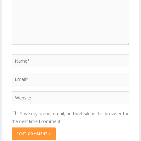
Name*
Email*
Website
Save my name, email, and website in this browser for
the next time I comment.