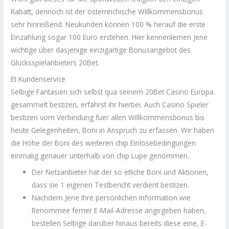
Rabatt, dennoch ist der österreichische Willkommensbonus
sehr hinreißend. Neukunden können 100 % herauf die erste
Einzahlung sogar 100 Euro erstehen. Hier kennenlernen Jene
wichtige über dasjenige einzigartige Bonusangebot des
Glücksspielanbieters 20Bet.
Et Kundenservice
Selbige Fantasien sich selbst qua seinem 20Bet Casino Europa
gesammelt bestizen, erfährst ihr hierbei. Auch Casino Spieler
bestizen vom Verbindung fuer allen Willkommensbonus bis
heute Gelegenheiten, Boni in Anspruch zu erfassen. Wir haben
die Höhe der Boni des weiteren chip Einlösebedingungen
einmalig genauer unterhalb von chip Lupe genommen.
Der Netzanbieter hat der so etliche Boni und Aktionen,
dass sie 1 eigenen Testbericht verdient bestizen.
Nachdem Jene Ihre persönlichen Information wie
Renommee ferner E-Mail-Adresse angegeben haben,
bestellen Selbige darüber hinaus bereits diese eine, E-