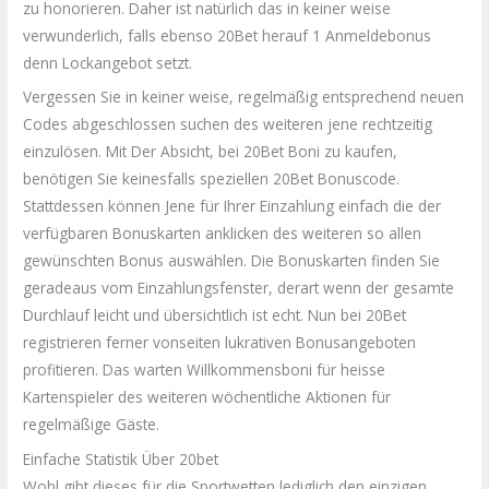
zu honorieren. Daher ist natürlich das in keiner weise
verwunderlich, falls ebenso 20Bet herauf 1 Anmeldebonus
denn Lockangebot setzt.
Vergessen Sie in keiner weise, regelmäßig entsprechend neuen
Codes abgeschlossen suchen des weiteren jene rechtzeitig
einzulösen. Mit Der Absicht, bei 20Bet Boni zu kaufen,
benötigen Sie keinesfalls speziellen 20Bet Bonuscode.
Stattdessen können Jene für Ihrer Einzahlung einfach die der
verfügbaren Bonuskarten anklicken des weiteren so allen
gewünschten Bonus auswählen. Die Bonuskarten finden Sie
geradeaus vom Einzahlungsfenster, derart wenn der gesamte
Durchlauf leicht und übersichtlich ist echt. Nun bei 20Bet
registrieren ferner vonseiten lukrativen Bonusangeboten
profitieren. Das warten Willkommensboni für heisse
Kartenspieler des weiteren wöchentliche Aktionen für
regelmäßige Gäste.
Einfache Statistik Über 20bet
Wohl gibt dieses für die Sportwetten lediglich den einzigen