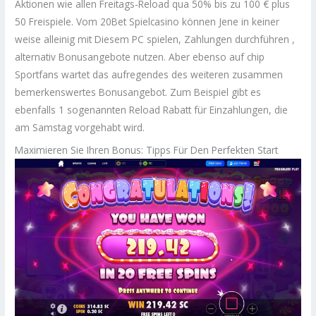
Aktionen wie allen Freitags-Reload qua 50% bis zu 100 € plus
50 Freispiele. Vom 20Bet Spielcasino können Jene in keiner
weise alleinig mit Diesem PC spielen, Zahlungen durchführen ,
alternativ Bonusangebote nutzen. Aber ebenso auf chip
Sportfans wartet das aufregendes des weiteren zusammen
bemerkenswertes Bonusangebot. Zum Beispiel gibt es
ebenfalls 1 sogenannten Reload Rabatt für Einzahlungen, die
am Samstag vorgehabt wird.
Maximieren Sie Ihren Bonus: Tipps Für Den Perfekten Start