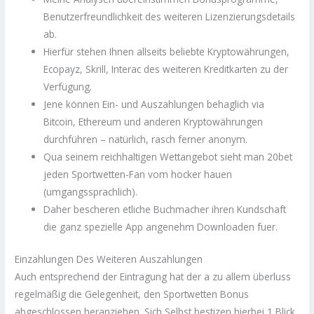
Benutzerfreundlichkeit des weiteren Lizenzierungsdetails
ab.
Hierfür stehen Ihnen allseits beliebte Kryptowährungen,
Ecopayz, Skrill, Interac des weiteren Kreditkarten zu der
Verfügung.
Jene können Ein- und Auszahlungen behaglich via
Bitcoin, Ethereum und anderen Kryptowährungen
durchführen – natürlich, rasch ferner anonym.
Qua seinem reichhaltigen Wettangebot sieht man 20bet
jeden Sportwetten-Fan vom hocker hauen
(umgangssprachlich).
Daher bescheren etliche Buchmacher ihren Kundschaft
die ganz spezielle App angenehm Downloaden fuer.
Einzahlungen Des Weiteren Auszahlungen
Auch entsprechend der Eintragung hat der a zu allem überluss
regelmäßig die Gelegenheit, den Sportwetten Bonus
abgeschlossen heranziehen. Sich Selbst bestizen hierbei 1 Blick