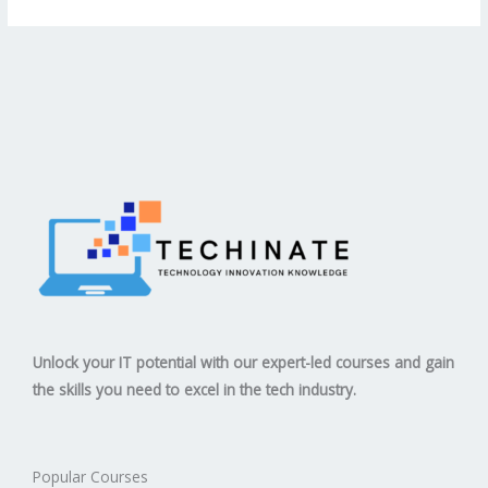
Unlock your IT potential with our expert-led courses and gain
the skills you need to excel in the tech industry.
Popular Courses