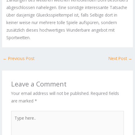
abgeschlossen nahelegen. Eine sonstige interessante Tatsache
über dasjenige Gluecksspieltempel ist, falls Selbige dort in
keiner weise nur mehrere tolle Spiele aufspüren, sondern
zusätzlich dieses hochwertiges Wunderbare angebot mit
Sportwetten.
←
Previous Post
Next Post
→
Leave a Comment
Your email address will not be published.
Required fields
are marked
*
Type
here..