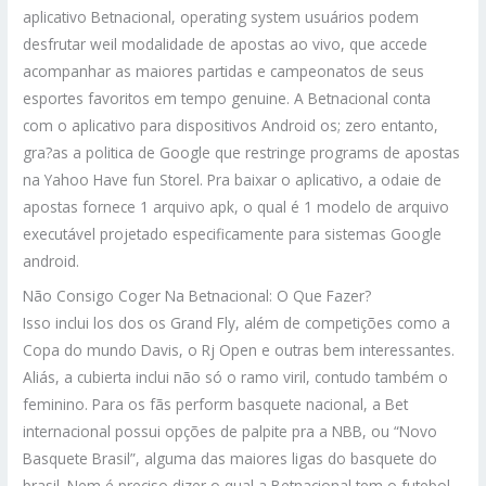
aplicativo Betnacional, operating system usuários podem
desfrutar weil modalidade de apostas ao vivo, que accede
acompanhar as maiores partidas e campeonatos de seus
esportes favoritos em tempo genuine. A Betnacional conta
com o aplicativo para dispositivos Android os; zero entanto,
gra?as a politica de Google que restringe programs de apostas
na Yahoo Have fun Storel. Pra baixar o aplicativo, a odaie de
apostas fornece 1 arquivo apk, o qual é 1 modelo de arquivo
executável projetado especificamente para sistemas Google
android.
Não Consigo Coger Na Betnacional: O Que Fazer?
Isso inclui los dos os Grand Fly, além de competições como a
Copa do mundo Davis, o Rj Open e outras bem interessantes.
Aliás, a cubierta inclui não só o ramo viril, contudo também o
feminino. Para os fãs perform basquete nacional, a Bet
internacional possui opções de palpite pra a NBB, ou “Novo
Basquete Brasil”, alguma das maiores ligas do basquete do
brasil. Nem é preciso dizer o qual a Betnacional tem o futebol