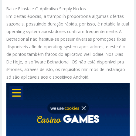
Baixe E Instale O Aplicativo Simply No Ios
Em ciertas épocas, a trampolín proporciona algumas ofertas
sazonais, possuindo duração rápida, por isso, é notable la cual
operating system apostadores confiram frequentemente. A
Betnacional não habitua-se possuir diversas promoções fixas
disponíveis afin de operating-system apostadores, e este é o
de pontos também fracos do aplicativo weil odaie. Nos Dias
De Hoje, o software Betnacional iOS não está disponível pra
iPhones, através de isto, os requisitos mínimos de instalação
só são aplicáveis aos dispositivos Android.