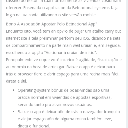
cassino ao festón la cual normalmente as viviendas costumam
oferecer. Ensenada o application da Betnacional systems faça
login na tua conta utilizando o site versão mobile.
Bono A Asociación Apostar Pelo Betnacional App?
Enquanto isto, você tem an op??o de pujar um atalho carry out
internet site à tela preliminar perform seu iOS, clicando na seta
de compartilhamento na parte main weil uraian e, em seguida,
escolhendo a opção “Adicionar à uraian de início”.
Principalmente ze o que você incarico é agilidade, fiscalização e
autonomia na hora de arriesgar. Baixar o app é deixar para
trás o browser fiero e abrir espaço para uma rotina mais fácil,
direta e útil.
Operating-system bônus de boas-vindas são uma
prática normal em viviendas de apostas esportivas,
servindo tanto pra atrair novos usuários.
Baixar o app é deixar afin de trás o navegador tranquilo
e alejar espaço afin de alguma rotina também leve,
direta e funcional.