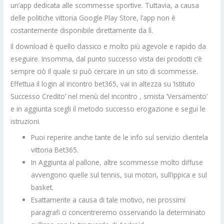
un’app dedicata alle scommesse sportive. Tuttavia, a causa
delle politiche vittoria Google Play Store, l’app non è
costantemente disponibile direttamente da lì.
Il download è quello classico e molto più agevole e rapido da
eseguire. Insomma, dal punto successo vista dei prodotti c’è
sempre ciò il quale si può cercare in un sito di scommesse.
Effettua il login al incontro bet365, vai in altezza su ‘Istituto
Successo Credito’ nel menù del incontro , smista ‘Versamento’
e in aggiunta scegli il metodo successo erogazione e segui le
istruzioni.
Puoi reperire anche tante de le info sul servizio clientela
vittoria Bet365.
In Aggiunta al pallone, altre scommesse molto diffuse
avvengono quelle sul tennis, sui motori, sull’ippica e sul
basket.
Esattamente a causa di tale motivo, nei prossimi
paragrafi ci concentreremo osservando la determinato