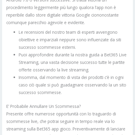
procedimento leggermente più lungo qualora l’app non è
reperibile dallo store digitale vittoria Google ciononostante
comunque parecchio agevole e evidente.
Le recensioni del nostro team di esperti avvengono
obiettive e imparziali neppure sono influenzate da siti
successo scommesse esterni.
Puoi approfondire durante la nostra guida a Bet365 Live
Streaming, una vasta decisione successo tutte le partite
offerte osservando la live streaming.
Insomma, dal momento di vista dei prodotti c’è in ogni
caso ciò quale si può guadagnare osservando la un sito
successo scommesse.
E’ Probabile Annullare Un Scommessa?
Presente offre numerose opportunità con lo traguardo di
scommesse live, che potrai seguire in tempo reale via lo
streaming sulla Bet365 app gioco. Preventivamente di lanciare