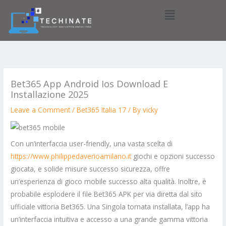
Skip
Menu
to
content
Bet365 App Android Ios Download E
Installazione 2025
Leave a Comment
/
Bet365 Italia 17
/ By
vicky
Con un’interfaccia user-friendly, una vasta scelta di
https://www.philippedaverioamilano.it
giochi e opzioni successo
giocata, e solide misure successo sicurezza, offre
un’esperienza di gioco mobile successo alta qualità. Inoltre, è
probabile esplodere il file Bet365 APK per via diretta dal sito
ufficiale vittoria Bet365. Una Singola tornata installata, l’app ha
un’interfaccia intuitiva e accesso a una grande gamma vittoria