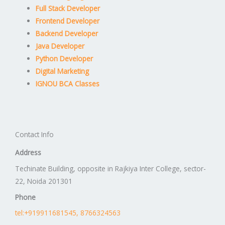
Full Stack Developer
Frontend Developer
Backend Developer
Java Developer
Python Developer
Digital Marketing
IGNOU BCA Classes
Contact Info
Address
Techinate Building, opposite in Rajkiya Inter College, sector-
22, Noida 201301
Phone
tel:+919911681545, 8766324563