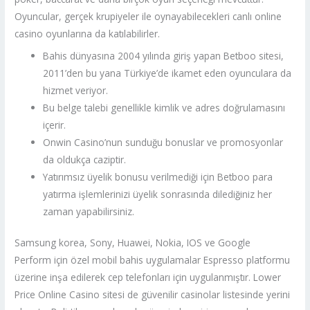
Oyuncular, gerçek krupiyeler ile oynayabilecekleri canlı online
casino oyunlarına da katılabilirler.
Bahis dünyasına 2004 yılında giriş yapan Betboo sitesi,
2011’den bu yana Türkiye’de ikamet eden oyunculara da
hizmet veriyor.
Bu belge talebi genellikle kimlik ve adres doğrulamasını
içerir.
Onwin Casino’nun sunduğu bonuslar ve promosyonlar
da oldukça caziptir.
Yatırımsız üyelik bonusu verilmediği için Betboo para
yatırma işlemlerinizi üyelik sonrasında dilediğiniz her
zaman yapabilirsiniz.
Samsung korea, Sony, Huawei, Nokia, IOS ve Google
Perform için özel mobil bahis uygulamalar Espresso platformu
üzerine inşa edilerek cep telefonları için uygulanmıştır. Lower
Price Online Casino sitesi de güvenilir casinolar listesinde yerini