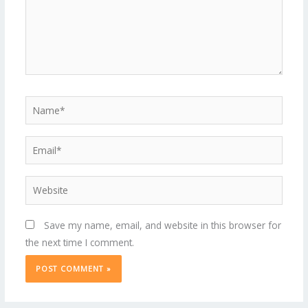
Name*
Email*
Website
Save my name, email, and website in this browser for
the next time I comment.