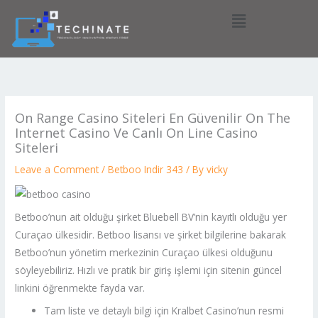
Skip
Menu
to
content
On Range Casino Siteleri En Güvenilir On The
Internet Casino Ve Canlı On Line Casino
Siteleri
Leave a Comment
/
Betboo Indir 343
/ By
vicky
Betboo’nun ait olduğu şirket Bluebell BV’nin kayıtlı olduğu yer
Curaçao ülkesidir. Betboo lisansı ve şirket bilgilerine bakarak
Betboo’nun yönetim merkezinin Curaçao ülkesi olduğunu
söyleyebiliriz. Hızlı ve pratik bir giriş işlemi için sitenin güncel
linkini öğrenmekte fayda var.
Tam liste ve detaylı bilgi için Kralbet Casino’nun resmi