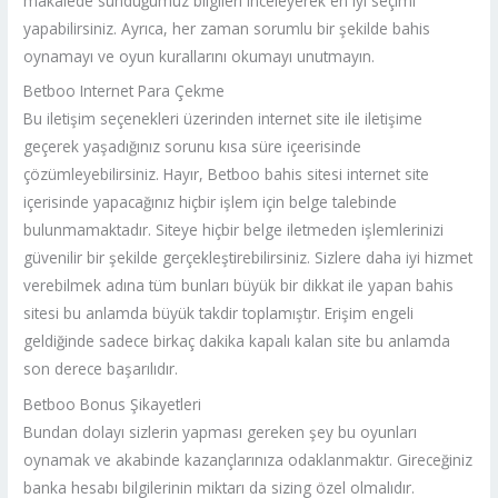
makalede sunduğumuz bilgileri inceleyerek en iyi seçimi
yapabilirsiniz. Ayrıca, her zaman sorumlu bir şekilde bahis
oynamayı ve oyun kurallarını okumayı unutmayın.
Betboo Internet Para Çekme
Bu iletişim seçenekleri üzerinden internet site ile iletişime
geçerek yaşadığınız sorunu kısa süre içeerisinde
çözümleyebilirsiniz. Hayır, Betboo bahis sitesi internet site
içerisinde yapacağınız hiçbir işlem için belge talebinde
bulunmamaktadır. Siteye hiçbir belge iletmeden işlemlerinizi
güvenilir bir şekilde gerçekleştirebilirsiniz. Sizlere daha iyi hizmet
verebilmek adına tüm bunları büyük bir dikkat ile yapan bahis
sitesi bu anlamda büyük takdir toplamıştır. Erişim engeli
geldiğinde sadece birkaç dakika kapalı kalan site bu anlamda
son derece başarılıdır.
Betboo Bonus Şikayetleri
Bundan dolayı sizlerin yapması gereken şey bu oyunları
oynamak ve akabinde kazançlarınıza odaklanmaktır. Gireceğiniz
banka hesabı bilgilerinin miktarı da sizing özel olmalıdır.