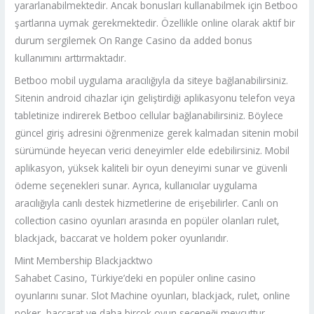
yararlanabilmektedir. Ancak bonusları kullanabilmek için Betboo
şartlarına uymak gerekmektedir. Özellikle online olarak aktif bir
durum sergilemek On Range Casino da added bonus
kullanımını arttırmaktadır.
Betboo mobil uygulama aracılığıyla da siteye bağlanabilirsiniz.
Sitenin android cihazlar için geliştirdiği aplikasyonu telefon veya
tabletinize indirerek Betboo cellular bağlanabilirsiniz. Böylece
güncel giriş adresini öğrenmenize gerek kalmadan sitenin mobil
sürümünde heyecan verici deneyimler elde edebilirsiniz. Mobil
aplikasyon, yüksek kaliteli bir oyun deneyimi sunar ve güvenli
ödeme seçenekleri sunar. Ayrıca, kullanıcılar uygulama
aracılığıyla canlı destek hizmetlerine de erişebilirler. Canlı on
collection casino oyunları arasında en popüler olanları rulet,
blackjack, baccarat ve holdem poker oyunlarıdır.
Mint Membership Blackjacktwo
Sahabet Casino, Türkiye’deki en popüler online casino
oyunlarını sunar. Slot Machine oyunları, blackjack, rulet, online
poker, baccarat ve daha birçok oyun seçeneği mevcuttur.