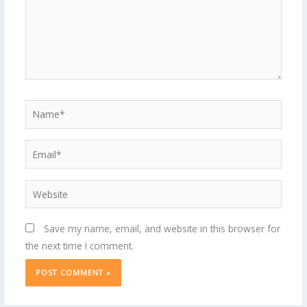
Name*
Email*
Website
Save my name, email, and website in this browser for
the next time I comment.