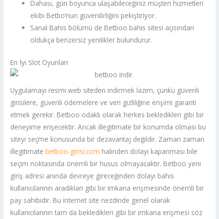
Dahası, gün boyunca ulaşabileceğiniz müşteri hizmetleri
ekibi Betbo’nun güvenilirliğini pekiştiriyor.
Sanal Bahis bölümü de Betboo bahis sitesi açısından
oldukça benzersiz yenilikler bulundurur.
En İyi Slot Oyunları
Uygulamayı resmi web siteden indirmek lazım, çünkü güvenli
girisilere, güvenli ödemelere ve veri gizliliğine erişimi garanti
etmek gerekir. Betboo odaklı olarak herkes bekledikleri gibi bir
deneyime erişecektir. Ancak illegitimate bir konumda olması bu
siteyi seçme konusunda bir dezavantaj değildir. Zaman zaman
illegitimate
betboo-girisi.com
halinden dolayı kapanması bile
seçim noktasında önemli bir husus olmayacaktır. Betboo yeni
giriş adresi anında devreye gireceğinden dolayı bahis
kullanıcılarının aradıkları gibi bir imkana erişmesinde önemli bir
pay sahibidir. Bu internet site nezdinde genel olarak
kullanıcılarının tam da bekledikleri gibi bir imkana erişmesi söz