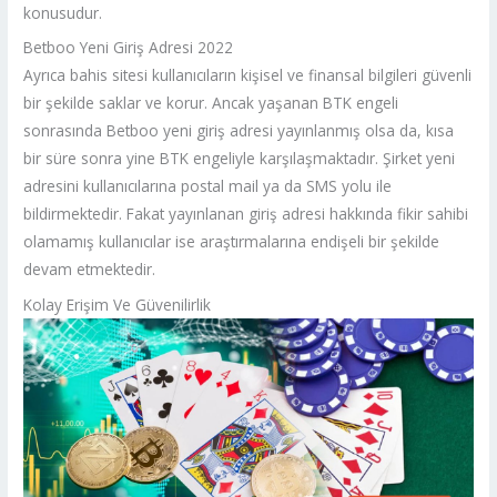
konusudur.
Betboo Yeni Giriş Adresi 2022
Ayrıca bahis sitesi kullanıcıların kişisel ve finansal bilgileri güvenli
bir şekilde saklar ve korur. Ancak yaşanan BTK engeli
sonrasında Betboo yeni giriş adresi yayınlanmış olsa da, kısa
bir süre sonra yine BTK engeliyle karşılaşmaktadır. Şirket yeni
adresini kullanıcılarına postal mail ya da SMS yolu ile
bildirmektedir. Fakat yayınlanan giriş adresi hakkında fikir sahibi
olamamış kullanıcılar ise araştırmalarına endişeli bir şekilde
devam etmektedir.
Kolay Erişim Ve Güvenilirlik