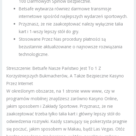
100 Darmowych Spinów Bezpiecznie.
Betsafe wytwarza również darmowe transmisje
internetowe spośród najlepszych wydarzeń sportowych.
Przyznasz, że nie zaakceptować należy wyłącznie talia
kart i 1-wszy lepszy stół do gry.
Stosowane Przez Nas procedury płatności są
bezustannie aktualizowane o najnowsze rozwiązania
technologiczne.
Streszczenie: Betsafe Nasze Państwo Jest To 1 Z
Korzystniejszych Bukmacherów, A Także Bezpieczne Kasyno
Przez Internet
W określonym obszarze, na 1 stronie www www, czy w
programów mobilnej znajdziesz zarówno Kasyno Online,
jakim sposobem i Zakłady Sportowe. Przyznasz, że nie
zaakceptować trzeba tylko talia kart i główny lepszy stół do
odwiedzenia rozrywki. Każdy szanujący się pokerzysta pragnie
się poczuć, jakim sposobem w Makau, bądź Las Vegas. Otóż