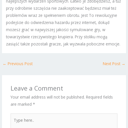
najlepszych wydarzeń sportowych. Łatwo je zdobędziesz, a tuż
przy odrobinie szczęścia nie zaakceptować będziesz miał też
problemów wraz ze spełnieniem obrotu. Jest To rewolucyjne
podejście do odwiedzenia hazardu przez internet, dokąd
możesz grać w najwyższej jakości symulowane gry, w
towarzystwie rzeczywistego krupiera. Przy stoliku mogą
zasiąść także pozostali gracze, jak wyzwala poboczne emocje.
←
Previous Post
Next Post
→
Leave a Comment
Your email address will not be published.
Required fields
are marked
*
Type
here..