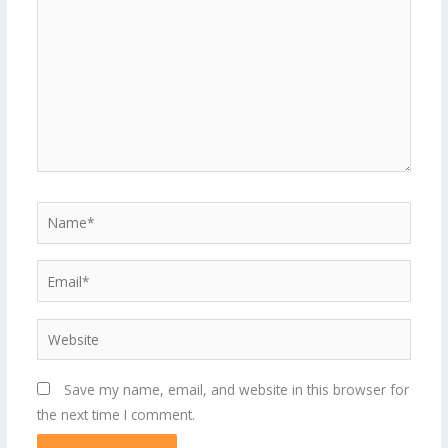
Name*
Email*
Website
Save my name, email, and website in this browser for
the next time I comment.