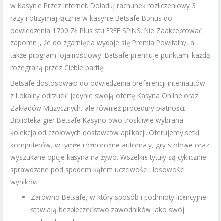
w Kasynie Przez Internet. Doładuj rachunek rozliczeniowy 3
razy i otrzymaj łącznie w kasynie Betsafe Bonus do
odwiedzenia 1700 ZŁ Plus stu FREE SPINS. Nie Zaakceptować
zapomnij, że do zgarnięcia wydaje się Premia Powitalny, a
także program lojalnościowy. Betsafe premiuje punktami każdą
rozegraną przez Ciebie partię.
Betsafe dostosowało do odwiedzenia preferencji internautów
z Lokalny odrzucić jedynie swoją ofertę Kasyna Online oraz
Zakładów Muzycznych, ale również procedury płatności.
Biblioteka gier Betsafe Kasyno owo troskliwie wybrana
kolekcja od czołowych dostawców aplikacji. Oferujemy setki
komputerów, w tymże różnorodne automaty, gry stołowe oraz
wyszukane opcje kasyna na żywo. Wszelkie tytuły są cyklicznie
sprawdzane pod spodem kątem uczciwości i losowości
wyników.
Zarówno Betsafe, w który sposób i podmioty licencyjne
stawiają bezpieczeństwo zawodników jako swój