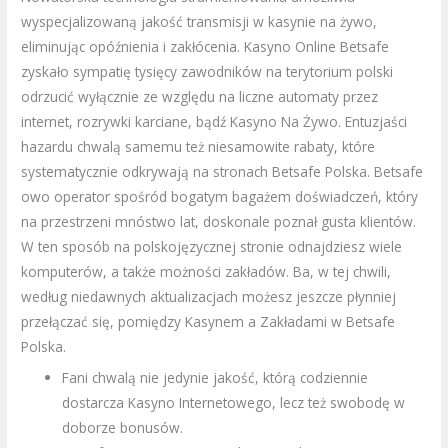
wyspecjalizowaną jakość transmisji w kasynie na żywo,
eliminując opóźnienia i zakłócenia. Kasyno Online Betsafe
zyskało sympatię tysięcy zawodników na terytorium polski
odrzucić wyłącznie ze względu na liczne automaty przez
internet, rozrywki karciane, bądź Kasyno Na Żywo. Entuzjaści
hazardu chwalą samemu też niesamowite rabaty, które
systematycznie odkrywają na stronach Betsafe Polska. Betsafe
owo operator spośród bogatym bagażem doświadczeń, który
na przestrzeni mnóstwo lat, doskonale poznał gusta klientów.
W ten sposób na polskojęzycznej stronie odnajdziesz wiele
komputerów, a także możności zakładów. Ba, w tej chwili,
według niedawnych aktualizacjach możesz jeszcze płynniej
przełączać się, pomiędzy Kasynem a Zakładami w Betsafe
Polska.
Fani chwalą nie jedynie jakość, którą codziennie
dostarcza Kasyno Internetowego, lecz też swobodę w
doborze bonusów.