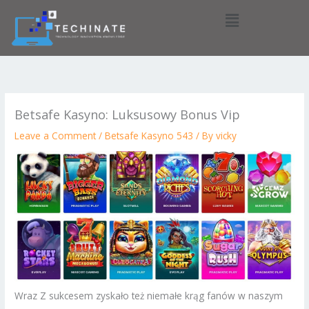
Skip
Menu
to
content
Betsafe Kasyno: Luksusowy Bonus Vip
Leave a Comment
/
Betsafe Kasyno 543
/ By
vicky
Wraz Z sukcesem zyskało też niemałe krąg fanów w naszym