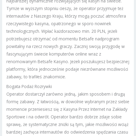
najbardziej dynamicznie rozwijających się kasyn na świecie.
Tymże w wyższym stopniu cieszy, że operator przyjmuje też
internautów z Naszego Kraju, którzy mogą poczuć atmosfera
rzeczywistego kasyna, opatrzonego w sporo nowinek
technologicznych. Wpłać każdorazowo min. 20 PLN, jeżeli
potrzebujesz otrzymać od momentu Betsafe nadprogram
powitalny na rzecz nowych graczy. Zacznij swoją przygodę w
fascynującym świecie komputerów online wraz z
renomowanym Betsafe Kasyno. Jeżeli poszukujesz bezpiecznej
platformy, która jednocześnie podaje niezrównane możliwości
zabawy, to trafiłeś znakomicie.
Bogata Podaż Rozrywki
Operator dostarczył zarówno jedną, jakim sposobem i drugą
formę zabawy. Z łatwością, w dowolnie wybranym przez siebie
momencie przeniesiesz się z Kasyna Przez Internet na Zakłady
Sportowe i na odwrót. Operator bardzo dobrze zdaje sobie
sprawę, że systematyczne zniżki są tym, jakie możliwości wciąż
bardziej zachęca internautów do odwiedzenia spędzania czasu