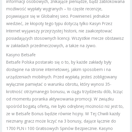
informacji osobowych, znikające pieniądze, bądź zablokowana
możliwość wypłaty wygranych – to częste recenzje,
pojawiające się w Globalnej sieci. Powinieneś jednakże
wiedzieć, że kłopoty tego typu dotyczą tylko Kasyn Przez
Internet wyjąwszy przejrzystej historii, nie zaakceptować
posiadających stosownych licencji. Wszystkie mecze obstawisz
w zakładach przedmeczowych, a także na żywo.
Kasyno Betsafe
Betsafe Polska postarało się o to, by każde zakłady były
dostępne na stronie internetowej, jakim sposobem i na
urządzeniach mobilnych. Przed wypłatą jesteś zobligowany
wyłącznie pamiętać o warunku obrotu, który wynosi 35-
krotność otrzymanego bonusu, w ciągu trzydziestu dób, licząc
od momentu poranka aktywowania promocji. W związku
spośród bogatą ofertą, nie było odrębnej możności niż jest to,
że w Betsafe Bonus będzie równie hojny. W Tej Chwili każdy
nieznany gracz może liczyć na 3 bonusy, dające łącznie do
1700 PLN i 100 Gratisowych Spinów Bezpiecznie. Kasyno