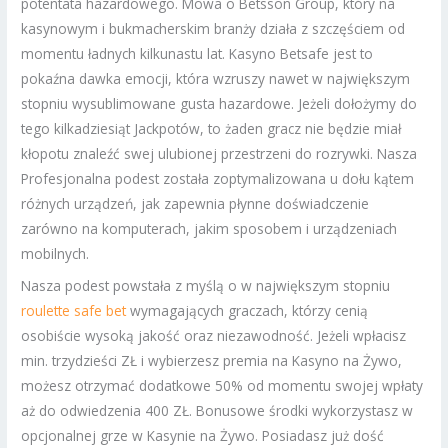
potentata hazardowego. Mowa o Betsson Group, który na
kasynowym i bukmacherskim branży działa z szczęściem od
momentu ładnych kilkunastu lat. Kasyno Betsafe jest to
pokaźna dawka emocji, która wzruszy nawet w największym
stopniu wysublimowane gusta hazardowe. Jeżeli dołożymy do
tego kilkadziesiąt Jackpotów, to żaden gracz nie będzie miał
kłopotu znaleźć swej ulubionej przestrzeni do rozrywki. Nasza
Profesjonalna podest została zoptymalizowana u dołu kątem
różnych urządzeń, jak zapewnia płynne doświadczenie
zarówno na komputerach, jakim sposobem i urządzeniach
mobilnych.
Nasza podest powstała z myślą o w największym stopniu
roulette safe bet
wymagających graczach, którzy cenią
osobiście wysoką jakość oraz niezawodność. Jeżeli wpłacisz
min. trzydzieści ZŁ i wybierzesz premia na Kasyno na Żywo,
możesz otrzymać dodatkowe 50% od momentu swojej wpłaty
aż do odwiedzenia 400 ZŁ. Bonusowe środki wykorzystasz w
opcjonalnej grze w Kasynie na Żywo. Posiadasz już dość