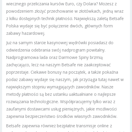
wiecznego przeliczania kursów Euro, czy Dolara? Możesz z
powodzeniem złożyć przechowanie w złotówkach, jedną wraz
z kilku dostępnych technik płatności. Największą zaletą Betsafe
Polska wydaje się być połączenie dwóch, głównych form
zabawy hazardowej.
Już na samym starcie kasynowej wędrówki posiadasz do
odwiedzenia odebrania swój nadprogram powitalny.
Nadprogramowa lada oraz Darmowe Spiny brzmią
zachęcająco, lecz na naszym Betsafe nie zaakceptować
poprzestaje. Ciekawe bonusy na początek, a także pokaźna
podaż zabawy wydaje się naszym, jak przyciąga tutaj nawet w
największym stopniu wymagających zawodników. Nasze
metody płatności są bez ustanku uaktualniane o najlepsze
rozwiązania technologiczne. Współpracujemy tylko wraz z
zaufanymi dostawcami usług pieniężnych, jakie możliwości
zapewnia bezpieczeństwo środków własnych zawodników.
Betsafe zapewnia również bezpłatne transmisje online z