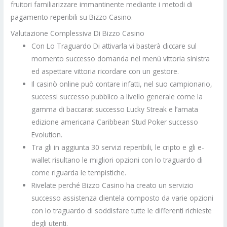
fruitori familiarizzare immantinente mediante i metodi di
pagamento reperibili su Bizzo Casino.
Valutazione Complessiva Di Bizzo Casino
Con Lo Traguardo Di attivarla vi basterà cliccare sul
momento successo domanda nel menù vittoria sinistra
ed aspettare vittoria ricordare con un gestore.
Il casinò online può contare infatti, nel suo campionario,
successi successo pubblico a livello generale come la
gamma di baccarat successo Lucky Streak e l’amata
edizione americana Caribbean Stud Poker successo
Evolution.
Tra gli in aggiunta 30 servizi reperibili, le cripto e gli e-
wallet risultano le migliori opzioni con lo traguardo di
come riguarda le tempistiche.
Rivelate perché Bizzo Casino ha creato un servizio
successo assistenza clientela composto da varie opzioni
con lo traguardo di soddisfare tutte le differenti richieste
degli utenti.