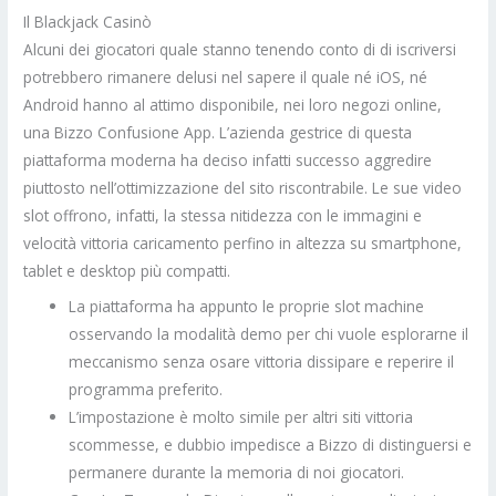
Il Blackjack Casinò
Alcuni dei giocatori quale stanno tenendo conto di di iscriversi
potrebbero rimanere delusi nel sapere il quale né iOS, né
Android hanno al attimo disponibile, nei loro negozi online,
una Bizzo Confusione App. L’azienda gestrice di questa
piattaforma moderna ha deciso infatti successo aggredire
piuttosto nell’ottimizzazione del sito riscontrabile. Le sue video
slot offrono, infatti, la stessa nitidezza con le immagini e
velocità vittoria caricamento perfino in altezza su smartphone,
tablet e desktop più compatti.
La piattaforma ha appunto le proprie slot machine
osservando la modalità demo per chi vuole esplorarne il
meccanismo senza osare vittoria dissipare e reperire il
programma preferito.
L’impostazione è molto simile per altri siti vittoria
scommesse, e dubbio impedisce a Bizzo di distinguersi e
permanere durante la memoria di noi giocatori.