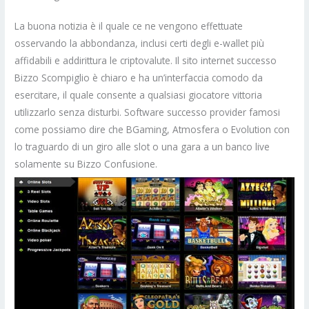
La buona notizia è il quale ce ne vengono effettuate
osservando la abbondanza, inclusi certi degli e-wallet più
affidabili e addirittura le criptovalute. Il sito internet successo
Bizzo Scompiglio è chiaro e ha un’interfaccia comodo da
esercitare, il quale consente a qualsiasi giocatore vittoria
utilizzarlo senza disturbi. Software successo provider famosi
come possiamo dire che BGaming, Atmosfera o Evolution con
lo traguardo di un giro alle slot o una gara a un banco live
solamente su Bizzo Confusione.