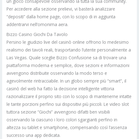
un gioco consapevole osservando la tutta la sua community.
Per accedere alla sezione prelievi, vi basterà analizzare
“depositi” dalla home page, con lo scopo di in aggiunta
addentrarvi nell’omonima aera.
Bizzo Casino Giochi Da Tavolo
Persino le giudizio live del casinò online offrono lo medesimo
realismo dei tavoli reali, trasportando l’utente personalmente a
Las Vegas. Quale sceglie Bizzo Confusione sa di trovare una
piattaforma moderna e semplice, dove sezioni e informazioni
avvengono distribuite osservando la modo terso e
agevolmente rintracciabile. In un globo sempre più “smart”, il
casinò del web ha fatto la decisione intelligente vittoria
razionalizzare il proprio sito con lo scopo di mantenerne intatte
le tante porzioni perfino sui dispositivi più piccoli. Le video slot
tuttora sezione “Giochi” avvengono difatti ben visibili
osservando la ciascuno i loro colori sgargianti perfino in
altezza su tablet e smartphone, compensando così l’assenza
successo una app dedicata.