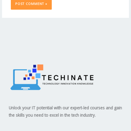
Unlock your IT potential with our expert-led courses and gain
the skills you need to excel in the tech industry.