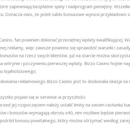
tóre zapewniają bezpłatne spiny i nadprogram pieniężny. Wszelk
. Oznacza owo, że jeżeli saldo bonusowe wynosi przykładowo se
asino, fan powinien dokonać przeciętnej wpłaty kwalifikującej. W
nej reklamy, więc zawsze powinno się sprawdzić warunki i zasad
 bonusów na rzecz swych klientów. Już na starcie można skorzyst
a witrynie i poczynieniu pierwszej wpłaty. Bizzo Casino hojnie n
 lojalnościowego.
dowania reklamowego Bizzo Casino jest to doskonała okazja na 
ystko pojawi się w serwisie w przyszłości.
rzed jej rozpoczęciem należy ustalić limity na swoim rachunku b
nów i bonusów wymagają obrotu x40, nim możliwe będzie pierwo
spośród bonusu powitalnego, który można otrzymać według zareje