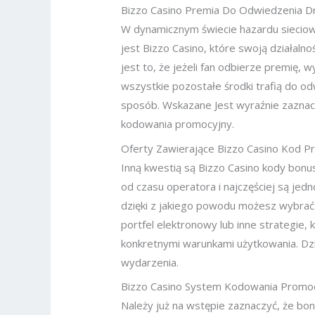
Bizzo Casino Premia Do Odwiedzenia D
W dynamicznym świecie hazardu sieciow
jest Bizzo Casino, które swoją działal
jest to, że jeżeli fan odbierze premię,
wszystkie pozostałe środki trafią do o
sposób. Wskazane Jest wyraźnie zaznac
kodowania promocyjny.
Oferty Zawierające Bizzo Casino Kod P
Inną kwestią są Bizzo Casino kody bon
od czasu operatora i najczęściej są jed
dzięki z jakiego powodu możesz wybrać 
portfel elektronowy lub inne strategie,
konkretnymi warunkami użytkowania. Dzi
wydarzenia.
Bizzo Casino System Kodowania Promoc
Należy już na wstępie zaznaczyć, że bon