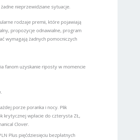
a żadne nieprzewidziane sytuacje.
arne rodzaje premii, które pojawiają
alny, propozycje odnawialne, program
tować wymagają żadnych pomocniczych
wia fanom uzyskanie riposty w momencie
.
żdej porze poranka i nocy. Plik
 krytycznej wpłacie do czterysta ZŁ,
nical Clover.
N Plus pięćdziesięciu bezpłatnych