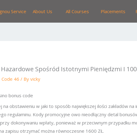
Ignou Service
About Us
All Courses
Placements
i Hazardowe Spośród Istotnymi Pieniędzmi I 100
o Code 46
/ By
vicky
 na obstawieniu w jaki to sposób największej ilości zakładów na 
 jego regulaminu. Kody promocyjne owo nieodłączny detal bonusów
tać przy dokonywaniu wpłaty, ponieważ w przeciwnym przypadku
o na zapisu otrzymać można równoczesne 1600 ZŁ.