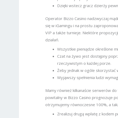
Dzięki wstecz gracz dzierży pewn
Operator Bizzo Casino nadzwyczaj mądrz
się w iGamingu i na prostu zaproponow
VIP a także turnieje. Niektóre propozy
działań.
Wszystkie pieniądze określone m
Czat na żywo jest dostępny popr
rzeczywistym o każdej porze.
Żeby jednak w ogóle skorzystać w
Wyjąwszy spełnienia ludzi wymag
Mamy również kilkanaście serwerów do wy
powitalny w Bizzo Casino prognozuje po
otrzymujemy równoczesne 100%, a także 
Zrealizuj drugą wpłatę z kodem 