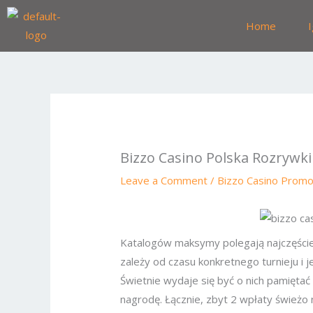
Skip
Home
to
content
Bizzo Casino Polska Rozrywk
Leave a Comment
/
Bizzo Casino Prom
Katalogów maksymy polegają najczęściej
zależy od czasu konkretnego turnieju i
Świetnie wydaje się być o nich pamię
nagrodę. Łącznie, zbyt 2 wpłaty śwież