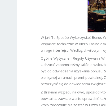
W Jaki To Sposób Wykorzystać Bonus W
Wsparcie techniczne w Bizzo Casino dzia
w rogu interfejsu. Według chwilowym wy
Ogólne Wytyczne I Reguły Używania Wr
Odrzucić zapomnieliśmy także o wskazó
być do odwiedzenia uzyskania bonusu. S
pieniężnej w ramach premii powitalnej. 
przyczynić się do odwiedzenia zwiększ
Z Brakiem względu na owo, spośród któr
powitalna, zawsze warto sprawdzić każd
który zdecyduje się zostać w Bizzo Casi