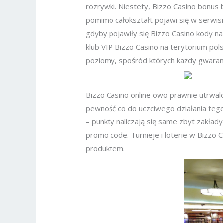
rozrywki. Niestety, Bizzo Casino bonus
pomimo całokształt pojawi się w serwisi
gdyby pojawiły się Bizzo Casino kody n
klub VIP Bizzo Casino na terytorium pols
poziomy, spośród których każdy gwaran
Bizzo Casino online owo prawnie utrwal
pewność co do uczciwego działania teg
– punkty naliczają się same zbyt zakła
promo code. Turnieje i loterie w Bizzo
produktem.