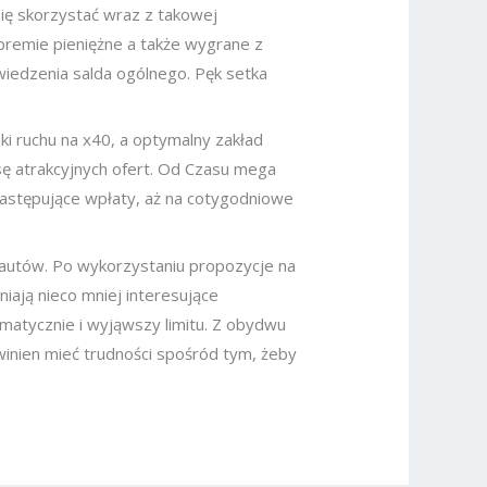
się skorzystać wraz z takowej
premie pieniężne a także wygrane z
edzenia salda ogólnego. Pęk setka
ki ruchu na x40, a optymalny zakład
sę atrakcyjnych ofert. Od Czasu mega
astępujące wpłaty, aż na cotygodniowe
rnautów. Po wykorzystaniu propozycje na
iają nieco mniej interesujące
matycznie i wyjąwszy limitu. Z obydwu
inien mieć trudności spośród tym, żeby