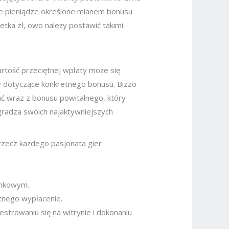
ie pieniądze określone mianem bonusu
tka zł, owo należy postawić takimi
artość przeciętnej wpłaty może się
y dotyczące konkretnego bonusu. Bizzo
ać wraz z bonusu powitalnego, który
agradza swoich najaktywniejszych
rzecz każdego pasjonata gier
ankowym.
tnego wypłacenie.
strowaniu się na witrynie i dokonaniu