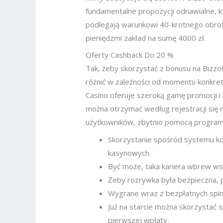
fundamentalne propozycji odnawialne, k
podlegają warunkowi 40-krotnego obrotu
pieniędzmi zakład na sumę 4000 zł.
Oferty Cashback Do 20 %
Tak, żeby skorzystać z bonusu na BizzoC
różnić w zależności od momentu konkret
Casino oferuje szeroką gamę promocji i
można otrzymać według rejestracji się n
użytkowników, zbytnio pomocą programu
Skorzystanie spośród systemu ko
kasynowych.
Być może, taka kariera wbrew wsz
Żeby rozrywka była bezpieczna, p
Wygrane wraz z bezpłatnych spi
Już na starcie można skorzystać 
pierwszej wpłaty.