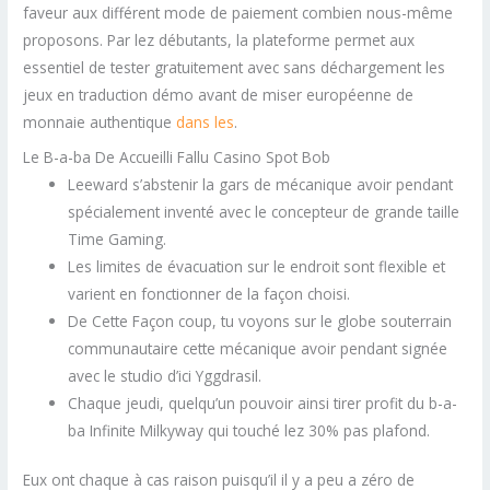
faveur aux différent mode de paiement combien nous-même
proposons. Par lez débutants, la plateforme permet aux
essentiel de tester gratuitement avec sans déchargement les
jeux en traduction démo avant de miser européenne de
monnaie authentique
dans les
.
Le B-a-ba De Accueilli Fallu Casino Spot Bob
Leeward s’abstenir la gars de mécanique avoir pendant
spécialement inventé avec le concepteur de grande taille
Time Gaming.
Les limites de évacuation sur le endroit sont flexible et
varient en fonctionner de la façon choisi.
De Cette Façon coup, tu voyons sur le globe souterrain
communautaire cette mécanique avoir pendant signée
avec le studio d’ici Yggdrasil.
Chaque jeudi, quelqu’un pouvoir ainsi tirer profit du b-a-
ba Infinite Milkyway qui touché lez 30% pas plafond.
Eux ont chaque à cas raison puisqu’il il y a peu a zéro de