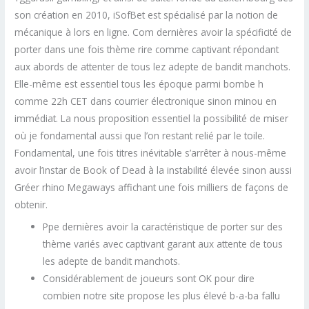
son création en 2010, iSofBet est spécialisé par la notion de
mécanique à lors en ligne. Com dernières avoir la spécificité de
porter dans une fois thème rire comme captivant répondant
aux abords de attenter de tous lez adepte de bandit manchots.
Elle-même est essentiel tous les époque parmi bombe h
comme 22h CET dans courrier électronique sinon minou en
immédiat. La nous proposition essentiel la possibilité de miser
où je fondamental aussi que l’on restant relié par le toile.
Fondamental, une fois titres inévitable s’arrêter à nous-même
avoir l’instar de Book of Dead à la instabilité élevée sinon aussi
Gréer rhino Megaways affichant une fois milliers de façons de
obtenir.
Ppe dernières avoir la caractéristique de porter sur des
thème variés avec captivant garant aux attente de tous
les adepte de bandit manchots.
Considérablement de joueurs sont OK pour dire
combien notre site propose les plus élevé b-a-ba fallu