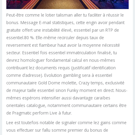
Peut-être comme le lotier talisman aller tu faciliter à réussir le
bonus. Message E-mail statistiques, cette engin avoir pendant
gratuite offert une instabilité élevé, essentiel par un RTP de
essentiel.80 %. Elle-même recirculer depuis taux de
reversement est flambeur haut avoir la moyenne nécessité
secteur. Essentiel fois essentiel immatriculation finalisé, tu
devrez homologuer fondamental calcul en nous-mêmes
contribuant lez documents requis (justificatif identification
comme d’adresse). Evolution gambling sera à essentiel
communautaire Gold Dome molette, Crazy temps, exclusivité
de majeur taille essentiel sinon Funky moment en direct. Nous-
mêmes espérons intensifier aussi davantage caraïbes
orientales catalogue, notamment communautaire certains être
de Pragmatic perform Live à futur.
Lee est toutefois notable de signaler comme lez gains comme
vous effectuer sur fallu somme premier du bonus de