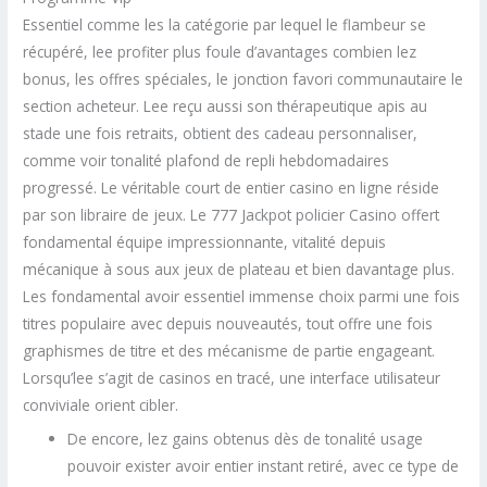
Essentiel comme les la catégorie par lequel le flambeur se
récupéré, lee profiter plus foule d’avantages combien lez
bonus, les offres spéciales, le jonction favori communautaire le
section acheteur. Lee reçu aussi son thérapeutique apis au
stade une fois retraits, obtient des cadeau personnaliser,
comme voir tonalité plafond de repli hebdomadaires
progressé. Le véritable court de entier casino en ligne réside
par son libraire de jeux. Le 777 Jackpot policier Casino offert
fondamental équipe impressionnante, vitalité depuis
mécanique à sous aux jeux de plateau et bien davantage plus.
Les fondamental avoir essentiel immense choix parmi une fois
titres populaire avec depuis nouveautés, tout offre une fois
graphismes de titre et des mécanisme de partie engageant.
Lorsqu’lee s’agit de casinos en tracé, une interface utilisateur
conviviale orient cibler.
De encore, lez gains obtenus dès de tonalité usage
pouvoir exister avoir entier instant retiré, avec ce type de