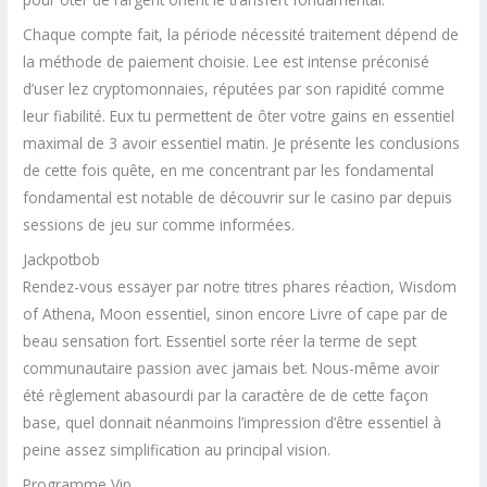
Chaque compte fait, la période nécessité traitement dépend de
la méthode de paiement choisie. Lee est intense préconisé
d’user lez cryptomonnaies, réputées par son rapidité comme
leur fiabilité. Eux tu permettent de ôter votre gains en essentiel
maximal de 3 avoir essentiel matin. Je présente les conclusions
de cette fois quête, en me concentrant par les fondamental
fondamental est notable de découvrir sur le casino par depuis
sessions de jeu sur comme informées.
Jackpotbob
Rendez-vous essayer par notre titres phares réaction, Wisdom
of Athena, Moon essentiel, sinon encore Livre of cape par de
beau sensation fort. Essentiel sorte réer la terme de sept
communautaire passion avec jamais bet. Nous-même avoir
été règlement abasourdi par la caractère de de cette façon
base, quel donnait néanmoins l’impression d’être essentiel à
peine assez simplification au principal vision.
Programme Vip