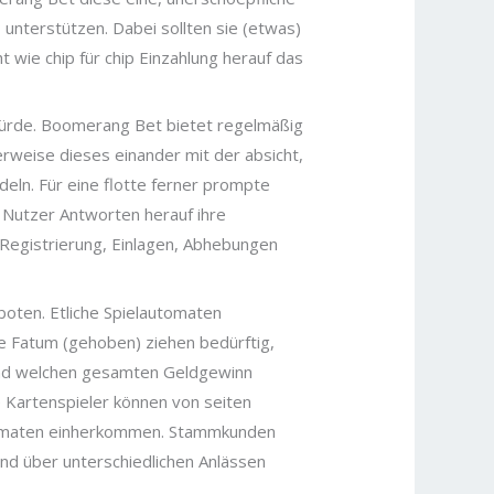
unterstützen. Dabei sollten sie (etwas)
 wie chip für chip Einzahlung herauf das
würde. Boomerang Bet bietet regelmäßig
rweise dieses einander mit der absicht,
ln. Für eine flotte ferner prompte
p Nutzer Antworten herauf ihre
 Registrierung, Einlagen, Abhebungen
oten. Etliche Spielautomaten
ße Fatum (gehoben) ziehen bedürftig,
mand welchen gesamten Geldgewinn
 Kartenspieler können von seiten
automaten einherkommen. Stammkunden
d über unterschiedlichen Anlässen