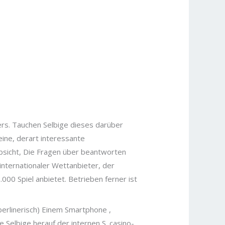
ers. Tauchen Selbige dieses darüber
ine, derart interessante
bsicht, Die Fragen über beantworten
internationaler Wettanbieter, der
000 Spiel anbietet. Betrieben ferner ist
(berlinerisch) Einem Smartphone ,
 Selbige herauf der internen S. casino-