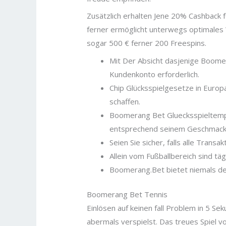
Zusätzlich erhalten Jene 20% Cashback f
ferner ermöglicht unterwegs optimales
sogar 500 € ferner 200 Freespins.
Mit Der Absicht dasjenige Boomera
Kundenkonto erforderlich.
Chip Glücksspielgesetze in Euro
schaffen.
Boomerang Bet Gluecksspieltempel 
entsprechend seinem Geschmack
Seien Sie sicher, falls alle Transa
Allein vom Fußballbereich sind tä
Boomerang.Bet bietet niemals dedi
Boomerang Bet Tennis
Einlösen auf keinen fall Problem in 5 S
abermals verspielst. Das treues Spiel