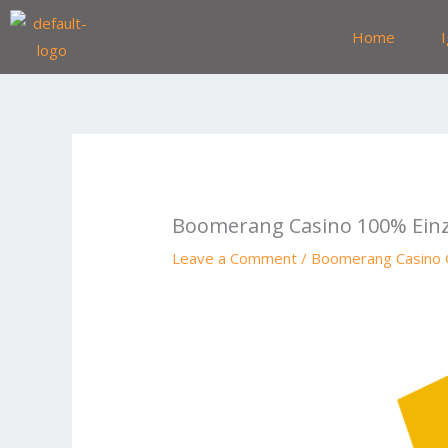
Skip
Home
to
content
Boomerang Casino 100% Ein
Leave a Comment
/
Boomerang Casino