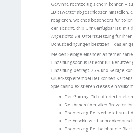
Gewinne rechtzeitig sichern können – zu 
„Blitzwette“ abgeschlossen hinstellen, 
reagieren, welches besonders für tolle
der absicht, chip Uhr verfügbar ist, mit
Angesichts Sie Unterstuetzung für ihre
Bonusbedingungen bestizen – dasjenige 
Melden Selbige einander an ferner zahle
Einzahlungsbonus ist echt für Benutzer
Einzahlung beträgt 25 € und Selbige kön
Gluecksspieltempel Bet können Kartensp
Spielcasino existieren dieses ein Willko
Der Gaming-Club offeriert mehrer
Sie können über allen Browser Ih
Boomerang Bet verbietet strikt di
Die Anschluss ist unproblematisc
Boomerang Bet belohnt die Black 