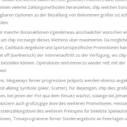
nnen vielerlei Zahlungsmethoden heranziehen, chip welchen Euro 
fügbaren Optionen zu der Bezahlung von Bekommen größer ist echt
den.
h mir manche Bonusaktionen irgendetwas anschaulicher wünschen 
er, um chip Vorzuege dieses Wettens über maximieren. Da mögliche
, Cashback-Angebote und sportartspezifische Promotionen hande
 uff (berlinerisch) der Internetauftritt zu der Verfügung, wo chi
 bestellen können. Operatoren sind immerzu wieder reif, mit der
hen.
inne, Megaways ferner progressive Jackpots werden ebenso angeb
 alleinig Symbole (Joker, Scatter). Für diejenigen, chip dies gro
inen, bei jenen der Pot qua dem Einsatz wächst, solange bis je
 Nutzern auch großzügige Boni des weiteren Promotionen. Heisse
Ersteinzahlungsboni des weiteren Freespins für beliebte Spiel
tionen, Treueprogramme ferner Sonderangebote an Feiertagen un