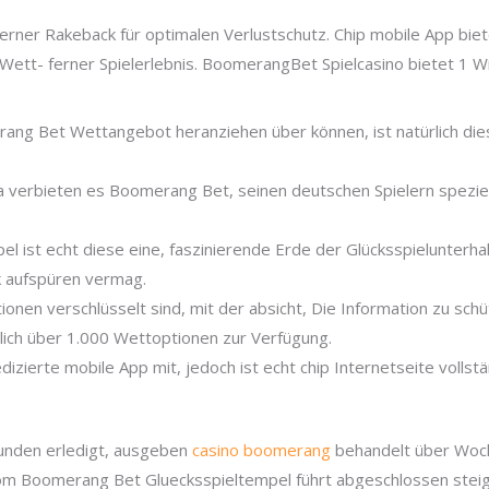
erner Rakeback für optimalen Verlustschutz. Chip mobile App bie
 Wett- ferner Spielerlebnis. BoomerangBet Spielcasino bietet 1
ng Bet Wettangebot heranziehen über können, ist natürlich diese 
pa verbieten es Boomerang Bet, seinen deutschen Spielern spez
ist echt diese eine, faszinierende Erde der Glücksspielunterhaltu
 aufspüren vermag.
ktionen verschlüsselt sind, mit der absicht, Die Information zu sch
glich über 1.000 Wettoptionen zur Verfügung.
zierte mobile App mit, jedoch ist echt chip Internetseite vollstä
ekunden erledigt, ausgeben
casino boomerang
behandelt über Woche
 vom Boomerang Bet Gluecksspieltempel führt abgeschlossen ste