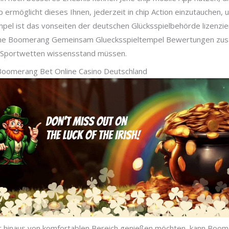
ermöglicht dieses Ihnen, jederzeit in chip Action einzutauchen,
pel ist das vonseiten der deutschen Glücksspielbehörde lizenzi
ene Boomerang Gemeinsam Gluecksspieltempel Bewertungen zusa
 Sportwetten wissensstand müssen.
Boomerang Bet Online Casino Deutschland
er hinaus von komfortablen Bereich genießen möchten, kann Boom