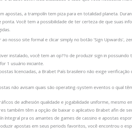
 apostas, a trampolín tem piza para en totalidad planeta. Durante
e ponta. Você tem a possibilidade de ter certeza de que suas in
idas.
ao nosso site formal e clicar simply no botão ‘Sign Upwards’, ze
stiver instalado, você tem an op??o de produzir sign in possuindo
r 1 usuário iniciante.
postas licenciadas, a Brabet País brasileiro não exige verificaçã
ostas não avisam quais são operating-system eventos o qual tê
gráficos de adhesión qualidade e jogabilidade uniforme, mesmo e
res também têm a opção de baixar o aplicativo Brabet afin de se
lín íntegral pra os amantes de games de cassino e apostas espor
roduzir apostas em seus periods favoritos, você encontrou o esp