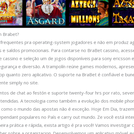
n Brabet?
 frequentes pra operating-system jogadores e não em produz ag
 e saldos promocionais. Para contarse no BraBet cassino, acesse 
e cassino e seleção um de jogos disponíveis para sony ericsson e
gurança e diversão. A trampolín reúne games modernos, aprese
p quanto zero aplicativo. O suporte na BraBet é confiável e bune
nte simply no site.
s de chat ao festón e suporte twenty-four hrs por rato, seven 
tendidas. A tecnologia como também a evolução dos mobile pho
m como o mundo das apostas não é exceção. Hoje Em Dia, trazem
pendant populares no País e carry out mundo. Ze você está int
ira prática e rápida, exista artigo é pra você! Vamos investigar
saber sobre a organizacion. Desenvolvemos um aplicativo móvel ava