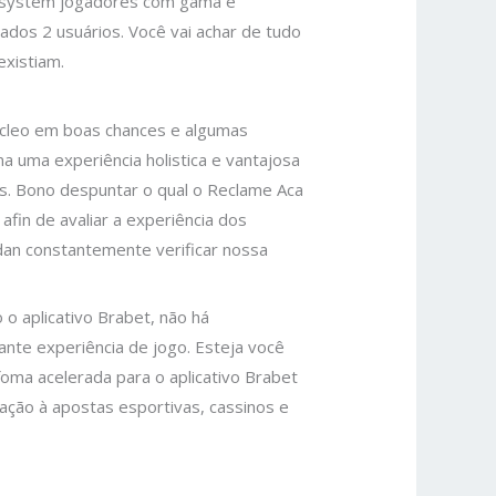
ng-system jogadores com gama e
ados 2 usuários. Você vai achar de tudo
existiam.
núcleo em boas chances e algumas
 uma experiência holistica e vantajosa
tas. Bono despuntar o qual o Reclame Aca
in de avaliar a experiência dos
dan constantemente verificar nossa
o aplicativo Brabet, não há
ante experiência de jogo. Esteja você
ma acelerada para o aplicativo Brabet
lação à apostas esportivas, cassinos e