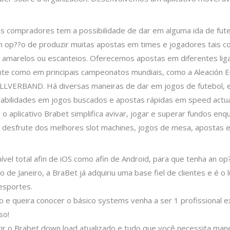
 compradores tem a possibilidade de dar em alguma ida de futeb
 an op??o de produzir muitas apostas em times e jogadores tais
s amarelos ou escanteios. Oferecemos apostas em diferentes liga
tante como em principais campeonatos mundiais, como a Aleación
RBAND. Há diversas maneiras de dar em jogos de futebol, e 
obabilidades em jogos buscados e apostas rápidas em speed actu
 o aplicativo Brabet simplifica avivar, jogar e superar fundos en
l e desfrute dos melhores slot machines, jogos de mesa, aposta
nível total afin de iOS como afin de Android, para que tenha an o
de Janeiro, a BraBet já adquiriu uma base fiel de clientes e é o
 esportes.
 e queira conocer o básico systems venha a ser 1 profissional 
so!
r o Brabet down load atualizado e tudo que você necessita manej