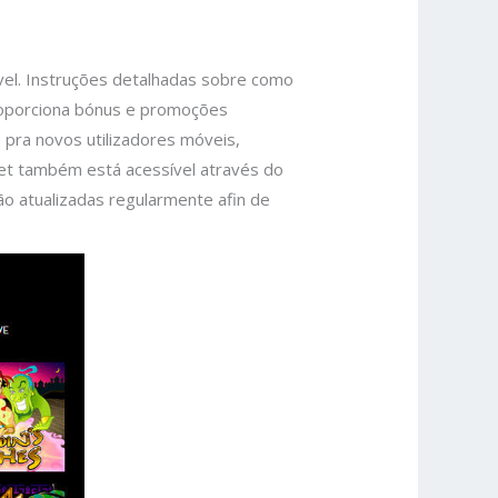
vel. Instruções detalhadas sobre como
proporciona bónus e promoções
s pra novos utilizadores móveis,
et também está acessível através do
ão atualizadas regularmente afin de