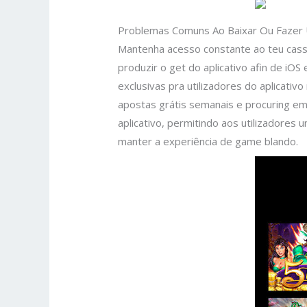
Problemas Comuns Ao Baixar Ou Fazer 
Mantenha acesso constante ao teu cassi
produzir o get do aplicativo afin de i
exclusivas pra utilizadores do aplicati
apostas grátis semanais e procuring e
aplicativo, permitindo aos utilizadores
manter a experiência de game blando.