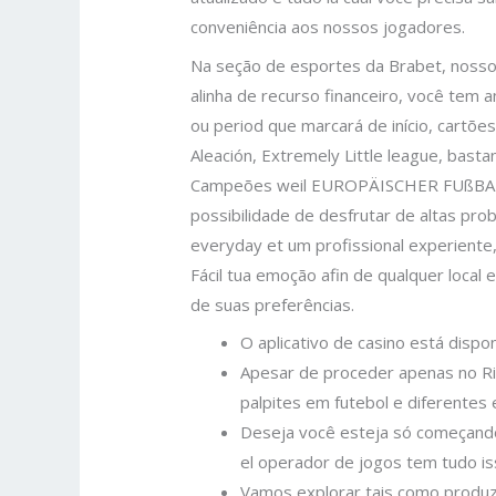
conveniência aos nossos jogadores.
Na seção de esportes da Brabet, nossos
alinha de recurso financeiro, você tem
ou period que marcará de início, cartõe
Aleación, Extremely Little league, bas
Campeões weil EUROPÄISCHER FUßBALLVE
possibilidade de desfrutar de altas pr
everyday et um profissional experiente,
Fácil tua emoção afin de qualquer loca
de suas preferências.
O aplicativo de casino está dispo
Apesar de proceder apenas no Rio 
palpites em futebol e diferentes
Deseja você esteja só começando
el operador de jogos tem tudo is
Vamos explorar tais como produzi