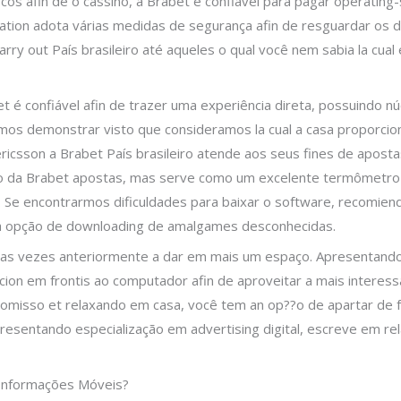
icos afin de o cassino, a Brabet é confiável para pagar operati
cation adota várias medidas de segurança afin de resguardar os d
ry out País brasileiro até aqueles o qual você nem sabia la cual 
t é confiável afin de trazer uma experiência direta, possuindo 
os demonstrar visto que consideramos la cual a casa proporciona
 ericsson a Brabet País brasileiro atende aos seus fines de apos
o da Brabet apostas, mas serve como um excelente termômetro af
. Se encontrarmos dificuldades para baixar o software, recomien
ar a opção de downloading de amalgames desconhecidas.
 duas vezes anteriormente a dar em mais um espaço. Apresentando 
ion em frontis ao computador afin de aproveitar a mais interess
misso et relaxando em casa, você tem an op??o de apartar de fo
apresentando especialização em advertising digital, escreve em re
 Informações Móveis?