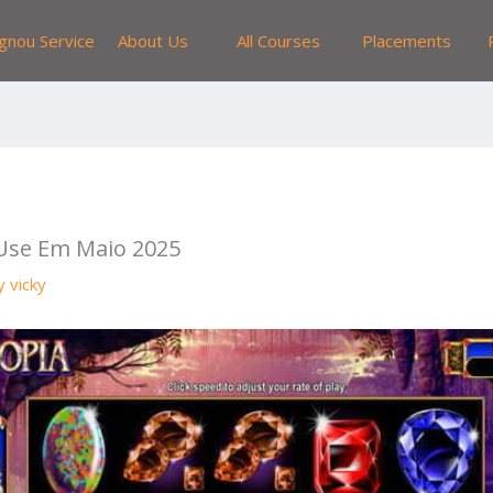
Ignou Service
About Us
All Courses
Placements
 Use Em Maio 2025
By
vicky