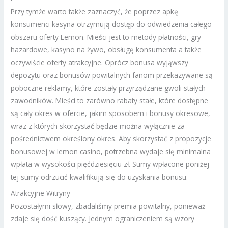
Przy tymże warto także zaznaczyć, że poprzez apkę
konsumenci kasyna otrzymują dostęp do odwiedzenia całego
obszaru oferty Lemon. Mieści jest to metody płatności, gry
hazardowe, kasyno na żywo, obsługę konsumenta a także
oczywiście oferty atrakcyjne. Oprócz bonusa wyjąwszy
depozytu oraz bonusów powitalnych fanom przekazywane są
poboczne reklamy, które zostały przyrządzane gwoli stałych
zawodników. Mieści to zarówno rabaty stałe, które dostępne
są cały okres w ofercie, jakim sposobem i bonusy okresowe,
wraz z których skorzystać będzie można wyłącznie za
pośrednictwem określony okres. Aby skorzystać z propozycje
bonusowej w lemon casino, potrzebna wydaje się minimalna
wpłata w wysokości pięćdziesięciu zł. Sumy wpłacone poniżej
tej sumy odrzucić kwalifikują się do uzyskania bonusu.
Atrakcyjne Witryny
Pozostałymi słowy, zbadaliśmy premia powitalny, ponieważ
zdaje się dość kuszący. Jednym ograniczeniem są wzory