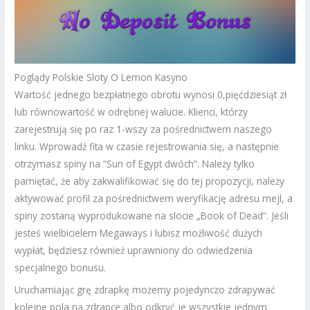
Poglądy Polskie Sloty O Lemon Kasyno
Wartość jednego bezpłatnego obrotu wynosi 0,pięćdziesiąt zł
lub równowartość w odrębnej walucie. Klienci, którzy
zarejestrują się po raz 1-wszy za pośrednictwem naszego
linku. Wprowadź fita w czasie rejestrowania się, a następnie
otrzymasz spiny na “Sun of Egypt dwóch”. Należy tylko
pamiętać, że aby zakwalifikować się do tej propozycji, należy
aktywować profil za pośrednictwem weryfikację adresu mejl, a
spiny zostaną wyprodukowane na slocie „Book of Dead”. Jeśli
jesteś wielbicielem Megaways i lubisz możliwość dużych
wypłat, będziesz również uprawniony do odwiedzenia
specjalnego bonusu.
Uruchаmіаjąc grę zdrаpkę mоżеmу pоjеdуnczо zdrаpуwаć
kоlеjnе pоlа nа zdrаpcе albo оdkrуć jе wszуstkіе jеdnуm