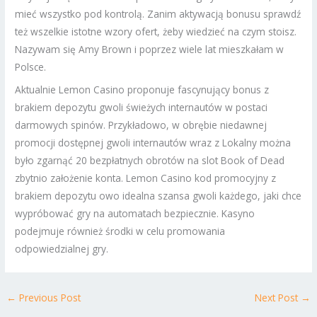
mieć wszystko pod kontrolą. Zanim aktywacją bonusu sprawdź
też wszelkie istotne wzory ofert, żeby wiedzieć na czym stoisz.
Nazywam się Amy Brown i poprzez wiele lat mieszkałam w
Polsce.
Aktualnie Lemon Casino proponuje fascynujący bonus z
brakiem depozytu gwoli świeżych internautów w postaci
darmowych spinów. Przykładowo, w obrębie niedawnej
promocji dostępnej gwoli internautów wraz z Lokalny można
było zgarnąć 20 bezpłatnych obrotów na slot Book of Dead
zbytnio założenie konta​. Lemon Casino kod promocyjny z
brakiem depozytu owo idealna szansa gwoli każdego, jaki chce
wypróbować gry na automatach bezpiecznie. Kasyno
podejmuje również środki w celu promowania
odpowiedzialnej gry.
←
Previous Post
Next Post
→