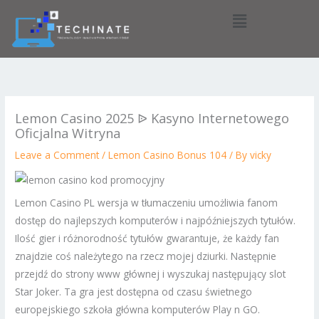
Skip
Menu
to
content
Lemon Casino 2025 ᐉ Kasyno Internetowego
Oficjalna Witryna
Leave a Comment
/
Lemon Casino Bonus 104
/ By
vicky
Lemon Casino PL wersja w tłumaczeniu umożliwia fanom
dostęp do najlepszych komputerów i najpóźniejszych tytułów.
Ilość gier i różnorodność tytułów gwarantuje, że każdy fan
znajdzie coś należytego na rzecz mojej dziurki. Następnie
przejdź do strony www głównej i wyszukaj następujący slot
Star Joker. Ta gra jest dostępna od czasu świetnego
europejskiego szkoła główna komputerów Play n GO.