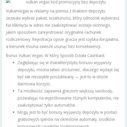
VulkanVegas w reklamy na premia z brakiem depozytu
zezwala wybrać pakiet, wzależności, który odnośnik wybierasz.
Na kliknięciu w adres nie zaakceptować zostaje nicinnego,
jakim sposobem zarejestrować oryginalne rachunek
rozliczeniowy. Rejestracja opisie gracza jest szybka ibezpłatna,
a kierunek można zawsze usunąć bez konsekwencji.
Bonus Vulkan Vegas: W Który Sposób Działa Cashback
Zagłębiając się w charakterystykę bonusu wyjąwszy
depozytu, można łatwo zrozumieć, dlaczego wydaje się
być tak niezwykle poszukiwany — jest to w istocie
darmowa korzyść.
Ta możliwość zapewnia graczom większą swobodę,
pozwalając na wypróbowanie różnych komputerów, nie
zaakceptować tylko automatów.
Mogą jest to być bonusy wyjąwszy depozytu w postaci
gratisowych spinów na określone automaty, środków
bonusowych i punktów lojalnościowych.