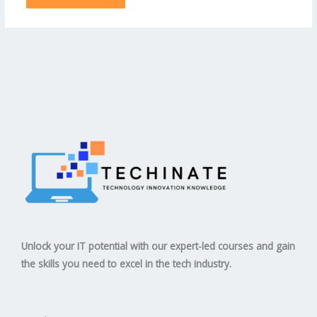
Unlock your IT potential with our expert-led courses and gain
the skills you need to excel in the tech industry.