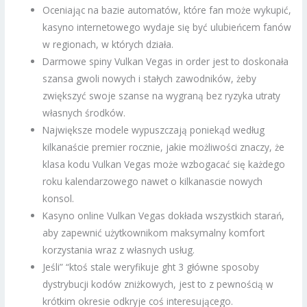
Oceniając na bazie automatów, które fan może wykupić,
kasyno internetowego wydaje się być ulubieńcem fanów
w regionach, w których działa.
Darmowe spiny Vulkan Vegas in order jest to doskonała
szansa gwoli nowych i stałych zawodników, żeby
zwiększyć swoje szanse na wygraną bez ryzyka utraty
własnych środków.
Największe modele wypuszczają poniekąd według
kilkanaście premier rocznie, jakie możliwości znaczy, że
klasa kodu Vulkan Vegas może wzbogacać się każdego
roku kalendarzowego nawet o kilkanascie nowych
konsol.
Kasyno online Vulkan Vegas dokłada wszystkich starań,
aby zapewnić użytkownikom maksymalny komfort
korzystania wraz z własnych usług.
Jeśli” “ktoś stale weryfikuje ght 3 główne sposoby
dystrybucji kodów zniżkowych, jest to z pewnością w
krótkim okresie odkryje coś interesującego.