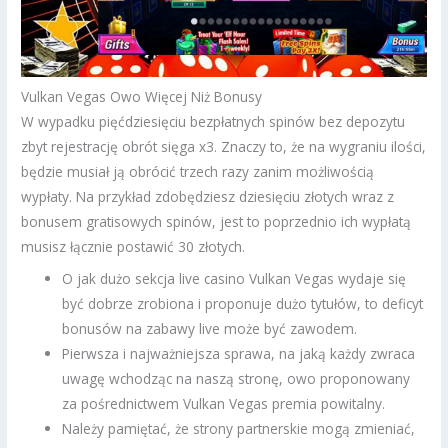
Vulkan Vegas Owo Więcej Niż Bonusy
W wypadku pięćdziesięciu bezpłatnych spinów bez depozytu
zbyt rejestrację obrót sięga x3. Znaczy to, że na wygraniu ilości,
będzie musiał ją obrócić trzech razy zanim możliwością
wypłaty. Na przykład zdobędziesz dziesięciu złotych wraz z
bonusem gratisowych spinów, jest to poprzednio ich wypłatą
musisz łącznie postawić 30 złotych.
O jak dużo sekcja live casino Vulkan Vegas wydaje się
być dobrze zrobiona i proponuje dużo tytułów, to deficyt
bonusów na zabawy live może być zawodem.
Pierwsza i najważniejsza sprawa, na jaką każdy zwraca
uwagę wchodząc na naszą stronę, owo proponowany
za pośrednictwem Vulkan Vegas premia powitalny.
Należy pamiętać, że strony partnerskie mogą zmieniać,