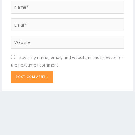
Name*
Email*
Website
Save my name, email, and website in this browser for
the next time I comment.