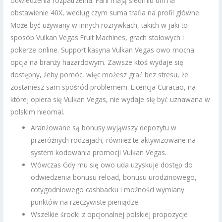
odwiedzenia rozpatrzenia. Fani mają siedmiu dni na
obstawienie 40X, według czym suma trafia na profil główne.
Może być używany w innych rozrywkach, takich w jaki to
sposób Vulkan Vegas Fruit Machines, grach stołowych i
pokerze online. Support kasyna Vulkan Vegas owo mocna
opcja na branży hazardowym. Zawsze ktoś wydaje się
dostępny, żeby pomóc, więc możesz grać bez stresu, że
zostaniesz sam spośród problemem. Licencja Curacao, na
której opiera się Vulkan Vegas, nie wydaje się być uznawana w
polskim nieomal.
Aranżowane są bonusy wyjąwszy depozytu w
przeróżnych rodzajach, również te aktywizowane na
system kodowania promocji Vulkan Vegas.
Wówczas Gdy mu się owo uda uzyskuje dostęp do
odwiedzenia bonusu reload, bonusu urodzinowego,
cotygodniowego cashbacku i możności wymiany
punktów na rzeczywiste pieniądze.
Wszelkie środki z opcjonalnej polskiej propozycje