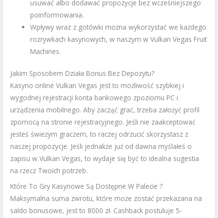
usuwać albo dodawać propozycje bez wcześniejszego
poinformowania.
Wpływy wraz z gotówki można wykorzystać we każdego
rozrywkach kasynowych, w naszym w Vulkan Vegas Fruit
Machines.
Jakim Sposobem Działa Bonus Bez Depozytu?
Kasyno online Vulkan Vegas jest to możliwość szybkiej i
wygodnej rejestracji konta bankowego zpoziomu PC i
urządzenia mobilnego. Aby zacząć grać, trzeba założyć profil
zpomocą na stronie rejestracyjnego. Jeśli nie zaakceptować
jesteś świeżym graczem, to raczej odrzucić skorzystasz z
naszej propozycje. Jeśli jednakże już od dawna myślałeś o
zapisu w Vulkan Vegas, to wydaje się być to idealna sugestia
na rzecz Twoich potrzeb.
Które To Gry Kasynowe Są Dostępne W Palecie ?
Maksymalna suma zwrotu, które może zostać przekazana na
saldo bonusowe, jest to 8000 zł. Cashback postuluje 5-