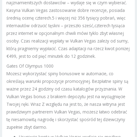
najznamienitszych dostawców – wydaje się w czym wybierać.
Kasyna Vulkan Vegas zastosowanie dobre recenzje, posiada
średnią ocenę czterech.5 i więcej niż 356 tysięcy pobrań, więc
internautów odrzucić tęskni – przeszło sześć,czterech tysiąca
przez internet w opcjonalnym chwili mówi tyklo zbyt własnej
osoby. Czas realizacji wypłaty w Vulkan Vegas zależy od sumy,
którą pragniemy wypłacić. Czas adaptacji na rzecz kwot poniżej
€499, jest to od pięć minutek do 12 godzinek.
Gates Of Olympus 1000
Możesz wykorzystać spiny bonusowe w automacie, co
określają warunki propozycje promocyjnej. Bezpłatne spiny są
ważne przez 24 godziny od czasu katalogów przyznania. W
Vulkan Vegas bonus z brakiem depozytu jest na wyciągnięcie
Twojej ręki. Wraz Z względu na jest to, że nasza witryna jest
prawdziwym partnerem Vulkan Vegas, możesz łatwo odebrać
tę niesamowitą nagrodę i skorzystać spośród tej dziewczyny
zupełnie zbyt darmo.
Usunięcie konta w Vulkan Vegas wydaje się możliwe