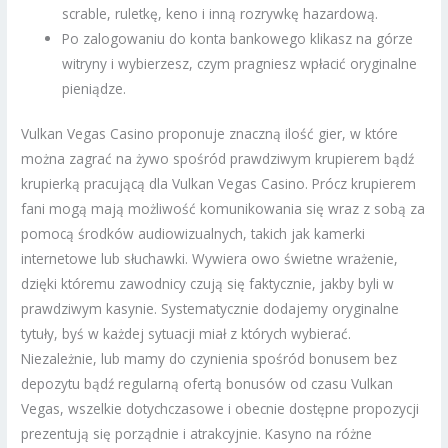
scrable, ruletkę, keno i inną rozrywkę hazardową.
Po zalogowaniu do konta bankowego klikasz na górze
witryny i wybierzesz, czym pragniesz wpłacić oryginalne
pieniądze.
Vulkan Vegas Casino proponuje znaczną ilość gier, w które
można zagrać na żywo spośród prawdziwym krupierem bądź
krupierką pracującą dla Vulkan Vegas Casino. Prócz krupierem
fani mogą mają możliwość komunikowania się wraz z sobą za
pomocą środków audiowizualnych, takich jak kamerki
internetowe lub słuchawki. Wywiera owo świetne wrażenie,
dzięki któremu zawodnicy czują się faktycznie, jakby byli w
prawdziwym kasynie. Systematycznie dodajemy oryginalne
tytuły, byś w każdej sytuacji miał z których wybierać.
Niezależnie, lub mamy do czynienia spośród bonusem bez
depozytu bądź regularną ofertą bonusów od czasu Vulkan
Vegas, wszelkie dotychczasowe i obecnie dostępne propozycji
prezentują się porządnie i atrakcyjnie. Kasyno na różne