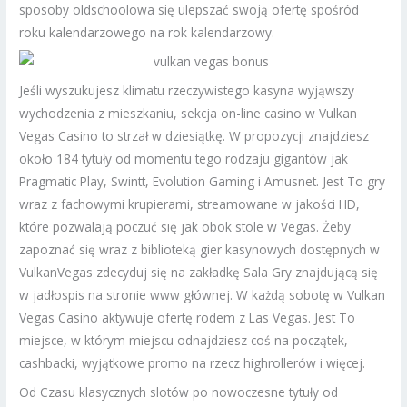
sposoby oldschoolowa się ulepszać swoją ofertę spośród
roku kalendarzowego na rok kalendarzowy.
Jeśli wyszukujesz klimatu rzeczywistego kasyna wyjąwszy
wychodzenia z mieszkaniu, sekcja on-line casino w Vulkan
Vegas Casino to strzał w dziesiątkę. W propozycji znajdziesz
około 184 tytuły od momentu tego rodzaju gigantów jak
Pragmatic Play, Swintt, Evolution Gaming i Amusnet. Jest To gry
wraz z fachowymi krupierami, streamowane w jakości HD,
które pozwalają poczuć się jak obok stole w Vegas. Żeby
zapoznać się wraz z biblioteką gier kasynowych dostępnych w
VulkanVegas zdecyduj się na zakładkę Sala Gry znajdującą się
w jadłospis na stronie www głównej. W każdą sobotę w Vulkan
Vegas Casino aktywuje ofertę rodem z Las Vegas. Jest To
miejsce, w którym miejscu odnajdziesz coś na początek,
cashbacki, wyjątkowe promo na rzecz highrollerów i więcej.
Od Czasu klasycznych slotów po nowoczesne tytuły od