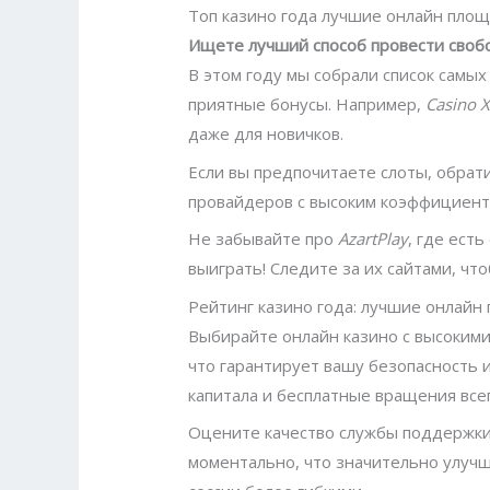
Топ казино года лучшие онлайн пло
Ищете лучший способ провести свобо
В этом году мы собрали список самы
приятные бонусы. Например,
Casino 
даже для новичков.
Если вы предпочитаете слоты, обрат
провайдеров с высоким коэффициент
Не забывайте про
AzartPlay
, где ест
выиграть! Следите за их сайтами, ч
Рейтинг казино года: лучшие онлайн
Выбирайте онлайн казино с высокими
что гарантирует вашу безопасность и
капитала и бесплатные вращения все
Оцените качество службы поддержки
моментально, что значительно улучш