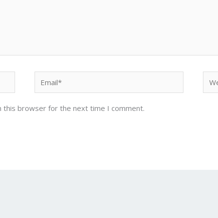
Email*
Web
 this browser for the next time I comment.