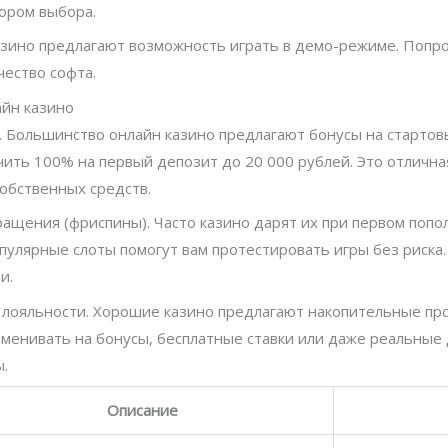
ором выбора.
азино предлагают возможность играть в демо-режиме. Попро
ество софта.
айн казино
. Большинство онлайн казино предлагают бонусы на стартов
чить 100% на первый депозит до 20 000 рублей. Это отличн
обственных средств.
ащения (фриспины). Часто казино дарят их при первом попо
пулярные слоты помогут вам протестировать игры без риска.
и.
 лояльности. Хорошие казино предлагают накопительные пр
бменивать на бонусы, бесплатные ставки или даже реальные 
.
Описание