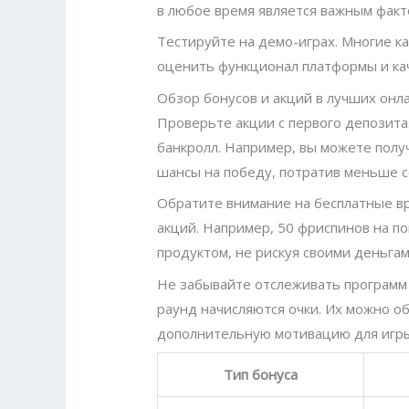
в любое время является важным факт
Тестируйте на демо-играх. Многие к
оценить функционал платформы и кач
Обзор бонусов и акций в лучших онл
Проверьте акции с первого депозита
банкролл. Например, вы можете полу
шансы на победу, потратив меньше с
Обратите внимание на бесплатные вр
акций. Например, 50 фриспинов на по
продуктом, не рискуя своими деньгам
Не забывайте отслеживать программ
раунд начисляются очки. Их можно о
дополнительную мотивацию для игры
Тип бонуса