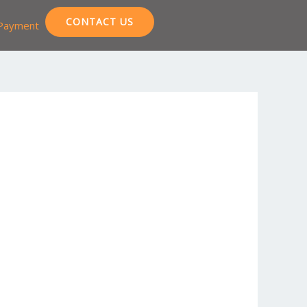
CONTACT US
Payment