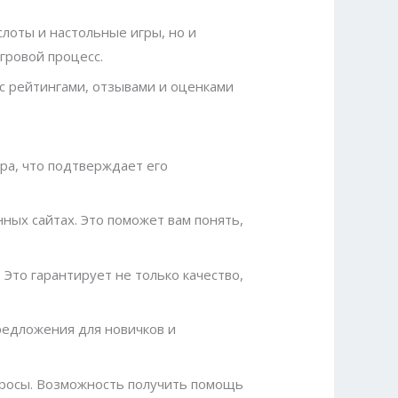
слоты и настольные игры, но и
гровой процесс.
 с рейтингами, отзывами и оценками
ра, что подтверждает его
ных сайтах. Это поможет вам понять,
Это гарантирует не только качество,
редложения для новичков и
просы. Возможность получить помощь