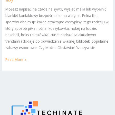
vicky
Możesz napisać na czacie na żywo, wysłać maila lub wypełnić
Oficjalna
blankiet kontaktowy bezpośrednio na witrynie. Pełna lista
Witryna
sportów obejmuje każde atrakcyjne dyscypliny, tego rodzaju w
który sposób piłka nożna, koszykówka, hokej na lodzie,
baseball, boks i siatkówka. 20Bet nadąża za aktualnymi
trendami i dodaje do odwiedzenia własnej biblioteki popularne
zabawy esportowe. Czy Można Obstawiać Rzeczywiste
Read More »