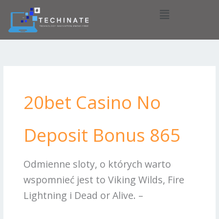
Skip
Menu
to
content
20bet Casino No
Deposit Bonus 865
Odmienne sloty, o których warto
wspomnieć jest to Viking Wilds, Fire
Lightning i Dead or Alive. –