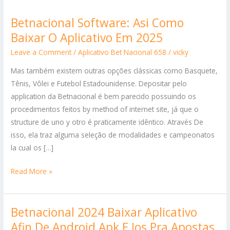
Betnacional Software: Asi Como
Betnacional
Software:
Baixar O Aplicativo Em 2025
Asi
Leave a Comment
/
Aplicativo Bet Nacional 658
/
vicky
Como
Mas também existem outras opções clássicas como Basquete,
Baixar
Tênis, Vôlei e Futebol Estadounidense. Depositar pelo
O
application da Betnacional é bem parecido possuindo os
Aplicativo
procedimentos feitos by method of internet site, já que o
Em
structure de uno y otro é praticamente idêntico. Através De
2025
isso, ela traz alguma seleção de modalidades e campeonatos
la cual os […]
Read More »
Betnacional 2024 Baixar Aplicativo
Betnacional
2024
Afin De Android Apk E Ios Pra Apostas