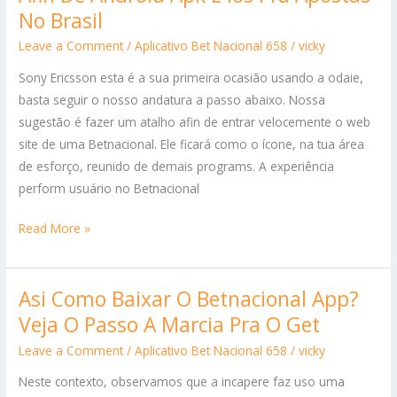
Baixar
No Brasil
Aplicativo
Leave a Comment
/
Aplicativo Bet Nacional 658
/
vicky
Afin
De
Sony Ericsson esta é a sua primeira ocasião usando a odaie,
Android
basta seguir o nosso andatura a passo abaixo. Nossa
Apk
sugestão é fazer um atalho afin de entrar velocemente o web
E
site de uma Betnacional. Ele ficará como o ícone, na tua área
Ios
de esforço, reunido de demais programs. A experiência
Pra
perform usuário no Betnacional
Apostas
Read More »
No
Brasil
Asi Como Baixar O Betnacional App?
Asi
Como
Veja O Passo A Marcia Pra O Get
Baixar
Leave a Comment
/
Aplicativo Bet Nacional 658
/
vicky
O
Neste contexto, observamos que a incapere faz uso uma
Betnacional