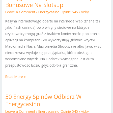
Opinie
Bonusowe Na Slotsup
2025
Leave a Comment
/
Energycasino Opinie 545
/
vicky
Oferty
Kasyna internetowego oparte na internecie Web (znane też
Bonusowe
jako flash casinos) owo witryny sieciowe na których
Na
użytkownicy mogą grać z brakiem konieczności pobierania
Slotsup
aplikacji na komputer. Gry wykorzystują głównie wtyczki
Macromedia Flash, Macromedia Shockwave albo Java, więc
nieodzowna wydaje się przeglądarka, która obsługuje
wspomniane wtyczki. Na Dodatek wymagana jest duża
przepustowość łącza, gdyż odbitka graficzna,
Read More »
50 Energy Spinów Odbierz W
50
Energy
Energycasino
Spinów
Leave a Comment
/
Energycasino Opinie 545
/
vicky