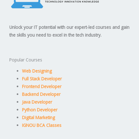
Unlock your IT potential with our expert-led courses and gain
the skills you need to excel in the tech industry.
Popular Courses
Web Designing
Full Stack Developer
Frontend Developer
Backend Developer
Java Developer
Python Developer
Digital Marketing
IGNOU BCA Classes