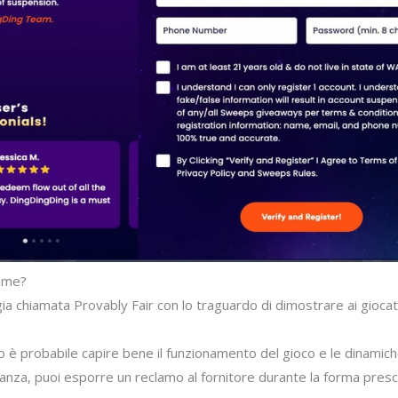
Game?
a chiamata Provably Fair con lo traguardo di dimostrare ai giocatori
 è probabile capire bene il funzionamento del gioco e le dinamiche
anza, puoi esporre un reclamo al fornitore durante la forma prescr