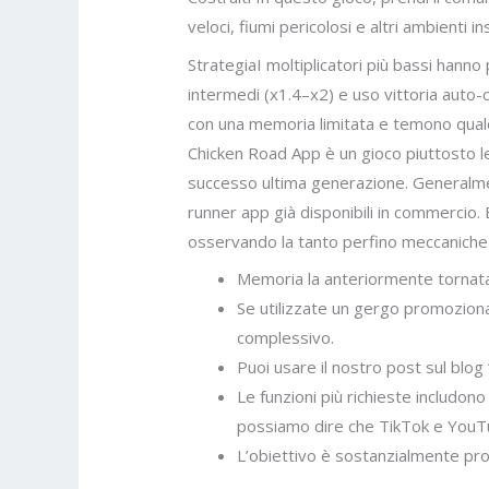
veloci, fiumi pericolosi e altri ambienti ins
StrategiaI moltiplicatori più bassi hann
intermedi (x1.4–x2) e uso vittoria auto-
con una memoria limitata e temono quale
Chicken Road App è un gioco piuttosto l
successo ultima generazione. Generalment
runner app già disponibili in commercio
osservando la tanto perfino meccaniche
Memoria la anteriormente tornata 
Se utilizzate un gergo promozional
complessivo.
Puoi usare il nostro post sul blog 
Le funzioni più richieste includon
possiamo dire che TikTok e YouTu
L’obiettivo è sostanzialmente prot