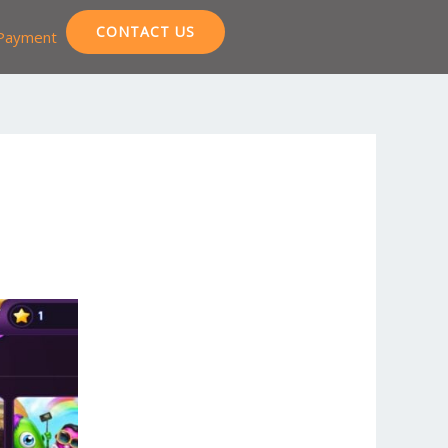
CONTACT US
Payment