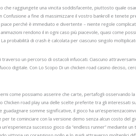
uito che raggiungete una vincita soddisfacente, piuttosto quale os
 Confusione a fine di massimizzare il vostro bankroll e tenete pres
Road piace perché è immediato e divertente – niente regole compli
le animazioni rendono il in ogni caso più piacevole, quasi come p
 La probabilità di crash è calcolata per ciascuno singolo moltiplicat
traverso un percorso di ostacoli infuocati. Ciascuno attraversament
el fuoco digitale. Con Lo Scopo Di un chicken road casino deciso, 
oderni come possiamo asserire che carte, pertafogli osservando la p
Chicken road play una delle scelte preferite tra gli interessati 
 e guadagnare somme significative, il gioco ha un’esperienzacoinv
ale per te cominciare con la versione demo senza alcun costo del g
a un’esperienza successo gioco da “endless runner” mediante un 
ndo vittoria un coraggioso pollo e lo guidi attraverso molteplici dif