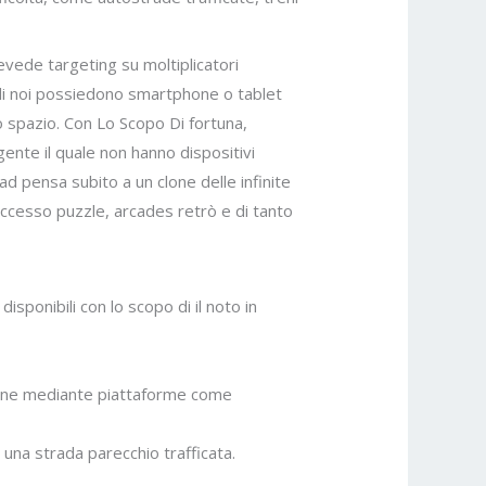
evede targeting su moltiplicatori
i di noi possiedono smartphone o tablet
 spazio. Con Lo Scopo Di fortuna,
nte il quale non hanno dispositivi
 pensa subito a un clone delle infinite
uccesso puzzle, arcades retrò e di tanto
sponibili con lo scopo di il noto in
azione mediante piattaforme come
 una strada parecchio trafficata.