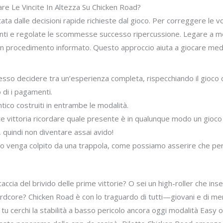
e Le Vincite In Altezza Su Chicken Road?
ta dalle decisioni rapide richieste dal gioco. Per correggere le vo
nti e regolate le scommesse successo ripercussione. Legare a me
iti in procedimento informato. Questo approccio aiuta a giocare m
so decidere tra un’esperienza completa, rispecchiando il gioco 
 di i pagamenti.
tico costruiti in entrambe le modalità.
ittoria ricordare quale presente è in qualunque modo un gioco d’
 quindi non diventare assai avido!
l pollo venga colpito da una trappola, come possiamo asserire che 
a caccia del brivido delle prime vittorie? O sei un high-roller che 
rdcore? Chicken Road è con lo traguardo di tutti—giovani e di men
tu cerchi la stabilità a basso pericolo ancora oggi modalità Easy 