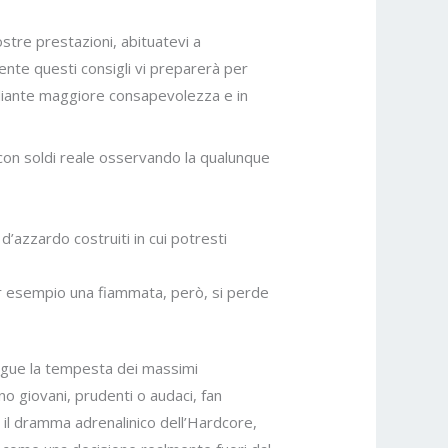
stre prestazioni, abituatevi a
nte questi consigli vi preparerà per
ediante maggiore consapevolezza e in
con soldi reale osservando la qualunque
azzardo costruiti in cui potresti
per esempio una fiammata, però, si perde
insegue la tempesta dei massimi
o giovani, prudenti o audaci, fan
o il dramma adrenalinico dell’Hardcore,