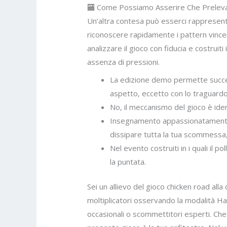
🏧 Come Possiamo Asserire Che Prelevar
Un’altra contesa può esserci rappresenta
riconoscere rapidamente i pattern vince
analizzare il gioco con fiducia e costru
assenza di pressioni.
La edizione demo permette succes
aspetto, eccetto con lo traguardo
No, il meccanismo del gioco è iden
Insegnamento appassionatamente v
dissipare tutta la tua scommessa,
Nel evento costruiti in i quali i
la puntata.
Sei un allievo del gioco chicken road all
moltiplicatori osservando la modalità Ha
occasionali o scommettitori esperti. Che 