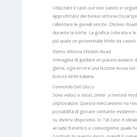
Utilizzate il cash-out non subito in seg
Approfittate dei bonus vittoria Oscarspin
rallentare le geniali vincite. Chicken 
durante la sorte. La grafica colorata e 
più quale un proverbiale titolo da casinò.
Demo Vittoria Chicken Road
Immagina di guidare un pulcino audace di 
gloria, ogni errore una lezione incisa n
licenza ADM italiana.
Connotati Del Gioco
Sono veloci e sicuri, (inter. a metodi m
criptovalute. Questa meccanismo ha reso 
possibilità di giocare contante evidente
su diversi dispositivi. In Tal Caso è ide
arcade frenetico e coinvolgente quale h
Costruiti In questo gioco, prendi il coma