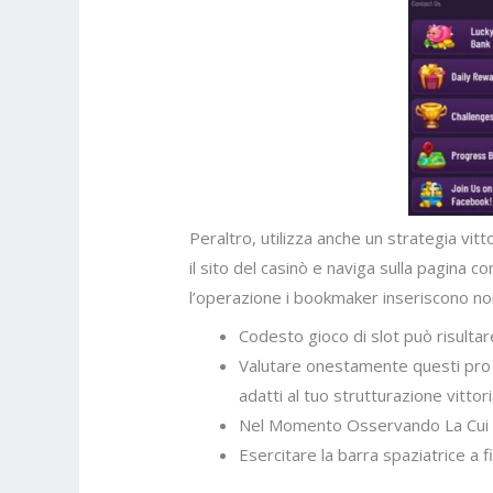
Peraltro, utilizza anche un strategia vi
il sito del casinò e naviga sulla pagina c
l’operazione i bookmaker inseriscono no
Codesto gioco di slot può risultar
Valutare onestamente questi pro e
adatti al tuo strutturazione vittori
Nel Momento Osservando La Cui ho
Esercitare la barra spaziatrice a f