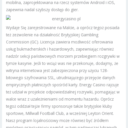
mobilna, zaprojektowana na rzecz systemów Android i iOS,
zapewnia nadal szybszy dostęp do gier.
Wydaje Się zarejestrowane na Malcie, a oprócz tegoż posiada
też zezwolenie na działalność Brytyjskiej Gambling
Commission (GC). Licencja zawiera możliwość oferowania
usług bukmacherskich i hazardowych, zapewniając również
nadzór sekcji państwowych morzem przebiegiem rozgrywki w
tymże kasynie. Jeśli to wciąż was nie przekonuje, dodajmy, że
witryna internetowa jest zabezpieczona przy użyciu 128-
bitowego szyfrowania SSL, utrudniającego przejęcie danych
empirycznych płatniczych spośród karty. Energy Casino rajcuje
też udział w projekcie odpowiedzialnej rozrywki, pomagając w
walce wraz z uzależnieniami od momentu hazardu. Oprócz
tegoż oddział tejże firmy sponsoruje także brytyjskie kluby
sportowe, Millwall Football Club, a wcześniej Leyton Orient.
Nasz program lojalnościowy może również być źródłem
mnóstwo przyciągający nagród, w tym nadzwyczaj lubianych