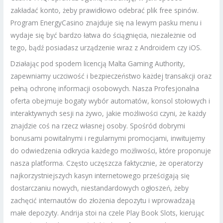
zakładać konto, żeby prawidłowo odebrać plik free spinów.
Program EnergyCasino znajduje się na lewym pasku menu i
wydaje się być bardzo łatwa do ściągnięcia, niezależnie od
tego, bądź posiadasz urządzenie wraz z Androidem czy iOS.
Działając pod spodem licencją Malta Gaming Authority,
zapewniamy uczciwość i bezpieczeństwo każdej transakcji oraz
pełną ochronę informacji osobowych. Nasza Profesjonalna
oferta obejmuje bogaty wybór automatów, konsol stołowych i
interaktywnych sesji na żywo, jakie możliwości czyni, że każdy
znajdzie coś na rzecz własnej osoby. Spośród dobrymi
bonusami powitalnymi i regularnymi promocjami, inwitujemy
do odwiedzenia odkrycia każdego możliwości, które proponuje
nasza platforma. Często uczęszcza faktycznie, że operatorzy
najkorzystniejszych kasyn internetowego prześcigają się
dostarczaniu nowych, niestandardowych ogłoszeń, żeby
zachęcić internautów do złożenia depozytu i wprowadzają
małe depozyty. Andrija stoi na czele Play Book Slots, kierując