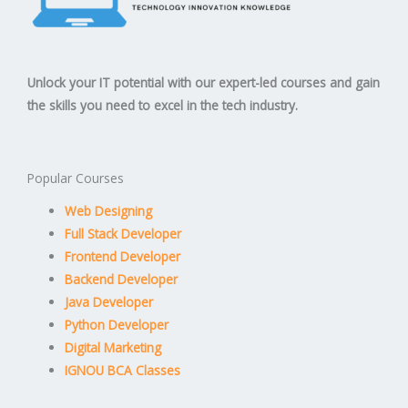
Unlock your IT potential with our expert-led courses and gain
the skills you need to excel in the tech industry.
Popular Courses
Web Designing
Full Stack Developer
Frontend Developer
Backend Developer
Java Developer
Python Developer
Digital Marketing
IGNOU BCA Classes