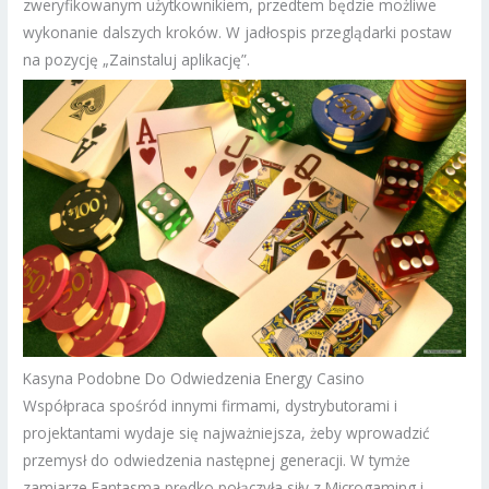
zweryfikowanym użytkownikiem, przedtem będzie możliwe
wykonanie dalszych kroków. W jadłospis przeglądarki postaw
na pozycję „Zainstaluj aplikację”.
Kasyna Podobne Do Odwiedzenia Energy Casino
Współpraca spośród innymi firmami, dystrybutorami i
projektantami wydaje się najważniejsza, żeby wprowadzić
przemysł do odwiedzenia następnej generacji. W tymże
zamiarze Fantasma prędko połączyła siły z Microgaming i