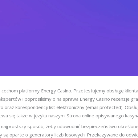
 cechom platformy Energy Casino. Przetestujemy obsługę klienta 
ekspertów i poprosiliśmy o na sprawa Energy Casino recenzje gra
oraz korespondencji list elektroniczny (email protected). Obsłu
wa się także w języku naszym. Strona online opisywanego kasyna
najprostszy sposób, żeby udowodnić bezpieczeństwo określone
 są oparte o generatory liczb losowych. Przekazywane do odwi