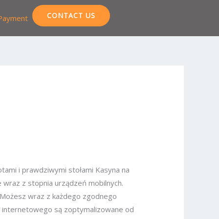
CONTACT US
Payment
potami i prawdziwymi stołami Kasyna na
 wraz z stopnia urządzeń mobilnych.
es. Możesz wraz z każdego zgodnego
na internetowego są zoptymalizowane od