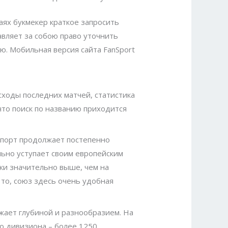
аях букмекер краткое запросить
вляет за собою право уточнить
ю. Мобильная версия сайта FanSport
сходы последних матчей, статистика
что поиск по названию приходится
нСпорт продолжает постепенно
льно уступает своим европейским
вки значительно выше, чем на
 то, союз здесь очень удобная
жает глубиной и разнообразием. На
о дивизиона – более 1250.