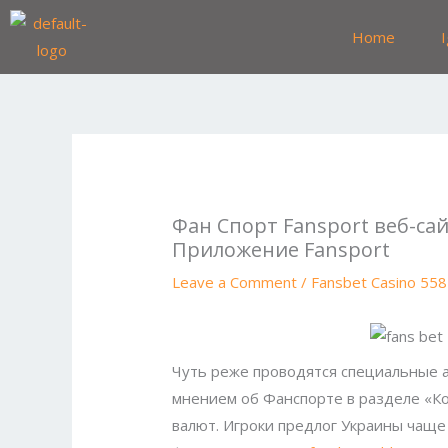
Skip
Home
to
content
Фан Спорт Fansport веб-са
Приложение Fansport
Leave a Comment
/
Fansbet Casino 558
Чуть реже проводятся специальные а
мнением об Фанспорте в разделе «К
валют. Игроки предлог Украины чаще 