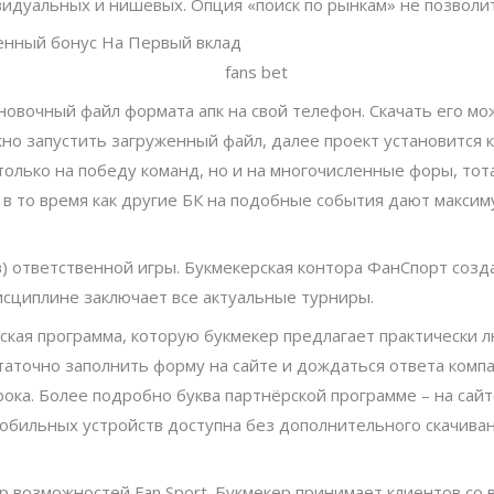
идуальных и нишевых. Опция «поиск по рынкам» не позволит
енный бонус На Первый вклад
новочный файл формата апк на свой телефон. Скачать его м
но запустить загруженный файл, далее проект установится к
 только на победу команд, но и на многочисленные форы, тота
 в то время как другие БК на подобные события дают максим
 ответственной игры. Букмекерская контора ФанСпорт созд
исциплине заключает все актуальные турниры.
ская программа, которую букмекер предлагает практически 
таточно заполнить форму на сайте и дождаться ответа компа
ока. Более подробно буква партнёрской программе – на сайт
мобильных устройств доступна без дополнительного скачиван
 возможностей Fan Sport. Букмекер принимает клиентов со в