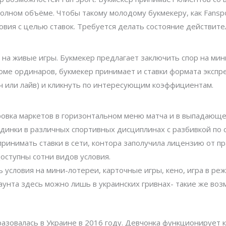
лном объёме. Чтобы такому молодому букмекеру, как Fanspor
овия с целью ставок. Требуется делать состояние действит
на живые игры. Букмекер предлагает заключить спор на мин
ме ординаров, букмекер принимает и ставки формата экспрес
ч или лайв) и кликнуть по интересующим коэффициентам.
ровка маркетов в горизонтальном меню матча и в выпадающе
единки в различных спортивных дисциплинах с разбивкой по 
принимать ставки в сети, контора заполучила лицензию от п
оступны сотни видов условия.
 условия на мини-лотереи, карточные игры, кено, игра в ре
аунта здесь можно лишь в украинских гривнах- такие же во
азовалась в Украине в 2016 году. Девчонка функционирует 