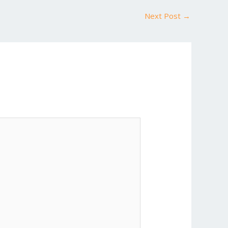
Next Post
→