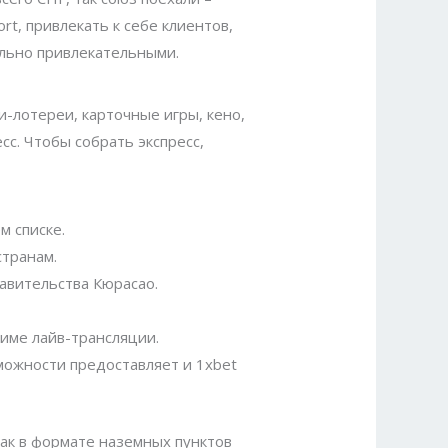
t, привлекать к себе клиентов,
ельно привлекательными.
и-лотереи, карточные игры, кено,
с. Чтобы собрать экспресс,
м списке.
странам.
равительства Кюрасао.
жиме лайв-трансляции.
зможности предоставляет и 1xbet
как в формате наземных пунктов