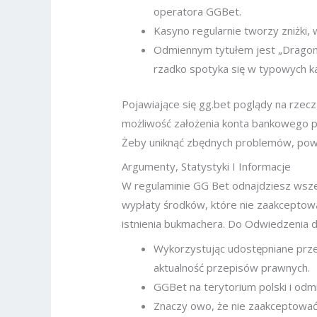
operatora GGBet.
Kasyno regularnie tworzy zniżki
Odmiennym tytułem jest „Dragon’
rzadko spotyka się w typowych k
Pojawiające się gg.bet poglądy na rzecz
możliwość założenia konta bankowego prz
Żeby uniknąć zbędnych problemów, powin
Argumenty, Statystyki I Informacje
W regulaminie GG Bet odnajdziesz wszel
wypłaty środków, które nie zaakceptow
istnienia bukmachera. Do Odwiedzenia dy
Wykorzystując udostępniane przez
aktualność przepisów prawnych.
GGBet na terytorium polski i odmi
Znaczy owo, że nie zaakceptowa