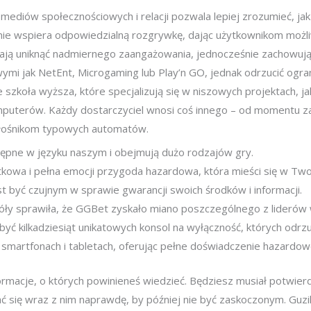
mediów społecznościowych i relacji pozwala lepiej zrozumieć, jak
ie wspiera odpowiedzialną rozgrywkę, dając użytkownikom możl
gają uniknąć nadmiernego zaangażowania, jednocześnie zachowu
wymi jak NetEnt, Microgaming lub Play’n GO, jednak odrzucić ogra
e szkoła wyższa, które specjalizują się w niszowych projektach,
puterów. Każdy dostarczyciel wnosi coś innego – od momentu 
iłośnikom typowych automatów.
tępne w języku naszym i obejmują dużo rodzajów gry.
owa i pełna emocji przygoda hazardowa, która mieści się w Twoi
 być czujnym w sprawie gwarancji swoich środków i informacji.
óły sprawiła, że GGBet zyskało miano poszczególnego z liderów 
ć kilkadziesiąt unikatowych konsol na wyłączność, których odrzu
smartfonach i tabletach, oferując pełne doświadczenie hazardow
nformacje, o których powinieneś wiedzieć. Będziesz musiał potwie
 się wraz z nim naprawdę, by później nie być zaskoczonym. Guzik