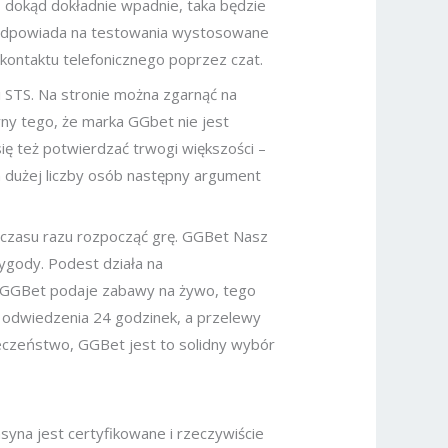
, dokąd dokładnie wpadnie, taka będzie
o odpowiada na testowania wystosowane
kontaktu telefonicznego poprzez czat.
i STS. Na stronie można zgarnąć na
ny tego, że marka GGbet nie jest
ię też potwierdzać trwogi większości –
a dużej liczby osób następny argument
od czasu razu rozpocząć grę. GGBet Nasz
ygody. Podest działa na
, GGBet podaje zabawy na żywo, tego
o odwiedzenia 24 godzinek, a przelewy
eczeństwo, GGBet jest to solidny wybór
yna jest certyfikowane i rzeczywiście