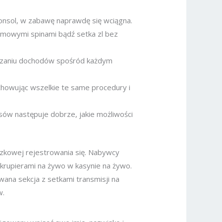
konsol, w zabawę naprawdę się wciągna.
rmowymi spinami bądź setka zl bez
kszaniu dochodów spośród każdym
chowując wszelkie te same procedury i
ów następuje dobrze, jakie możliwości
zkowej rejestrowania się. Nabywcy
rupierami na żywo w kasynie na żywo.
ana sekcja z setkami transmisji na
w.