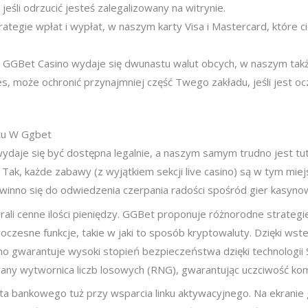
jeśli odrzucić jesteś zalegalizowany na witrynie.
tegie wpłat i wypłat, w naszym karty Visa i Mastercard, które c
GGBet Casino wydaje się dwunastu walut obcych, w naszym także 
, może ochronić przynajmniej część Twego zakładu, jeśli jest oc
tu W Ggbet
daje się być dostępna legalnie, a naszym samym trudno jest tuta
. Tak, każde zabawy (z wyjątkiem sekcji live casino) są w tym m
owinno się do odwiedzenia czerpania radości spośród gier kasyno
ali cenne ilości pieniędzy. GGBet proponuje różnorodne strategi
czesne funkcje, takie w jaki to sposób kryptowaluty. Dzięki ws
no gwarantuje wysoki stopień bezpieczeństwa dzięki technologii 
any wytwornica liczb losowych (RNG), gwarantując uczciwość k
ta bankowego tuż przy wsparcia linku aktywacyjnego. Na ekranie 