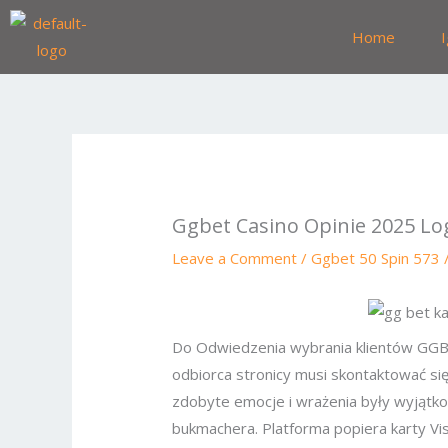
Skip
Home
to
content
Ggbet Casino Opinie 2025 L
Leave a Comment
/
Ggbet 50 Spin 573
Do Odwiedzenia wybrania klientów GGBet
odbiorca stronicy musi skontaktować si
zdobyte emocje i wrażenia były wyjątko
bukmachera. Platforma popiera karty Visa 