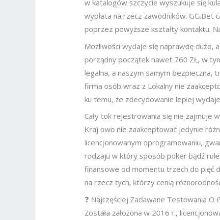
w katalogów szczycie wyszukuje się kula
wypłata na rzecz zawodników. GG.Bet c
poprzez powyższe kształty kontaktu. Na
Możliwości wydaje się naprawdę dużo, a 
porządny początek nawet 760 ZŁ, w tym
legalna, a naszym samym bezpieczna, tr
firma osób wraz z Lokalny nie zaakcept
ku temu, że zdecydowanie lepiej wydaje 
Cały tok rejestrowania się nie zajmuje 
Kraj owo nie zaakceptować jedynie różn
licencjonowanym oprogramowaniu, gwara
rodzaju w który sposób poker bądź rule
finansowe od momentu trzech do pięć d
na rzecz tych, którzy cenią różnorodnoś
❓ Najczęściej Zadawane Testowania O
Została założona w 2016 r., licencjon