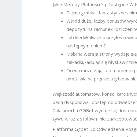
Jakie Metody Płatności Są Dostępne W 
Piękna grafika i fantastyczne an
Wśród dużej liczby bonusów wyró
depozytu na rachunek rozliczenio
Lub kiedykolwiek marzyłeś o wy
następnym dniem?
Mobilna wersja strony wydaje się
zakładki, ładując się błyskawicznie
Ocena może zająć od momentu par
umożliwia na prędkie użytkowanie
Większość automatów, konsol karcianyc
będą dysponowali dostęp do odwiedzeni
Cała uciecha GGBet wydaje się dostępna
żywo wraz z stołów (i nie zaakceptować
Platforma Ggbet Do Odwiedzenia Rozg