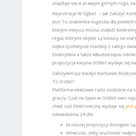
znajduje się w prawym górnym rogu, na 
Rejestracja W Ggbet – Jak Założyć Kon
Jest To znakomita sugestia dla polskich
którym miejscu można znaleźć konkretny
reguł, którymi objęte są bonusy na sta
najkorzystniejsze machiny z całego świ
Endorphina a także kilkudziesięciu odm
propozycja kasyna GGBet wydaje się na
Założyłem Już Kiedyś Rachunek Rozlic
To Zrobić?
Platforma właściwie radzi osobiście n
graczy. Czat na żywo w GGBet owo najc
chwil. List Elektroniczny wydaje się
jest 
odwiedzenia 24 dni.
W naszej propozycji dostępne są 
Wówczas, żeby uruchomić nadprogr