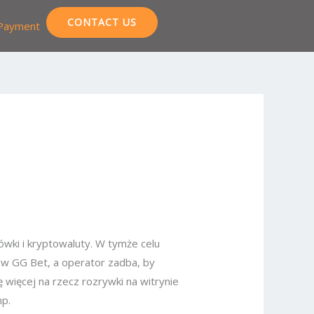
CONTACT US
Payment
wki i kryptowaluty. W tymże celu
 w GG Bet, a operator zadba, by
więcej na rzecz rozrywki na witrynie
np.