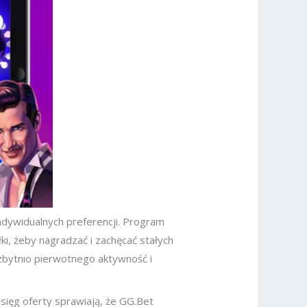
ndywidualnych preferencji. Program
i, żeby nagradzać i zachęcać stałych
zbytnio pierwotnego aktywność i
sięg oferty sprawiają, że GG.Bet