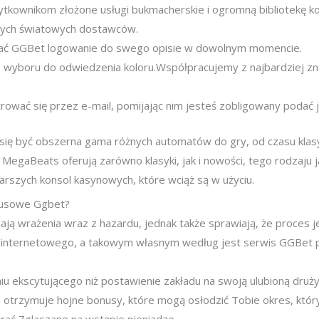
ownikom złożone usługi bukmacherskie i ogromną bibliotekę kon
zych światowych dostawców.
ć GGBet logowanie do swego opisie w dowolnym momencie.
 do wyboru do odwiedzenia koloru.Współpracujemy z najbardziej 
trować się przez e-mail, pomijając nim jesteś zobligowany podać j
ię być obszerna gama różnych automatów do gry, od czasu kl
egaBeats oferują zarówno klasyki, jak i nowości, tego rodzaju 
tarszych konsol kasynowych, które wciąż są w użyciu.
nusowe Ggbet?
ją wrażenia wraz z hazardu, jednak także sprawiają, że proces je
o internetowego, a takowym własnym według jest serwis GGBet p
 ekscytującego niż postawienie zakładu na swoją ulubioną druży
trzymuje hojne bonusy, które mogą osłodzić Tobie okres, który 