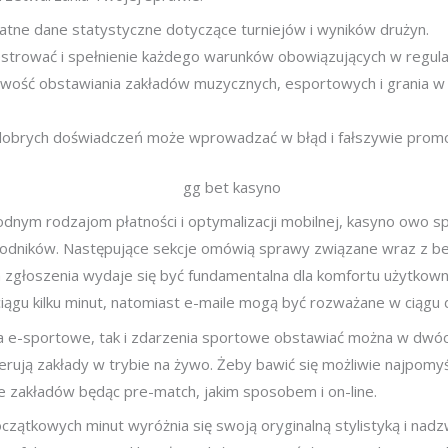
tne dane statystyczne dotyczące turniejów i wyników drużyn.
estrować i spełnienie każdego warunków obowiązujących w regula
wość obstawiania zakładów muzycznych, esportowych i grania w
 dobrych doświadczeń może wprowadzać w błąd i fałszywie prom
odnym rodzajom płatności i optymalizacji mobilnej, kasyno owo s
dników. Następujące sekcje omówią sprawy związane wraz z bezp
na zgłoszenia wydaje się być fundamentalna dla komfortu użytkown
iągu kilku minut, natomiast e-maile mogą być rozważane w ciągu
a e-sportowe, tak i zdarzenia sportowe obstawiać można w dwó
ferują zakłady w trybie na żywo. Żeby bawić się możliwie najpomyś
 zakładów będąc pre-match, jakim sposobem i on-line.
czątkowych minut wyróżnia się swoją oryginalną stylistyką i na