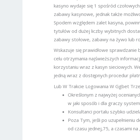
kasyno wydaje się 1 spośród czołowych 
zabawy kasynowe, jednak także możliwo
Spodem względem zalet kasyna, powinno 
tytułów od dużej liczby wybitnych dost
zabawy stołowe, zabawy na żywo lub roz
Wskazuje się prawidłowe sprawdzanie b
celu otrzymania najświeższych informac
korzystaniu wraz z kasyn sieciowych. W
jedną wraz z dostępnych procedur płat
Lub W Trakcie Logowania W Ggbet Trze
Określonym z najwyżej ocenianyc
w jaki sposób i dla graczy syste
Konsultanci portalu szybko udziel
Poza Tym, jeśli po uzupełnieniu
od czasu jednej,75, a czasami n