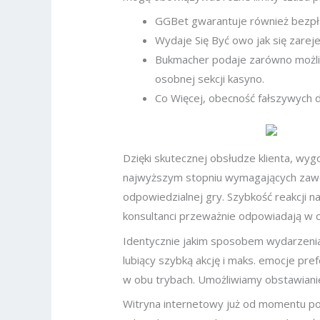
GGBet gwarantuje również bezpła
Wydaje Się Być owo jak się zarej
Bukmacher podaje zarówno możli
osobnej sekcji kasyno.
Co Więcej, obecność fałszywych
Dzięki skutecznej obsłudze klienta, wyg
najwyższym stopniu wymagających zawo
odpowiedzialnej gry. Szybkość reakcji 
konsultanci przeważnie odpowiadają w c
Identycznie jakim sposobem wydarzeni
lubiący szybką akcję i maks. emocje pre
w obu trybach. Umożliwiamy obstawianie
Witryna internetowy już od momentu po