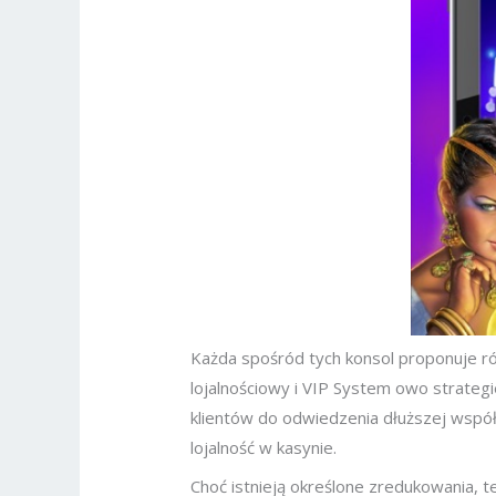
Każda spośród tych konsol proponuje ró
lojalnościowy i VIP System owo strateg
klientów do odwiedzenia dłuższej wspó
lojalność w kasynie.
Choć istnieją określone zredukowania, t