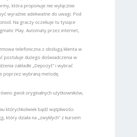
ormy, która proponuje nie wyłącznie
 być wyraźnie adekwatne do uwagi. Pod
nsol. Na graczy oczekuje tu tysiące
gmatic Play. Automaty przez internet,
mowa telefoniczna z obsługą klienta w
wać postuluje dużego doświadczenia w
dzenia zakładki „Depozyt” i wybrać
ane poprzez wybraną metodę.
równo gwoli oryginalnych użytkowników,
niu którychkolwiek bądź wątpliwości.
, który działa na „zwykłych” z kursem