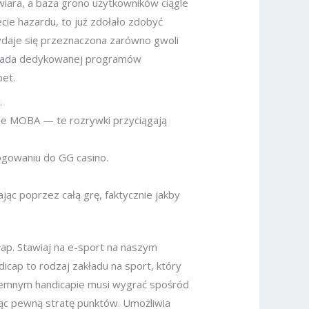
wiara, a baza grono użytkowników ciągle
ie hazardu, to już zdołało zdobyć
wydaje się przeznaczona zarówno gwoli
osiada dedykowanej programów
et.
.
hane MOBA — te rozrywki przyciągają
ogowaniu do GG casino.
jąc poprzez całą grę, faktycznie jakby
łap. Stawiaj na e-sport na naszym
cap to rodzaj zakładu na sport, który
ujemnym handicapie musi wygrać spośród
c pewną stratę punktów. Umożliwia