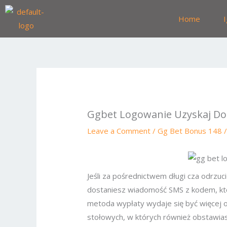
Skip
Home
to
content
Ggbet Logowanie Uzyskaj Do
Leave a Comment
/
Gg Bet Bonus 148
/
Jeśli za pośrednictwem długi cza odrzu
dostaniesz wiadomość SMS z kodem, któ
metoda wypłaty wydaje się być więcej 
stołowych, w których również obstawia