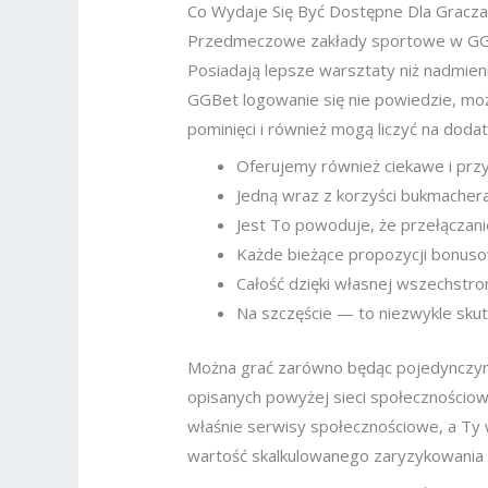
Co Wydaje Się Być Dostępne Dla Gracz
Przedmeczowe zakłady sportowe w GGBE
Posiadają lepsze warsztaty niż nadmien
GGBet logowanie się nie powiedzie, może
pominięci i również mogą liczyć na doda
Oferujemy również ciekawe i przy
Jedną wraz z korzyści bukmachera
Jest To powoduje, że przełączani
Każde bieżące propozycji bonuso
Całość dzięki własnej wszechstron
Na szczęście — to niezwykle skut
Można grać zarówno będąc pojedynczym
opisanych powyżej sieci społecznościow
właśnie serwisy społecznościowe, a Ty
wartość skalkulowanego zaryzykowania i