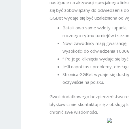
następuje na aktywacji specjalnego lin
się być zobowiązany do odwiedzenia d
GGBet wydaje się być uzależniona od wyb
Batalii owo same wzloty i upadki
rocznego rytmu turniejów i sez
Nowi zawodnicy mają gwarancję, 
wysokości do odwiedzenia 1000€
” Po jego kliknięciu wydaje się 
Jeśli napotkasz problemy, obsług
Stronica GGBet wydaje się dostępn
oczywiście na polsku.
Gwoli dodatkowego bezpieczeństwa reg
błyskawicznie skontaktuj się z obsługą
chronić swe wiadomości.