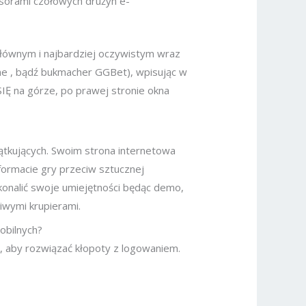
nsorami czołowych drużyn e-
Głównym i najbardziej oczywistym wraz
ine , bądź bukmacher GGBet), wpisując w
 na górze, po prawej stronie okna
zątkujących. Swoim strona internetowa
formacie gry przeciw sztucznej
konalić swoje umiejętności będąc demo,
iwymi krupierami.
obilnych?
, aby rozwiązać kłopoty z logowaniem.