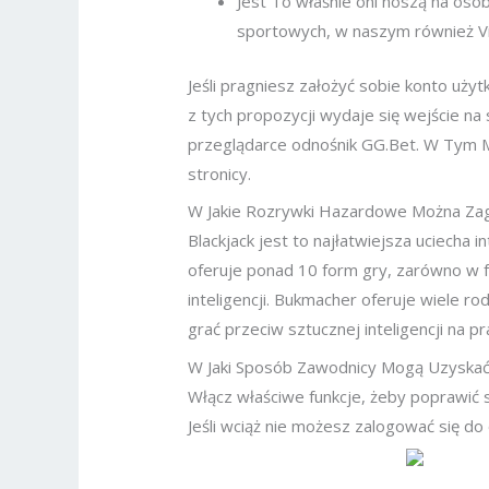
Jest To właśnie oni noszą na oso
sportowych, w naszym również Vit
Jeśli pragniesz założyć sobie konto uż
z tych propozycji wydaje się wejście n
przeglądarce odnośnik GG.Bet. W Tym 
stronicy.
W Jakie Rozrywki Hazardowe Można Za
Blackjack jest to najłatwiejsza uciech
oferuje ponad 10 form gry, zarówno w f
inteligencji. Bukmacher oferuje wiele 
grać przeciw sztucznej inteligencji na
W Jaki Sposób Zawodnicy Mogą Uzyskać
Włącz właściwe funkcje, żeby poprawić 
Jeśli wciąż nie możesz zalogować się do