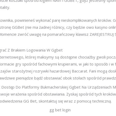
biście koszulki spośród logiem NAVI i GGBET, gdyż jesteśmy spo
ality.
ytkownika, powinieneś wykonać parę nieskomplikowanych kroków. 
a stronę GGBet (nie ma żadnej różnicy, czy będzie owo kasyno onl
Momencie zwróć uwagę na pomarańczowy klawisz ZAREJESTRUJ SIĘ
grać Z Brakiem Logowania W Ggbet
a internetowego, której maksymy są dostępne chociażby gwoli poc
ormacie gry spośród fachowymi krupierami, w jaki to sposób i w 
rodzajów starożytnej rozrywki hazardowej Baccarat. Fani mogą dos
 prawdziwe pieniądze bądź obstawiać obok stołach spośród prawdz
 Dostęp Do Platformy Bukmacherskiej Ggbet Na Urządzeniach M
swoje wrażenia spośród obstawiania. Zyskaj spośród tych kroków
 odwiedzenia GG Bet, skontaktuj się wraz z pomocą techniczną.