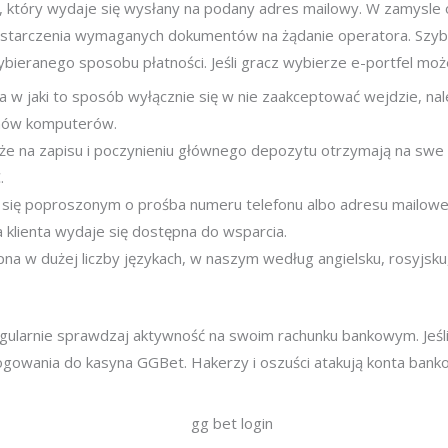
ku, który wydaje się wysłany na podany adres mailowy. W zamysle
ostarczenia wymaganych dokumentów na żądanie operatora. Szyb
ieranego sposobu płatności. Jeśli gracz wybierze e-portfel może 
, a w jaki to sposób wyłącznie się w nie zaakceptować wejdzie, n
onów komputerów.
że na zapisu i poczynieniu głównego depozytu otrzymają na swe
.
być się poproszonym o prośba numeru telefonu albo adresu mailow
a klienta wydaje się dostępna do wsparcia.
a w dużej liczby językach, w naszym według angielsku, rosyjsku, 
ularnie sprawdzaj aktywność na swoim rachunku bankowym. Jeśli
 logowania do kasyna GGBet. Hakerzy i oszuści atakują konta ba