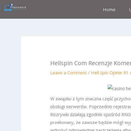
Skip
Home
to
content
Hellspin Com Recenzje Komen
Leave a Comment
/
Hell Spin Opinie 91
W związku z tym znaczna część przycho
obsługi serwerów. Poprzednio rejestracj
Rozrywki działają zgodnie spośród RNG 
przekonany, że zawsze będzie mógł wyp
wdrożyć odpowiednie zastrzeżenia alb