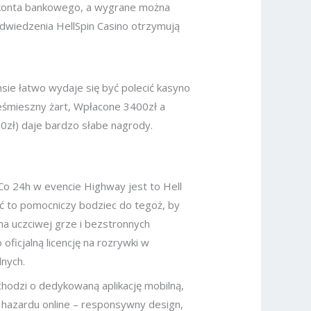
e konta bankowego, a wygrane można
odwiedzenia HellSpin Casino otrzymują
e łatwo wydaje się być polecić kasyno
eśmieszny żart, Wpłacone 3400zł a
80zł) daje bardzo słabe nagrody.
Co 24h w evencie Highway jest to Hell
yć to pomocniczy bodziec do tegoż, by
 na uczciwej grze i bezstronnych
ficjalną licencję na rozrywki w
lnych.
 chodzi o dedykowaną aplikację mobilną,
o hazardu online – responsywny design,