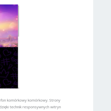
elefon komórkowy komórkowy. Strony
zięki technik responsywnych witryn