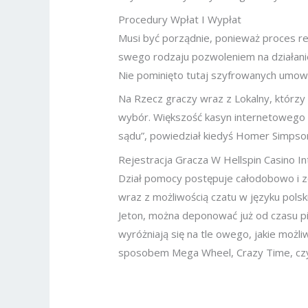
Procedury Wpłat I Wypłat
Musi być porządnie, ponieważ proces rej
swego rodzaju pozwoleniem na działanie
Nie pominięto tutaj szyfrowanych umo
Na Rzecz graczy wraz z Lokalny, którzy 
wybór. Większość kasyn internetowego 
sądu”, powiedział kiedyś Homer Simpson
Rejestracja Gracza W Hellspin Casino 
Dział pomocy postępuje całodobowo i 
wraz z możliwością czatu w języku polsk
Jeton, można deponować już od czasu pi
wyróżniają się na tle owego, jakie możl
sposobem Mega Wheel, Crazy Time, c