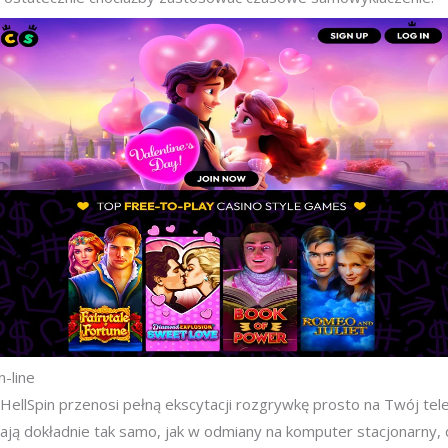
-line
HellSpin przenosi pełną ekscytacji rozgrywkę prosto na Twój t
ą dokładnie tak samo, jak w odmiany na komputer stacjonarny, d