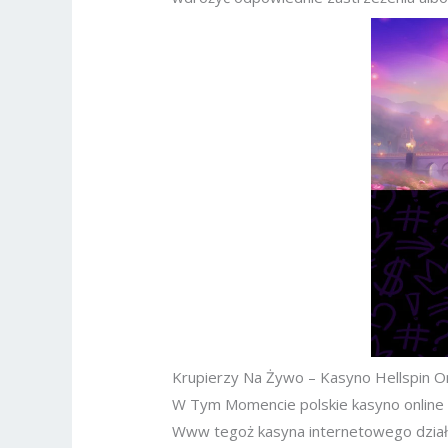
Krupierzy Na Żywo – Kasyno Hellspin On
W Tym Momencie polskie kasyno online 
Www tegoż kasyna internetowego działaj