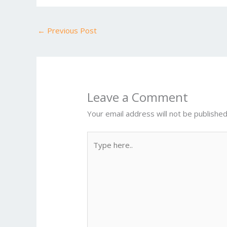
←
Previous Post
Leave a Comment
Your email address will not be published
Type
here..