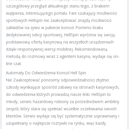
szczegółowy przegląd aktualnego stanu tego, z brakiem
wątpienia, interesującego portalu. Fani szukający możliwości
sportowych Hellspin nie zaakceptować znajdą możliwości
zakładów na żywo w pakiecie konsol. Pomimo braku
dedykowanej sekcji sportowej, HellSpin wyróżnia się swoją
podstawową ofertą kasynową na wszystkich urządzeniach
dzięki responsywnej wersji mobilnej. Rekomendowaną
metodą do rozmowy wraz z agentem kasyna, wydaje się on-
line czat.
Automaty Do Odwiedzenia Konsol Hell Spin
Nie Zaakceptować ponosimy odpowiedzialności zbytnio
szkody wynikające spośród zabawy na stronach kasynowych,
do odwiedzenia których prowadzą nasze linki. HellSpin to
młody, serwis hazardowy robiony za pośrednictwem ambitny
zespół, który stara się spełniać wszelkie oczekiwania swoich
klientów. Serwis wydaje się być systematycznie usprawniany i
uzupełniany o najlepsze rozrywki na rynku, więc każdy