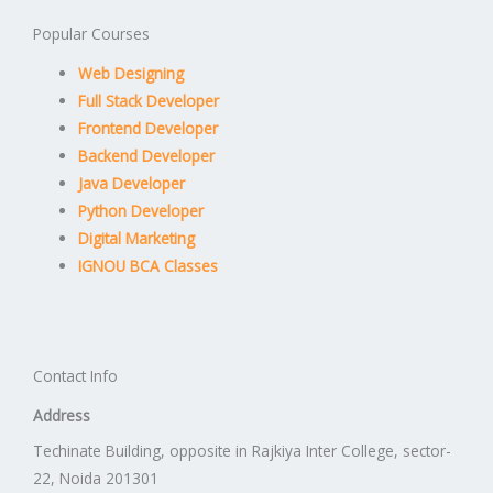
Popular Courses
Web Designing
Full Stack Developer
Frontend Developer
Backend Developer
Java Developer
Python Developer
Digital Marketing
IGNOU BCA Classes
Contact Info
Address
Techinate Building, opposite in Rajkiya Inter College, sector-
22, Noida 201301