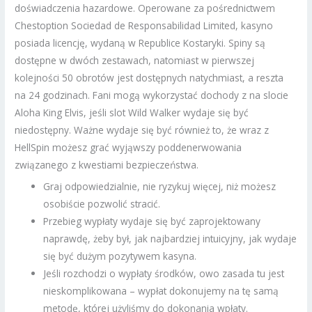
doświadczenia hazardowe. Operowane za pośrednictwem
Chestoption Sociedad de Responsabilidad Limited, kasyno
posiada licencję, wydaną w Republice Kostaryki. Spiny są
dostępne w dwóch zestawach, natomiast w pierwszej
kolejności 50 obrotów jest dostępnych natychmiast, a reszta
na 24 godzinach. Fani mogą wykorzystać dochody z na slocie
Aloha King Elvis, jeśli slot Wild Walker wydaje się być
niedostępny. Ważne wydaje się być również to, że wraz z
HellSpin możesz grać wyjąwszy poddenerwowania
związanego z kwestiami bezpieczeństwa.
Graj odpowiedzialnie, nie ryzykuj więcej, niż możesz
osobiście pozwolić stracić.
Przebieg wypłaty wydaje się być zaprojektowany
naprawdę, żeby był, jak najbardziej intuicyjny, jak wydaje
się być dużym pozytywem kasyna.
Jeśli rozchodzi o wypłaty środków, owo zasada tu jest
nieskomplikowana – wypłat dokonujemy na tę samą
metodę, której użyliśmy do dokonania wpłaty.