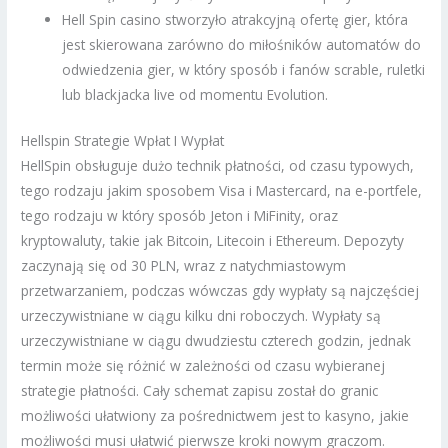
Hell Spin casino stworzyło atrakcyjną ofertę gier, która
jest skierowana zarówno do miłośników automatów do
odwiedzenia gier, w który sposób i fanów scrable, ruletki
lub blackjacka live od momentu Evolution.
Hellspin Strategie Wpłat I Wypłat
HellSpin obsługuje dużo technik płatności, od czasu typowych,
tego rodzaju jakim sposobem Visa i Mastercard, na e-portfele,
tego rodzaju w który sposób Jeton i MiFinity, oraz
kryptowaluty, takie jak Bitcoin, Litecoin i Ethereum. Depozyty
zaczynają się od 30 PLN, wraz z natychmiastowym
przetwarzaniem, podczas wówczas gdy wypłaty są najczęściej
urzeczywistniane w ciągu kilku dni roboczych. Wypłaty są
urzeczywistniane w ciągu dwudziestu czterech godzin, jednak
termin może się różnić w zależności od czasu wybieranej
strategie płatności. Cały schemat zapisu został do granic
możliwości ułatwiony za pośrednictwem jest to kasyno, jakie
możliwości musi ułatwić pierwsze kroki nowym graczom.