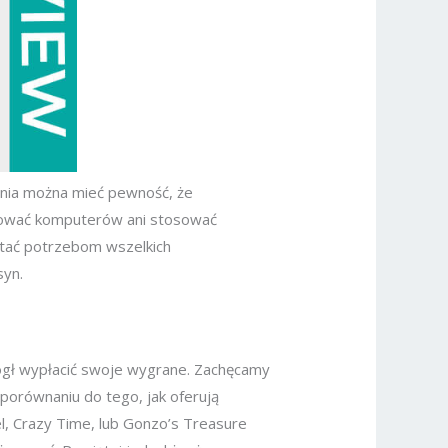
ania można mieć pewność, że
akować komputerów ani stosować
tać potrzebom wszelkich
syn.
ógł wypłacić swoje wygrane. Zachęcamy
porównaniu do tego, jak oferują
, Crazy Time, lub Gonzo’s Treasure