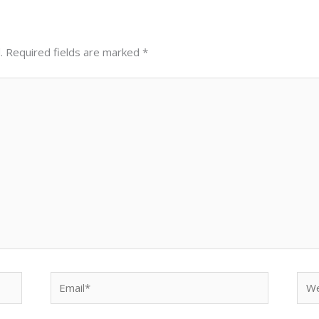
.
Required fields are marked
*
Email*
Web