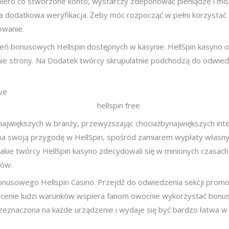
iero co stworzone konto, wystarczy zdeponować pieniądze i możn
 dodatkowa weryfikacja. Żeby móc rozpocząć w pełni korzystać
owanie.
eń bonusowych Hellspin dostępnych w kasynie. HellSpin kasyno onl
ie strony. Na Dodatek twórcy skrupulatnie podchodzą do odwiedz
ve
największych w branży, przewyższając chociażbynajwiększych int
yna swoją przygodę w HellSpin, spośród zamiarem wypłaty własny
 jakie twórcy HellSpin kasyno zdecydowali się w minionych czasa
nów.
usowego Hellspin Casino. Przejdź do odwiedzenia sekcji promocj
enie ludzi warunków wspiera fanom owocnie wykorzystać bonus H
zeznaczona na każde urządzenie i wydaje się być bardzo łatwa w