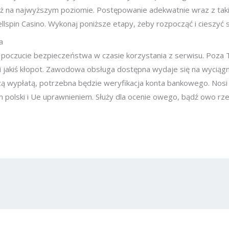
eż na najwyższym poziomie. Postępowanie adekwatnie wraz z ta
spin Casino. Wykonaj poniższe etapy, żeby rozpocząć i cieszyć 
a
a poczucie bezpieczeństwa w czasie korzystania z serwisu. Poza
li jakiś kłopot. Zawodowa obsługa dostępna wydaje się na wyciąg
szą wypłatą, potrzebna będzie weryfikacja konta bankowego. Nos
m polski i Ue uprawnieniem. Służy dla ocenie owego, bądź owo rz