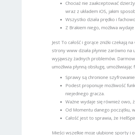
Chociaż nie zaakceptować dzierż
wraz z układem iOS, jakim sposob
Wszystko działa prędko i fachowo
Z Brakiem niego, możliwa wydaje
Jest To całość i gorące zniżki czekają na
strony www działa płynnie zarówno na ur
wyjąwszy żadnych problemów. Darmowe 
umożliwia płynną obsługę, umożliwiając
Sprawy są chronione szyfrowanie
Podest proponuje możliwość funk
niejednego gracza.
Ważne wydaje się również owo, ż
Od Momentu danego początku, wita
Całość jest to sprawia, że HellS
Mieści wszelkie moje ulubione sporty i o