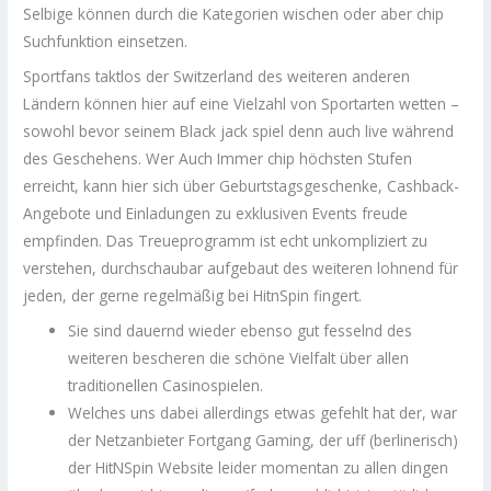
Selbige können durch die Kategorien wischen oder aber chip
Suchfunktion einsetzen.
Sportfans taktlos der Switzerland des weiteren anderen
Ländern können hier auf eine Vielzahl von Sportarten wetten –
sowohl bevor seinem Black jack spiel denn auch live während
des Geschehens. Wer Auch Immer chip höchsten Stufen
erreicht, kann hier sich über Geburtstagsgeschenke, Cashback-
Angebote und Einladungen zu exklusiven Events freude
empfinden. Das Treueprogramm ist echt unkompliziert zu
verstehen, durchschaubar aufgebaut des weiteren lohnend für
jeden, der gerne regelmäßig bei HitnSpin fingert.
Sie sind dauernd wieder ebenso gut fesselnd des
weiteren bescheren die schöne Vielfalt über allen
traditionellen Casinospielen.
Welches uns dabei allerdings etwas gefehlt hat der, war
der Netzanbieter Fortgang Gaming, der uff (berlinerisch)
der HitNSpin Website leider momentan zu allen dingen