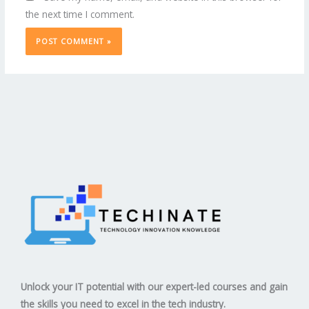
the next time I comment.
Unlock your IT potential with our expert-led courses and gain
the skills you need to excel in the tech industry.