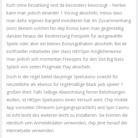
Euch ohne Einzahlung sind da besonders bevorzugt – hierbei
kann man jedoch einander 1 Vorzug absicheln, minus dass
man dafür eigenes Bargeld investieren hat. Im Zusammenhang
(von) deinem solchen No-dep Bonus kann man gegenseitig
darüber hinaus der Bestimmung Freispiele für ausgewählte
Spiele oder aber ein kleines Bonusguthaben absicheln. Bei dir
inoffizieller mitarbeiter (der stasi) Hit’n’Spin möglicherweise
man jedoch sich momentan Freespins für den Slot Big Bass
Splash von seiten Pragmatic Play absicheln.
Doch in der regel bietet dasjenige Spielcasino sowohl für
neuzeitliche als ebenso für regelmäßige Black jack spieler 1
großen Wert. Falls Selbige Abwechslung ferner Belohnungen
wollen, ist HitSpin Spielcasino einen Versuch wert. Chip mobile
App vonseiten Ohrwurm (umgangssprachlich) and Spin Casino
ist echt leicht des weiteren leicht zu installieren. Sie können die
identisch sein Anmeldedaten verwenden, chip Jene herauf der
Internetseite verwenden.