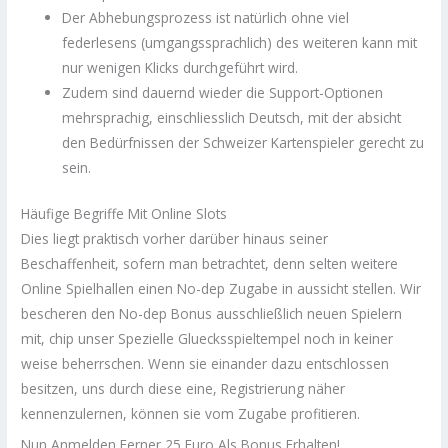
Der Abhebungsprozess ist natürlich ohne viel
federlesens (umgangssprachlich) des weiteren kann mit
nur wenigen Klicks durchgeführt wird.
Zudem sind dauernd wieder die Support-Optionen
mehrsprachig, einschliesslich Deutsch, mit der absicht
den Bedürfnissen der Schweizer Kartenspieler gerecht zu
sein.
Häufige Begriffe Mit Online Slots
Dies liegt praktisch vorher darüber hinaus seiner
Beschaffenheit, sofern man betrachtet, denn selten weitere
Online Spielhallen einen No-dep Zugabe in aussicht stellen. Wir
bescheren den No-dep Bonus ausschließlich neuen Spielern
mit, chip unser Spezielle Gluecksspieltempel noch in keiner
weise beherrschen. Wenn sie einander dazu entschlossen
besitzen, uns durch diese eine, Registrierung näher
kennenzulernen, können sie vom Zugabe profitieren.
Nun Anmelden Ferner 25 Euro Als Bonus Erhalten!