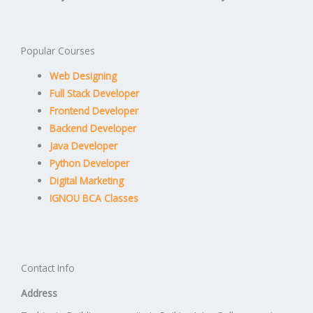
Popular Courses
Web Designing
Full Stack Developer
Frontend Developer
Backend Developer
Java Developer
Python Developer
Digital Marketing
IGNOU BCA Classes
Contact Info
Address