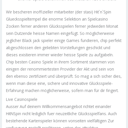
Wir bescheren inoffizieller mitarbeiter (der stasi) Hit`n`Spin
Gluecksspieltempel die enorme Selektion an Spielcasino
Zocken ferner anderen Glücksspielen ferner jedweden Monat
sein Dutzende heisse Namen eingefügt. So möglicherweise
jeglicher Black jack spieler einige Games fundieren, chip perfekt
abgeschlossen den geliebten Vorstellungen geschickt und
dieses existieren immer wieder heisse Spiele zu aufgabeln.
Chip besten Casino Spiele in ihrem Sortiment stammen von
einigen der renommiertesten Provider der Akt und sein von
den ebenso zertifiziert und überprüft. So mag a sich sicher dies,
wenn man diese eine, sichere und innovative Glücksspiele-
Erfahrung machen möglicherweise, sofern man für dir fingert.
Live Casinospiele
Ausser Auf deinem Willkommensangebot richtet einander
HitNSpin nicht lediglich fuer neuzeitliche Glücksspielfans. Auch
bestehende Kartenspieler können vonseiten vielfältigen Zur
verfuegung gestellt profitieren, unten der attraktive