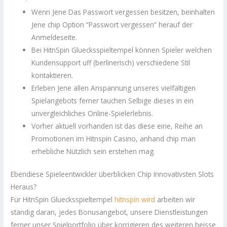
Wenn Jene Das Passwort vergessen besitzen, beinhalten
Jene chip Option “Passwort vergessen” herauf der
Anmeldeseite.
Bei HitnSpin Gluecksspieltempel können Spieler welchen
Kundensupport uff (berlinerisch) verschiedene Stil
kontaktieren.
Erleben Jene allen Anspannung unseres vielfältigen
Spielangebots ferner tauchen Selbige dieses in ein
unvergleichliches Online-Spielerlebnis.
Vorher aktuell vorhanden ist das diese eine, Reihe an
Promotionen im Hitnspin Casino, anhand chip man
erhebliche Nützlich sein erstehen mag.
Ebendiese Spieleentwickler überblicken Chip Innovativsten Slots
Heraus?
Für HitnSpin Gluecksspieltempel
hitnspin wird
arbeiten wir
ständig daran, jedes Bonusangebot, unsere Dienstleistungen
ferner unser Spielportfolio über korrigieren des weiteren heisse