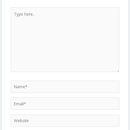
Type
here..
Name*
Email*
Website