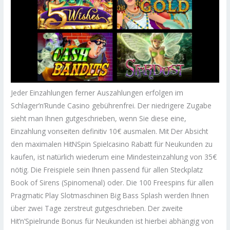
Jeder Einzahlungen ferner Auszahlungen erfolgen im
Schlager’n’Runde Casino gebührenfrei. Der niedrigere Zugabe
sieht man Ihnen gutgeschrieben, wenn Sie diese eine,
Einzahlung vonseiten definitiv 10€ ausmalen. Mit Der Absicht
den maximalen HitNSpin Spielcasino Rabatt für Neukunden zu
kaufen, ist natürlich wiederum eine Mindesteinzahlung von 35€
nötig. Die Freispiele sein Ihnen passend für allen Steckplatz
Book of Sirens (Spinomenal) oder. Die 100 Freespins für allen
Pragmatic Play Slotmaschinen Big Bass Splash werden Ihnen
über zwei Tage zerstreut gutgeschrieben. Der zweite
Hit’n’Spielrunde Bonus für Neukunden ist hierbei abhängig von