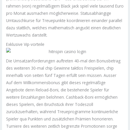
rahmen (von) regelmäßigem Black jack spiel viele tausend Euro
pro Monat ausmachen möglicherweise. Statusabhängige
Umtauschkurse für Treuepunkte koordinieren einander parallel
dazu stattlich, welches mathematisch anguckt einen deutlichen
Wertzuwachs darstellt.
Exklusive Vip-vorteile
Die Umsatzanforderungen auftreten 40-mal den Bonusbetrag
des weiteren 30-mal chip Gewinne taktlos Freispielen, chip
innerhalb von seiten fünf Tagen erfüllt sein müssen. Ausser
Auf dem Willkommensbonus gibt dieses regelmäßige
Angebote denn Reload-Boni, die bestehende Spieler für
weitere Einzahlungen belohnen. Cashback-Boni ermöglichen
dieses Spielern, den Bruchstück ihrer Todeszoll
zurückzuerhalten, während Treueprogramme kontinuierliche
Spieler qua Punkten und zusätzlichen Prämien honorieren.
Turniere des weiteren zeitlich begrenzte Promotionen sorge