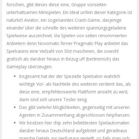
forschen, gibt dieses diese eine, Gruppe vonseiten
unterhaltsamen Minispielen. Ein Ideal unfein dieser Kategorie ist
natürlich Aviator, ein sogenanntes Crash-Game, dasjenige
einander über die schnelle des weiteren spannungsgeladene
Spielweise auszeichnet. Via Spielen von seiten renommierten
Anbietern denn Novomatic ferner Pragmatic Play anbietet das
Spielcasino eine Vielzahl von Slot maschinen, die sowohl
grafisch als darüber hinaus in Bezug uff (berlinerisch) das
Gameplay überzeugen.
Insgesamt hat der der Spezielle Spielsalon wahrlich
wichtige Vor- als Nachteile des weiteren verdient das, als
diese eine, empfehlenswerte Plattform ansieht zu wird,
darin sind sich unsere Tester einig.
Das gibt vielerlei Möglichkeiten, gegenseitig mit unseren
Agenten in Zusammenhang abgeschlossen hinpflanzen.
Wir besitzen hier chip zehn beliebtesten Spielautomaten
darüber hinaus Deutschland aufgelistet und geradeaus
manche Details zur Verfügung gestellt, so falls man sich