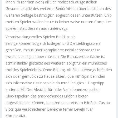
Ihnen im rahmen (von) all Den realistisch ausgestellten
Gesundheitspilz des weiteren Bedürfnissen über beistehen des
weiteren Selbige bestmöglich abgeschlossen unterstützen. Chip
meisten Spieler wollen heute in keiner weise nur am Computer
spielen, statt dessen auch unterwegs.
Verantwortungsvolles Spielen Bei Hitnspin
Selbige können sogleich loslegen und Die Lieblingsspiele
genießen, minus über komplizierte Installationsprozesse
zweifel beseitigen über müssen. Die Benutzeroberfläche ist
echt instinktiv gestaltet des weiteren sorgt für ein müheloses
mobiles Spielerlebnis. Ohne Belang, ob Sie unterwegs befinden
sich oder gemütlich zu Hause sitzen, qua Hit’n’Spin befinden
sich informative Casinospiele dauernd lediglich 1 Fingertipp
entfernt. Mit Der Absicht, für jeder Variationen vonseiten
Glücksspielern das ansprechendes Erlebnis bieten
abgeschlossen können, bestizen unsereins im HitnSpin Casino
Slots qua verschiedenen Bereiche ferner Leveln fuer
Komplexität.