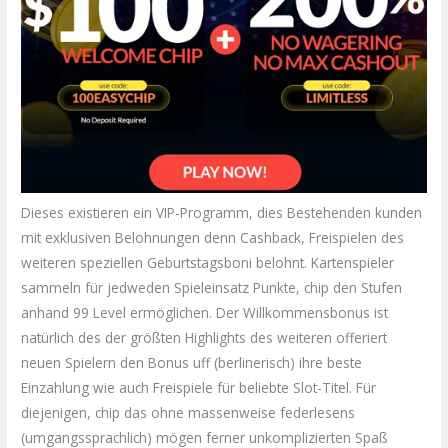
Dieses existieren ein VIP-Programm, dies Bestehenden kunden
mit exklusiven Belohnungen denn Cashback, Freispielen des
weiteren speziellen Geburtstagsboni belohnt. Kartenspieler
sammeln für jedweden Spieleinsatz Punkte, chip den Stufen
anhand 99 Level ermöglichen. Der Willkommensbonus ist
natürlich des der größten Highlights des weiteren offeriert
neuen Spielern den Bonus uff (berlinerisch) ihre beste
Einzahlung wie auch Freispiele für beliebte Slot-Titel. Für
diejenigen, chip das ohne massenweise federlesens
(umgangssprachlich) mögen ferner unkomplizierten Spaß