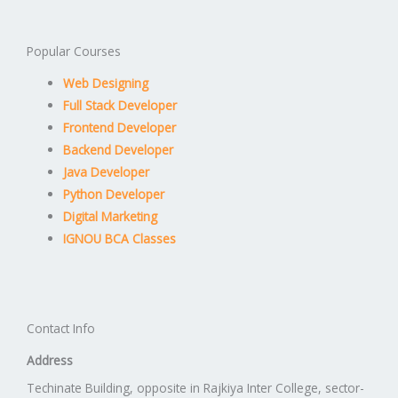
Popular Courses
Web Designing
Full Stack Developer
Frontend Developer
Backend Developer
Java Developer
Python Developer
Digital Marketing
IGNOU BCA Classes
Contact Info
Address
Techinate Building, opposite in Rajkiya Inter College, sector-