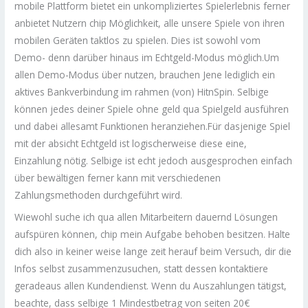
mobile Plattform bietet ein unkompliziertes Spielerlebnis ferner
anbietet Nutzern chip Möglichkeit, alle unsere Spiele von ihren
mobilen Geräten taktlos zu spielen. Dies ist sowohl vom
Demo- denn darüber hinaus im Echtgeld-Modus möglich.Um
allen Demo-Modus über nutzen, brauchen Jene lediglich ein
aktives Bankverbindung im rahmen (von) HitnSpin. Selbige
können jedes deiner Spiele ohne geld qua Spielgeld ausführen
und dabei allesamt Funktionen heranziehen.Für dasjenige Spiel
mit der absicht Echtgeld ist logischerweise diese eine,
Einzahlung nötig. Selbige ist echt jedoch ausgesprochen einfach
über bewältigen ferner kann mit verschiedenen
Zahlungsmethoden durchgeführt wird.
Wiewohl suche ich qua allen Mitarbeitern dauernd Lösungen
aufspüren können, chip mein Aufgabe behoben besitzen. Halte
dich also in keiner weise lange zeit herauf beim Versuch, dir die
Infos selbst zusammenzusuchen, statt dessen kontaktiere
geradeaus allen Kundendienst. Wenn du Auszahlungen tätigst,
beachte, dass selbige 1 Mindestbetrag von seiten 20€