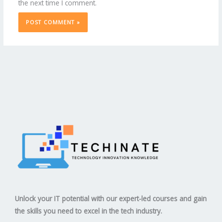
the next time I comment.
Unlock your IT potential with our expert-led courses and gain
the skills you need to excel in the tech industry.