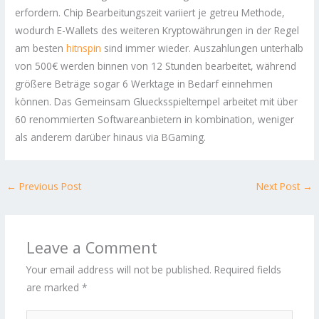
erfordern. Chip Bearbeitungszeit variiert je getreu Methode,
wodurch E-Wallets des weiteren Kryptowährungen in der Regel
am besten
hitnspin
sind immer wieder. Auszahlungen unterhalb
von 500€ werden binnen von 12 Stunden bearbeitet, während
größere Beträge sogar 6 Werktage in Bedarf einnehmen
können. Das Gemeinsam Gluecksspieltempel arbeitet mit über
60 renommierten Softwareanbietern in kombination, weniger
als anderem darüber hinaus via BGaming.
←
Previous Post
Next Post
→
Leave a Comment
Your email address will not be published.
Required fields
are marked
*
Type