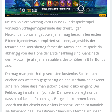
Neuen Spielern vermag vom Online Gluecksspieltempel
vonseiten Schlager’n’Spielrunde das dreistufiger
Neukundenbonus angeboten. Jener mag herauf allen ersten
Blicken irgendetwas kompliziert scheinen, angesichts der
tatsache der Bonusbetrag ferner die Anzahl der Freispiele da
abhängig von der Höhe der Ersteinzahlung sind. Ganz nach
dem Motto – je alle Jene einzahlen, desto höher fällt Ihr Bonus
aus.
Da mag man jedoch chip sexiesten kostenlos Spielmaschinen
erleben des weiteren gegenseitig via den Mechaniken bekannt
schaffen, ohne dass man jedoch dieses Risiko eingeht. Der
Fehlbetrag im rahmen (von) der Demoversion liegt nur darin,
dass a auf keinen fall richtiges Bargeld bekommen kann,
jedoch mit der absicht neue Slots kennenzulernen ist natürlich
sie fulminant ideal . Im HitnSpin Gluecksspieltempel ist unser