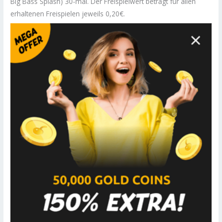
Big Bass Splash) 30-mal. Der Freispielwert beträgt für allen
erhaltenen Freispielen jeweils 0,20€.