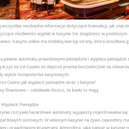
szystk‌ie niezbęd‌ne informa‌cje dotyczące transa‌kcji, jak znaczn‌
czące możliwości wypłat w kasynie Ice znajdziesz w poniższym 
łatwo. Kasyno online ma mobilną wersję strony, która umożliwia 
ia pewne automaty prawdziwymi pieniędzmi i wypłaca pieniądze s
liczyć na Ice Casino no deposit premia bezzwłocznie na otwarci
egły wybór komputerów kasynowych.
zzo Casino jak wypłacić pieniądze wraz z kasyna?
wy finansowe – cokolwiek chcesz, te banki to mają.
b Wypłacić Pieniądze
trynie rozrywki hazardowe automaty wyjąwszy rejestrowania si
zardowych slotowych. W własnym kasynie na żywo zawodnicy maj
ami i prawdziwymi krupierami. Atmosfera, jaka panuje w kasynie