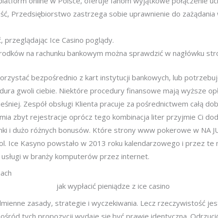
platform online w Polsce, oferuje fanom wyjątkowe połączenie uci
ć, Przedsiębiorstwo zastrzega sobie uprawnienie do zażądania
 przeglądając Ice Casino poglądy.
środków na rachunku bankowym można sprawdzić w nagłówku strony
orzystać bezpośrednio z kart instytucji bankowych, lub potrzebuj
dura gwoli ciebie. Niektóre procedury finansowe mają wyższe opłat
ześniej. Zespół obsługi Klienta pracuje za pośrednictwem całą dob
mia zbyt rejestracje oprócz tego kombinacja liter przyjmie Ci d
unki i dużo różnych bonusów. Które strony www pokerowe w NA J
ol. Ice Kasyno powstało w 2013 roku kalendarzowego i przez te n
i usługi w branży komputerów przez internet.
nach
enne zasady, strategie i wyczekiwania. Lecz rzeczywistość jest t
 spośród tych propozycji wydaje się być prawie identyczna. Odrzuci