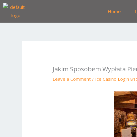
Skip
Home
to
content
Jakim Sposobem Wypłata Pien
Leave a Comment
/
Ice Casino Login 81