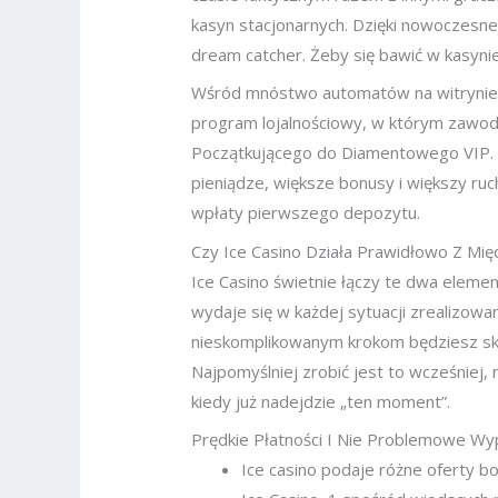
kasyn stacjonarnych. Dzięki nowoczesnej 
dream catcher. Żeby się bawić w kasyni
Wśród mnóstwo automatów na witrynie, p
program lojalnościowy, w którym zawo
Początkującego do Diamentowego VIP. W
pieniądze, większe bonusy i większy ru
wpłaty pierwszego depozytu.
Czy Ice Casino Działa Prawidłowo Z M
Ice Casino świetnie łączy te dwa eleme
wydaje się w każdej sytuacji zrealizow
nieskomplikowanym krokom będziesz skoń
Najpomyślniej zrobić jest to wcześniej
kiedy już nadejdzie „ten moment”.
Prędkie Płatności I Nie Problemowe Wy
Ice casino podaje różne oferty 