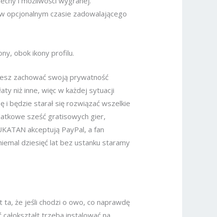
echy i możliwości wygranej.
 w opcjonalnym czasie zadowalającego
, obok ikony profilu.
esz zachować swoją prywatność
y niż inne, więc w każdej sytuacji
ę i będzie starał się rozwiązać wszelkie
odatkowe sześć gratisowych gier,
UKATAN akceptują PayPal, a fan
iemal dziesięć lat bez ustanku staramy
a, że jeśli chodzi o owo, co naprawdę
ć całokształt trzeba instalować na