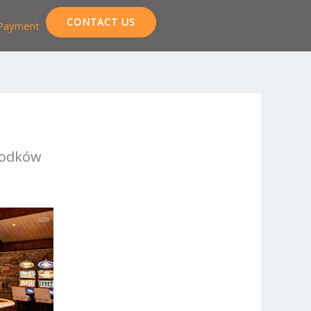
CONTACT US
Payment
rodków