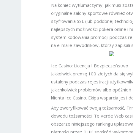
Na koniec wytłumaczymy, jak musi zosta
oryginalne salony sportowe również ot
szyfrowania SSL (lub podobnej technologi
najlepszych możliwości pokera online i
system kodowania promocji podczas re
na e-maile zawodników, którzy zapisali 
Ice Casino: Licencja I Bezpieczeństwo
Jakkolwiek premię 100 złotych da się wy
ustalony podczas rejestracji użytkowni
jakichko‌lwiek prob‌lemów albo opóźn‌ień
klienta Ice Casin‌o. Ekipa wsparcia jest 
Aby zweryfikować twoją tożsamość, Fi
dowodu tożsamości. Te Verde Web casino
obszarze niniejszego rankingu uplasowa
płatności przez BLIK spośród wykorzyst